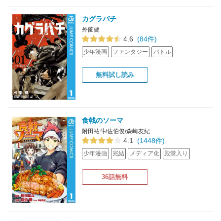
カグラバチ
外薗健
4.6
(84件)
少年漫画
ファンタジー
バトル
無料試し読み
食戟のソーマ
附田祐斗/佐伯俊/森崎友紀
4.1
(1448件)
少年漫画
完結
メディア化
殿堂入り
36話無料