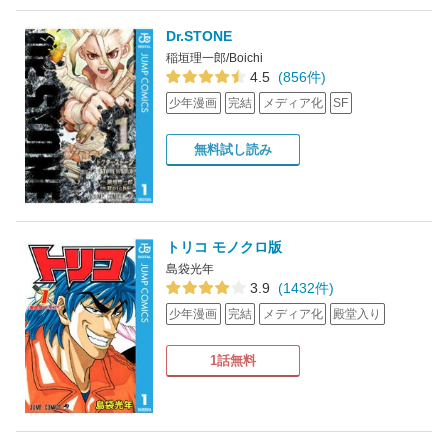
Dr.STONE
稲垣理一郎/Boichi
4.5
(856件)
少年漫画
完結
メディア化
SF
無料試し読み
トリコ モノクロ版
島袋光年
3.9
(1432件)
少年漫画
完結
メディア化
殿堂入り
1話無料