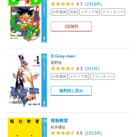
4.7
(2918件)
少年漫画
完結
メディア化
ファンタジー
1話無料
D.Gray-man
星野桂
4.3
(311件)
少年漫画
メディア化
ファンタジー
無料試し読み
暗殺教室
松井優征
4.5
(1913件)