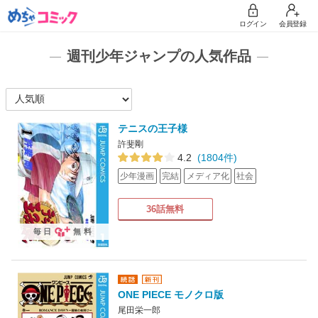
ログイン
会員登録
週刊少年ジャンプの人気作品
テニスの王子様
許斐剛
4.2
(1804件)
少年漫画
完結
メディア化
社会
36話無料
毎日
無料
ONE PIECE モノクロ版
尾田栄一郎