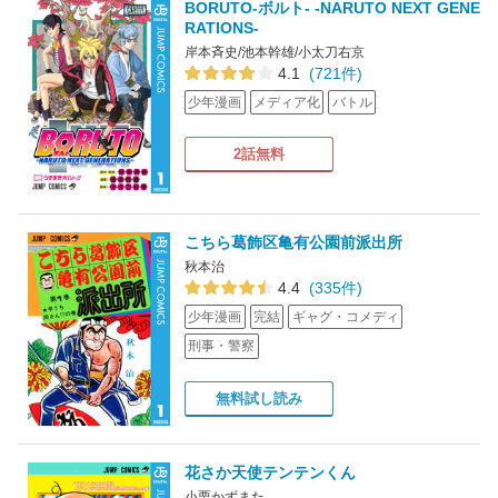
BORUTO-ボルト- -NARUTO NEXT GENE
RATIONS-
岸本斉史/池本幹雄/小太刀右京
4.1
(721件)
少年漫画
メディア化
バトル
2話無料
こちら葛飾区亀有公園前派出所
秋本治
4.4
(335件)
少年漫画
完結
ギャグ・コメディ
刑事・警察
無料試し読み
花さか天使テンテンくん
小栗かずまた