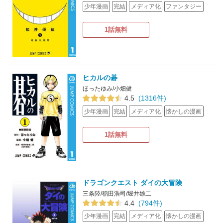
少年漫画
完結
メディア化
ファンタジー
1話無料
ヒカルの碁
ほったゆみ/小畑健
4.5
(1316件)
少年漫画
完結
メディア化
懐かしの漫画
1話無料
ドラゴンクエスト ダイの大冒険
三条陸/稲田浩司/堀井雄二
4.4
(794件)
少年漫画
完結
メディア化
懐かしの漫画