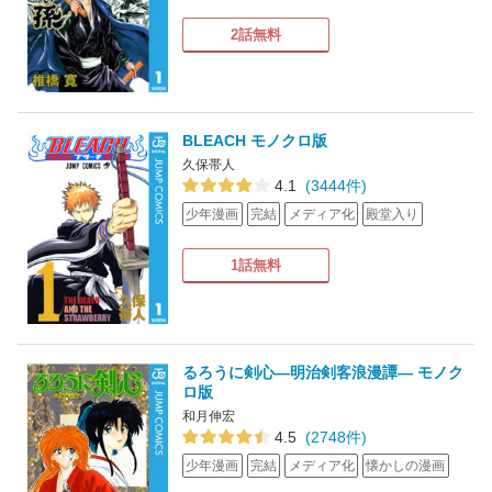
2話無料
BLEACH モノクロ版
久保帯人
4.1
(3444件)
少年漫画
完結
メディア化
殿堂入り
1話無料
るろうに剣心―明治剣客浪漫譚― モノク
ロ版
和月伸宏
4.5
(2748件)
少年漫画
完結
メディア化
懐かしの漫画