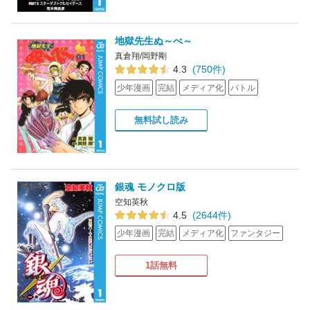
地獄先生ぬ～べ～
真倉翔/岡野剛
4.3
(750件)
少年漫画
完結
メディア化
バトル
無料試し読み
銀魂 モノクロ版
空知英秋
4.5
(2644件)
少年漫画
完結
メディア化
ファンタジー
1話無料