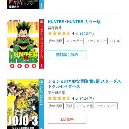
HUNTER×HUNTER カラー版
冨樫義博
4.6
(112件)
少年漫画
フルカラー
ファンタジー
バトル
無料試し読み
ジョジョの奇妙な冒険 第3部 スターダス
トクルセイダース
荒木飛呂彦
4.6
(424件)
少年漫画
完結
メディア化
ファンタジー
1話無料