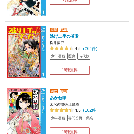
2話無料
逃げ上手の若君
松井優征
4.5
(264件)
少年漫画
歴史
時代物
18話無料
あかね噺
末永裕樹/馬上鷹将
4.5
(102件)
少年漫画
専門分野
職業
18話無料