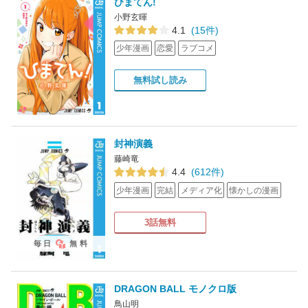
ひまてん!
小野玄暉
4.1
(15件)
少年漫画
恋愛
ラブコメ
無料試し読み
封神演義
藤崎竜
4.4
(612件)
少年漫画
完結
メディア化
懐かしの漫画
3話無料
毎日
無料
DRAGON BALL モノクロ版
鳥山明