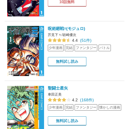
10話無料
呪術廻戦≡(モジュロ)
芥見下々/岩崎優次
4.4
(51件)
少年漫画
完結
ファンタジー
バトル
無料試し読み
聖闘士星矢
車田正美
4.2
(168件)
少年漫画
完結
ファンタジー
懐かしの漫画
無料試し読み