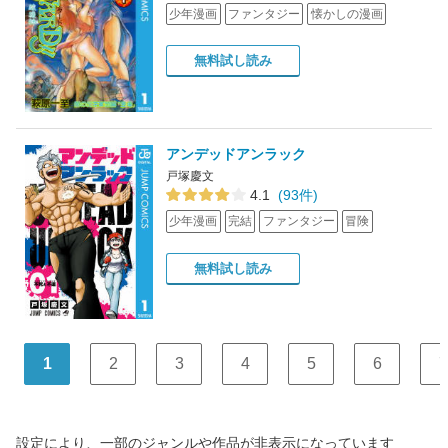
少年漫画
ファンタジー
懐かしの漫画
無料試し読み
アンデッドアンラック
戸塚慶文
4.1
(93件)
少年漫画
完結
ファンタジー
冒険
無料試し読み
1
2
3
4
5
6
7
設定により、一部のジャンルや作品が非表示になっています