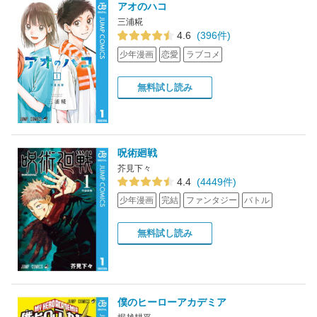
アオのハコ
三浦糀
4.6
(396件)
少年漫画
恋愛
ラブコメ
無料試し読み
呪術廻戦
芥見下々
4.4
(4449件)
少年漫画
完結
ファンタジー
バトル
無料試し読み
僕のヒーローアカデミア