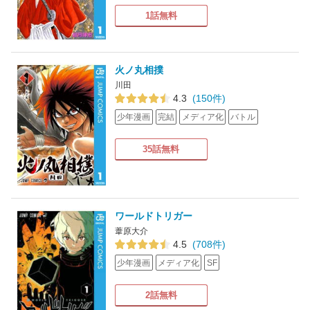
1話無料
火ノ丸相撲
川田
4.3
(150件)
少年漫画
完結
メディア化
バトル
35話無料
ワールドトリガー
葦原大介
4.5
(708件)
少年漫画
メディア化
SF
2話無料