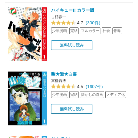
ハイキュー!! カラー版
古舘春一
4.7
(300件)
少年漫画
完結
フルカラー
社会
青春
無料試し読み
幽★遊★白書
冨樫義博
4.5
(1607件)
少年漫画
完結
懐かしの漫画
メディア化
無料試し読み