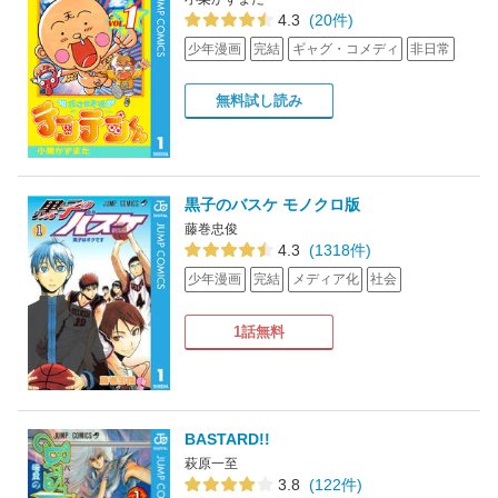
4.3
(20件)
少年漫画
完結
ギャグ・コメディ
非日常
無料試し読み
黒子のバスケ モノクロ版
藤巻忠俊
4.3
(1318件)
少年漫画
完結
メディア化
社会
1話無料
BASTARD!!
萩原一至
3.8
(122件)