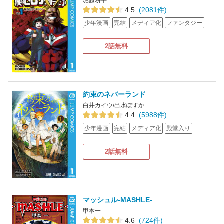
堀越耕平
4.5
(2081件)
少年漫画
完結
メディア化
ファンタジー
2話無料
約束のネバーランド
白井カイウ/出水ぽすか
4.4
(5988件)
少年漫画
完結
メディア化
殿堂入り
2話無料
マッシュル-MASHLE-
甲本一
4.6
(724件)