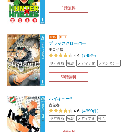
1話無料
ブラッククローバー
田畠裕基
4.4
(745件)
少年漫画
完結
メディア化
ファンタジー
50話無料
ハイキュー!!
古舘春一
4.6
(4390件)
少年漫画
完結
メディア化
社会