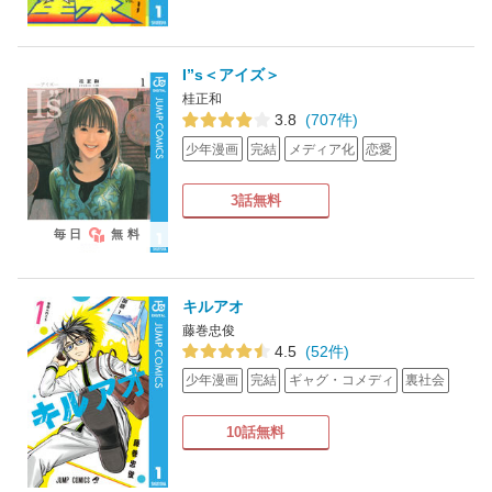
I”s＜アイズ＞
桂正和
3.8
(707件)
少年漫画
完結
メディア化
恋愛
3話無料
毎日
無料
キルアオ
藤巻忠俊
4.5
(52件)
少年漫画
完結
ギャグ・コメディ
裏社会
10話無料