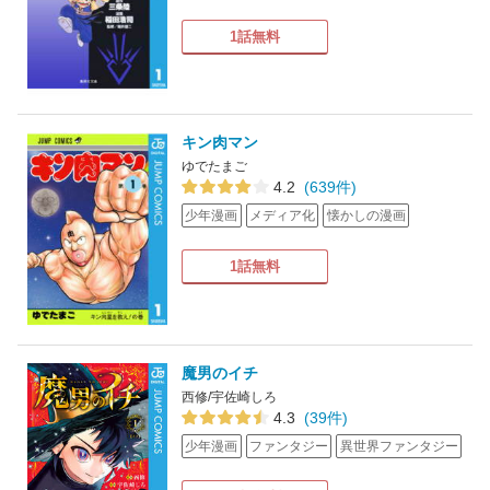
1話無料
キン肉マン
ゆでたまご
4.2
(639件)
少年漫画
メディア化
懐かしの漫画
1話無料
魔男のイチ
西修/宇佐崎しろ
4.3
(39件)
少年漫画
ファンタジー
異世界ファンタジー