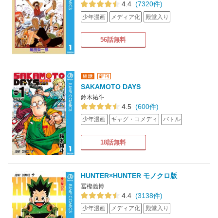
4.4
(7320件)
少年漫画
メディア化
殿堂入り
56話無料
SAKAMOTO DAYS
鈴木祐斗
4.5
(600件)
少年漫画
ギャグ・コメディ
バトル
18話無料
HUNTER×HUNTER モノクロ版
冨樫義博
4.4
(3138件)
少年漫画
メディア化
殿堂入り