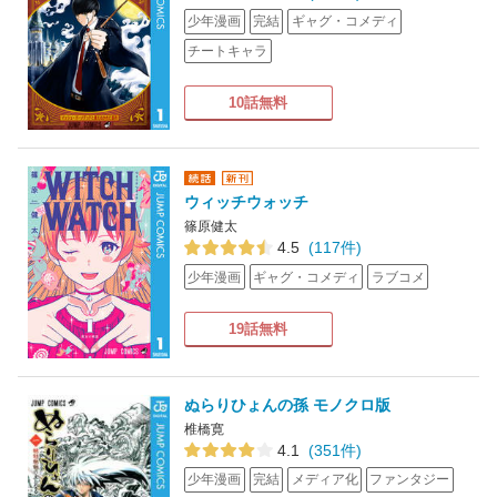
少年漫画
完結
ギャグ・コメディ
チートキャラ
10話無料
ウィッチウォッチ
篠原健太
4.5
(117件)
少年漫画
ギャグ・コメディ
ラブコメ
19話無料
ぬらりひょんの孫 モノクロ版
椎橋寛
4.1
(351件)
少年漫画
完結
メディア化
ファンタジー