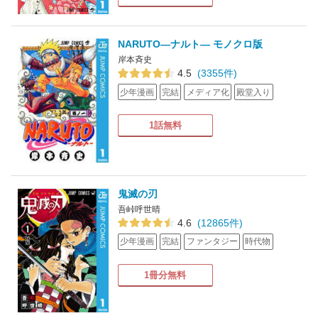
NARUTO―ナルト― モノクロ版
岸本斉史
4.5
(3355件)
少年漫画
完結
メディア化
殿堂入り
1話無料
鬼滅の刃
吾峠呼世晴
4.6
(12865件)
少年漫画
完結
ファンタジー
時代物
1冊分無料