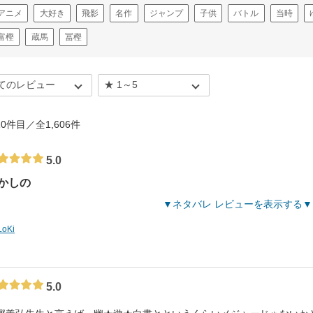
アニメ
大好き
飛影
名作
ジャンプ
子供
バトル
当時
富樫
蔵馬
冨樫
 10件目／全1,606件
5.0
かしの
ネタバレ レビューを表示する
LoKi
5.0