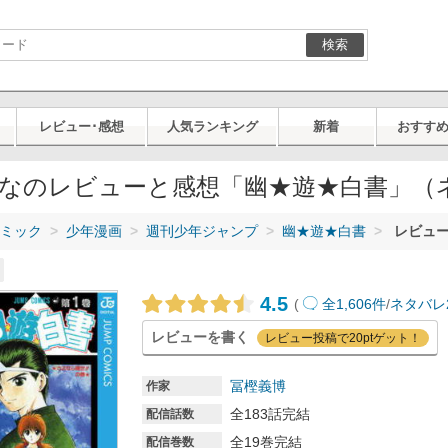
検索
レビュー･感想
人気ランキング
新着
おすす
なのレビューと感想「幽★遊★白書」（
ミック
少年漫画
週刊少年ジャンプ
幽★遊★白書
レビュー
4.5
(
全1,606件
/
ネタバレ
レビューを書く
レビュー投稿で20ptゲット！
冨樫義博
作家
全183話完結
配信話数
全19巻完結
配信巻数