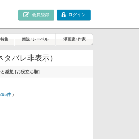
会員登録
ログイン
め特集
雑誌･レーベル
漫画家･作家
ネタバレ非表示）
と感想 [お役立ち順]
295件
)