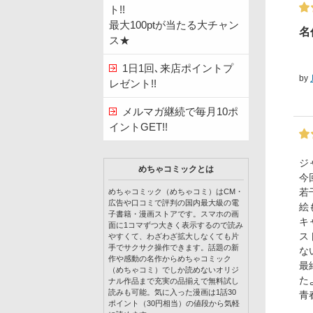
ト!!
最大100ptが当たる大チャン
名
ス★
1日1回､来店ポイントプ
by
レゼント!!
メルマガ継続で毎月10ポ
イントGET!!
ジ
めちゃコミックとは
今
若
めちゃコミック（めちゃコミ）はCM・
広告や口コミで評判の国内最大級の電
絵
子書籍・漫画ストアです。スマホの画
キ
面に1コマずつ大きく表示するので読み
ス
やすくて、わざわざ拡大しなくても片
手でサクサク操作できます。話題の新
な
作や感動の名作からめちゃコミック
最
（めちゃコミ）でしか読めないオリジ
た
ナル作品まで充実の品揃えで無料試し
読みも可能。気に入った漫画は1話30
青
ポイント（30円相当）の値段から気軽