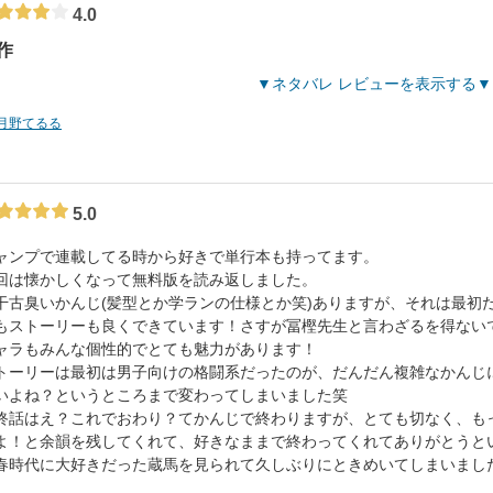
4.0
作
ネタバレ レビューを表示する
月野てるる
5.0
ャンプで連載してる時から好きで単行本も持ってます。
回は懐かしくなって無料版を読み返しました。
干古臭いかんじ(髪型とか学ランの仕様とか笑)ありますが、それは最初
もストーリーも良くできています！さすが冨樫先生と言わざるを得ない
ャラもみんな個性的でとても魅力があります！
トーリーは最初は男子向けの格闘系だったのが、だんだん複雑なかんじ
いよね？というところまで変わってしまいました笑
終話はえ？これでおわり？てかんじで終わりますが、とても切なく、も
よ！と余韻を残してくれて、好きなままで終わってくれてありがとうと
春時代に大好きだった蔵馬を見られて久しぶりにときめいてしまいまし