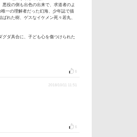
、悪役の側も出色の出来で、求道者のよ
の唯一の理解者だった幻海、少年誌で描
結ばれた樹、ゲスなイケメン死々若丸、
ダグダ具合に、子ども心を傷つけられた
6
2018/10/11 11:51
6