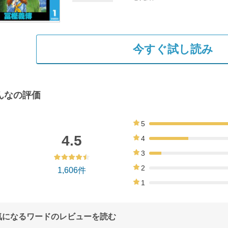
今すぐ試し読み
んなの評価
5
62%
4.5
4
28%
3
9%
2
1,606件
0%
1
0%
気になるワードのレビューを読む