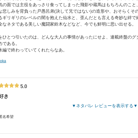
気の面では主役をあっさり食ってしまった飛影や蔵馬はもちろんのこと
な悲しみを背負った戸愚呂弟(決して兄ではない)の造形や、おそらくそ
るギリギリのレベルの闇を抱えた仙水と、歪んだとも言える奇妙な絆で
全なネタである美しい魔闘家鈴木などなど、今でも鮮明に思い出せる。
をひとつ引いたのは、どんな大人の事情があったにせよ、連載終盤のグ
めである。
水編で終わっていてくれたらなあ。
roka
5.0
好き
ネタバレ レビューを表示する
 匿名希望