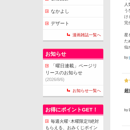
人
う
なかよし
け
完
デザート
星
漫画雑誌一覧へ
た
仙
お知らせ
by
「曜日連載」ページリ
リースのお知らせ
(2026/8/6)
超
お知らせ一覧へ
お得にポイントGET！
by
毎週火曜･木曜限定!!絶対
もらえる、おみくじポイン