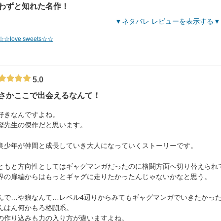
わずと知れた名作！
ネタバレ レビューを表示する
☆☆love sweets☆☆
5.0
さかここで出会えるなんて！
好きなんですよね。
樫先生の傑作だと思います。
良少年が仲間と成長していき大人になっていくストーリーです。
ともと方向性としてはギャグマンガだったのに格闘方面へ切り替えられ
界の扉編からはもっとギャグに走りたかったんじゃないかなと思う。
んで…や狼なんて…レベル4辺りからみてもギャグマンガでいきたかっ
んはん何かもろ格闘系。
の作り込みも力の入り方が違いますよね。