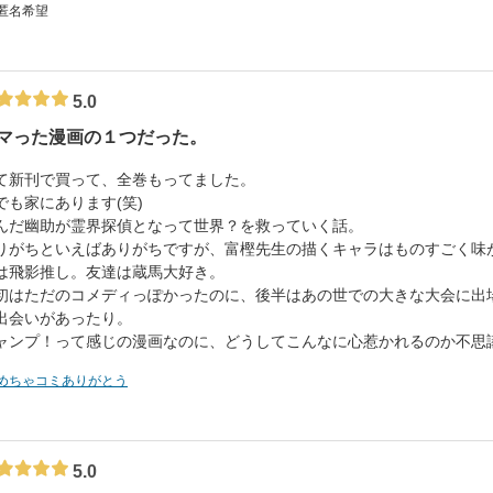
 匿名希望
5.0
マった漫画の１つだった。
て新刊で買って、全巻もってました。
でも家にあります(笑)
んだ幽助が霊界探偵となって世界？を救っていく話。
りがちといえばありがちですが、富樫先生の描くキャラはものすごく味
は飛影推し。友達は蔵馬大好き。
初はただのコメディっぽかったのに、後半はあの世での大きな大会に出
出会いがあったり。
ャンプ！って感じの漫画なのに、どうしてこんなに心惹かれるのか不思
めちゃコミありがとう
5.0