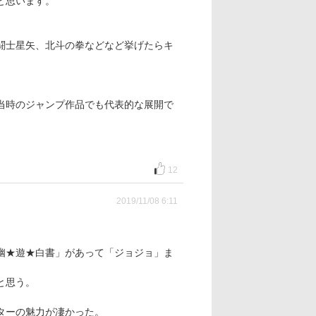
と思います。
闘士星矢、北斗の拳などなど挙げたらキ
当時のジャンプ作品でも代表的な展開で
12
2019/11/08 6:11
幽★遊★白書」があって「ジョジョ」ま
と思う。
ターの魅力が凄かった。