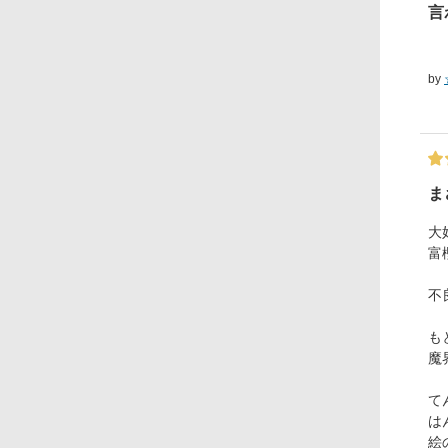
言
by
ま
大
富
不
も
魔
て
は
絵