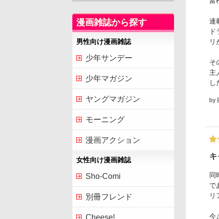
富
連
漫画雑誌から探す
ド
リ
男性向け漫画雑誌
少年サンデー
そ
主
少年マガジン
し
ヤングマガジン
by
モーニング
漫画アクション
キ
女性向け漫画雑誌
同
Sho-Comi
で
リ
別冊フレンド
今
Cheese!