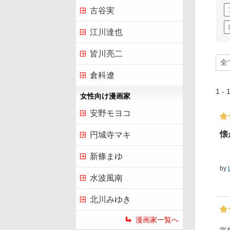
古谷実
江川達也
皆川亮二
倉科遼
1 -
女性向け漫画家
安野モヨコ
懐
円城寺マキ
新條まゆ
by
水波風南
北川みゆき
漫画家一覧へ