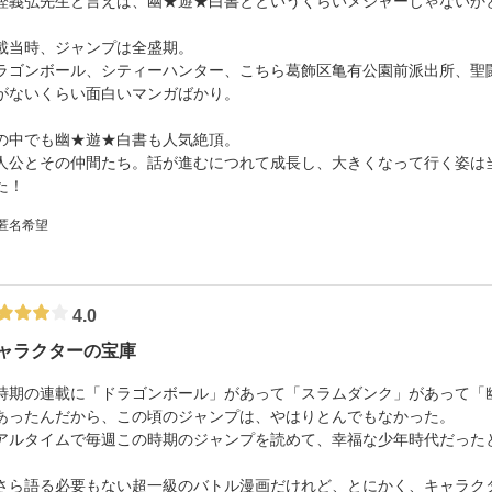
樫義弘先生と言えば、幽★遊★白書とというくらいメジャーじゃないか
載当時、ジャンプは全盛期。
ラゴンボール、シティーハンター、こちら葛飾区亀有公園前派出所、聖
がないくらい面白いマンガばかり。
の中でも幽★遊★白書も人気絶頂。
人公とその仲間たち。話が進むにつれて成長し、大きくなって行く姿は
た！
 匿名希望
4.0
ャラクターの宝庫
時期の連載に「ドラゴンボール」があって「スラムダンク」があって「
あったんだから、この頃のジャンプは、やはりとんでもなかった。
アルタイムで毎週この時期のジャンプを読めて、幸福な少年時代だった
さら語る必要もない超一級のバトル漫画だけれど、とにかく、キャラク