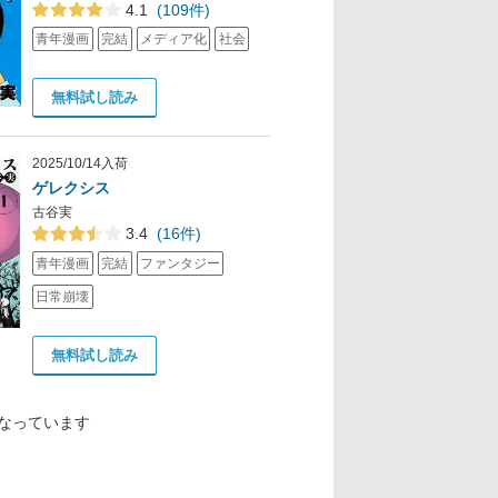
4.1
(109件)
青年漫画
完結
メディア化
社会
無料試し読み
2025/10/14入荷
ゲレクシス
古谷実
3.4
(16件)
青年漫画
完結
ファンタジー
日常崩壊
無料試し読み
なっています