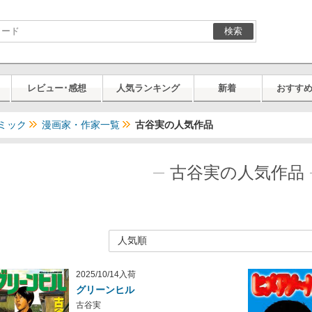
検索
レビュー･感想
人気ランキング
新着
おすす
ミック
漫画家・作家一覧
古谷実の人気作品
古谷実の人気作品
2025/10/14入荷
グリーンヒル
古谷実