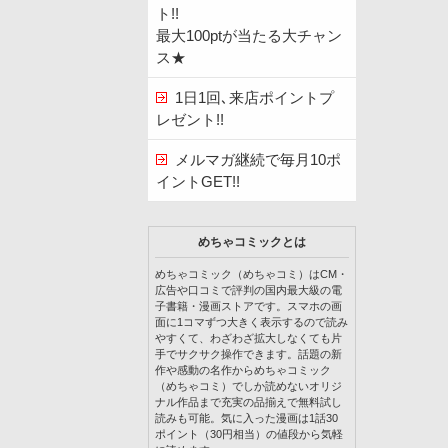
ト!!
最大100ptが当たる大チャン
ス★
1日1回､来店ポイントプ
レゼント!!
メルマガ継続で毎月10ポ
イントGET!!
めちゃコミックとは
めちゃコミック（めちゃコミ）はCM・
広告や口コミで評判の国内最大級の電
子書籍・漫画ストアです。スマホの画
面に1コマずつ大きく表示するので読み
やすくて、わざわざ拡大しなくても片
手でサクサク操作できます。話題の新
作や感動の名作からめちゃコミック
（めちゃコミ）でしか読めないオリジ
ナル作品まで充実の品揃えで無料試し
読みも可能。気に入った漫画は1話30
ポイント（30円相当）の値段から気軽