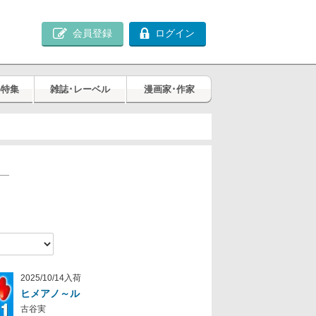
会員登録
ログイン
め特集
雑誌･レーベル
漫画家･作家
2025/10/14入荷
ヒメアノ～ル
古谷実