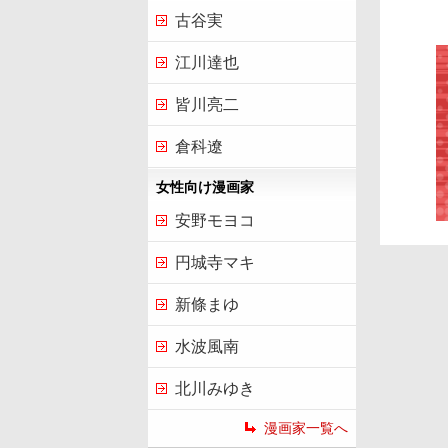
古谷実
江川達也
皆川亮二
倉科遼
女性向け漫画家
安野モヨコ
円城寺マキ
新條まゆ
水波風南
北川みゆき
漫画家一覧へ