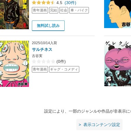
4.5
(30件)
青年漫画
完結
社会
車・バイク
無料試し読み
2025/10/14入荷
サルチネス
古谷実
(0件)
青年漫画
ギャグ・コメディ
設定により、一部のジャンルや作品が非表示に
表示コンテンツ設定