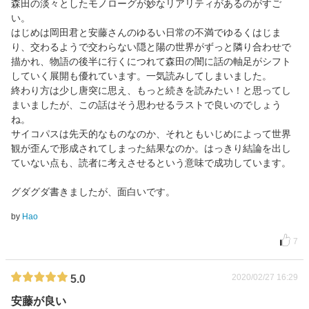
森田の淡々としたモノローグが妙なリアリティがあるのがすご
い。
はじめは岡田君と安藤さんのゆるい日常の不満でゆるくはじま
り、交わるようで交わらない隠と陽の世界がずっと隣り合わせで
描かれ、物語の後半に行くにつれて森田の闇に話の軸足がシフト
していく展開も優れています。一気読みしてしまいました。
終わり方は少し唐突に思え、もっと続きを読みたい！と思ってし
まいましたが、この話はそう思わせるラストで良いのでしょう
ね。
サイコパスは先天的なものなのか、それともいじめによって世界
観が歪んで形成されてしまった結果なのか。はっきり結論を出し
ていない点も、読者に考えさせるという意味で成功しています。
グダグダ書きましたが、面白いです。
by
Hao
7
2020/02/27 16:29
5.0
安藤が良い