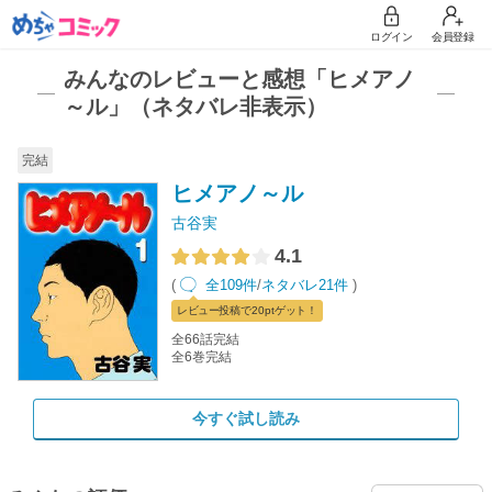
ログイン
会員登録
みんなのレビューと感想「ヒメアノ
～ル」（ネタバレ非表示）
完結
ヒメアノ～ル
古谷実
4.1
(
全109件
/
ネタバレ21件
)
レビュー
投稿で20pt
ゲット！
全66話完結
全6巻完結
今すぐ試し読み