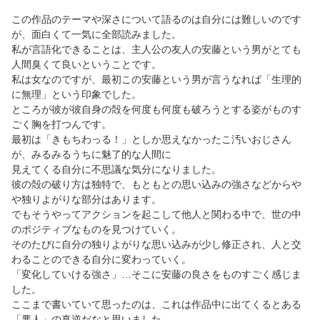
この作品のテーマや深さについて語るのは自分には難しいのです
が、面白くて一気に全部読みました。
私が言語化できることは、主人公の友人の安藤という男がとても
人間臭くて良いということです。
私は女なのですが、最初この安藤という男が言うなれば「生理的
に無理」という印象でした。
ところが彼が彼自身の殻を何度も何度も破ろうとする姿がものす
ごく胸を打つんです。
最初は「きもちわっる！」としか思えなかったこ汚いおじさん
が、みるみるうちに魅了的な人間に
見えてくる自分に不思議な気分になりました。
彼の殻の破り方は独特で、もともとの思い込みの強さなどからや
や独りよがりな部分はあります。
でもそうやってアクションを起こして他人と関わる中で、世の中
のポジティブなものを見つけていく。
そのたびに自分の独りよがりな思い込みが少し修正され、人と交
わることのできる自分に変わっていく。
「変化していける強さ」…そこに安藤の良さをものすごく感じま
した。
ここまで書いていて思ったのは、これは作品中に出てくるとある
「悪人」の真逆だなと思いました。