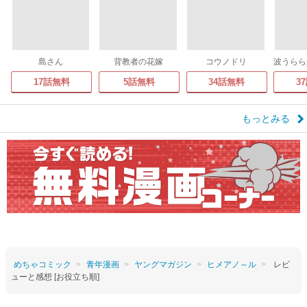
島さん
背教者の花嫁
コウノドリ
17話無料
5話無料
34話無料
3
もっとみる
めちゃコミック
青年漫画
ヤングマガジン
ヒメアノ～ル
レビ
ューと感想 [お役立ち順]