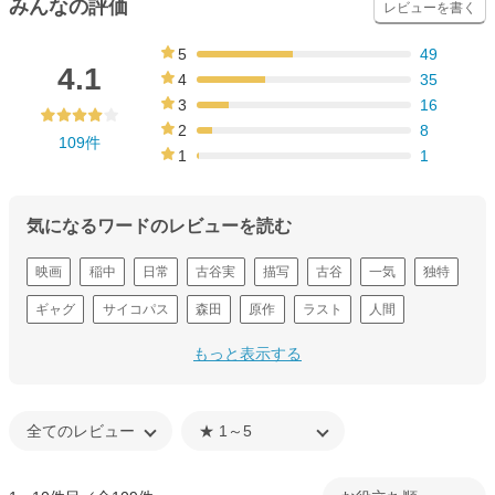
みんなの評価
レビューを書く
5
49
45%
4.1
4
35
32%
3
16
15%
2
8
109件
7%
1
1
1%
気になるワードのレビューを読む
映画
稲中
日常
古谷実
描写
古谷
一気
独特
ギャグ
サイコパス
森田
原作
ラスト
人間
森田くん
もっと表示する