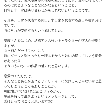
思ったのは、他人も悩みの種類の差異こそあれ、意外と考えてい
るのは同じようなことなのかなぁということと、
日常と非日常は隣り合わせかもしれないということです。
それを、日常を代表する岡田と非日常を代表する森田を描き分け
ていて、
時にそれが交錯するという感じでした。
安藤さんをはじめ、結構アクの強いキャラクターが何人か登場し
ますが、
ぶっ飛んだセリフの中にも、
時にグサッと刺さったり一理あるかもと妙に納得してしまう部分
があったり…
そういうのもこの作品の魅力だと思います。
恋愛のくだりだけ、
そんなことあるかぁ？とリアリティーに欠けるんじゃないかと思
ってしまうところもありましたが、
可能性が0でなければ起こりうるから、
希望を持って生きようというメッセージとして、
受けとっておこうと思います(笑)