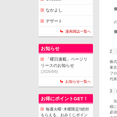
なかよし
デザート
漫画雑誌一覧へ
お知らせ
2
「曜日連載」ページリ
株式
リースのお知らせ
東京
(2026/8/6)
フロ
代表
お知らせ一覧へ
3
お得にポイントGET！
当
様に
毎週火曜･木曜限定!!絶対
必須
もらえる、おみくじポイン