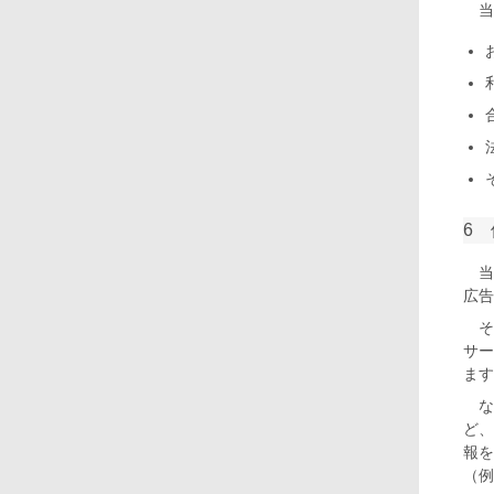
当
6
当
広告
そ
サー
ます
な
ど、
報を
（例