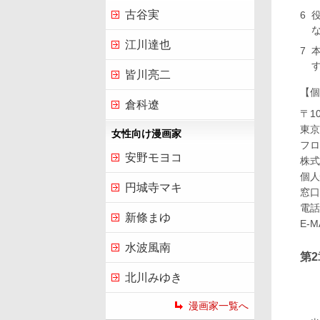
古谷実
江川達也
皆川亮二
【個
倉科遼
〒10
東京
女性向け漫画家
フロ
安野モヨコ
株式
個人
円城寺マキ
窓口
電話
新條まゆ
E-M
水波風南
第
北川みゆき
漫画家一覧へ