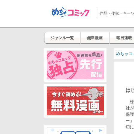
ジャンル一覧
無料漫画
曜日連載
めちゃコ
は
株
社が
保護
ー」
切に