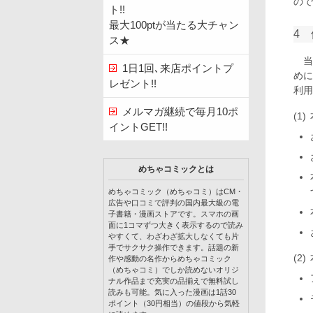
ので
ト!!
最大100ptが当たる大チャン
4
ス★
当
1日1回､来店ポイントプ
めに
レゼント!!
利用
メルマガ継続で毎月10ポ
イントGET!!
めちゃコミックとは
めちゃコミック（めちゃコミ）はCM・
広告や口コミで評判の国内最大級の電
子書籍・漫画ストアです。スマホの画
面に1コマずつ大きく表示するので読み
やすくて、わざわざ拡大しなくても片
手でサクサク操作できます。話題の新
作や感動の名作からめちゃコミック
（めちゃコミ）でしか読めないオリジ
ナル作品まで充実の品揃えで無料試し
読みも可能。気に入った漫画は1話30
ポイント（30円相当）の値段から気軽