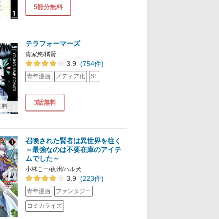
5冊分無料
テラフォーマーズ
貴家悠/橘賢一
3.9
(754件)
青年漫画
メディア化
SF
3話無料
無料
召喚された賢者は異世界を往く
～最強なのは不要在庫のアイテ
ムでした～
小林こー/夜州/ハル犬
3.9
(223件)
青年漫画
ファンタジー
コミカライズ