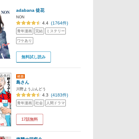
adabana 徒花
NON
4.4
(1764件)
青年漫画
完結
ミステリー
ワケあり
無料試し読み
島さん
川野ようぶんどう
4.3
(4183件)
青年漫画
社会
人間ドラマ
17話無料