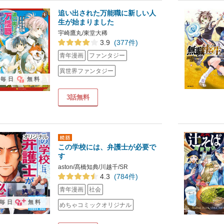
追い出された万能職に新しい人
生が始まりました
宇崎鷹丸/東堂大稀
3.9
(377件)
青年漫画
ファンタジー
異世界ファンタジー
毎日
無料
3話無料
この学校には、弁護士が必要で
す
aston/髙橋知典/川越千/SR
4.3
(784件)
青年漫画
社会
毎日
無料
めちゃコミックオリジナル