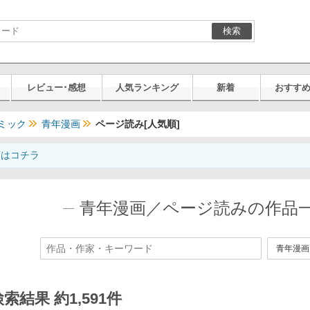
検索
レビュー･感想
人気ランキング
新着
おすす
ミック
青年漫画
ページ読み[人気順]
画はコチラ
青年漫画／ページ読みの作品一
索結果 約1,591件