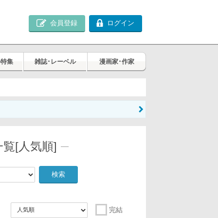
会員登録
ログイン
め特集
雑誌･レーベル
漫画家･作家
覧[人気順]
検索
完結