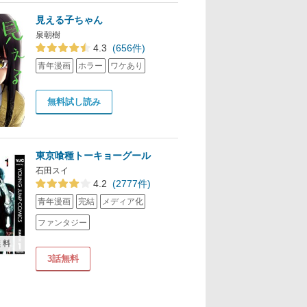
見える子ちゃん
泉朝樹
4.3
(656件)
青年漫画
ホラー
ワケあり
無料試し読み
東京喰種トーキョーグール
石田スイ
4.2
(2777件)
青年漫画
完結
メディア化
ファンタジー
無料
3話無料