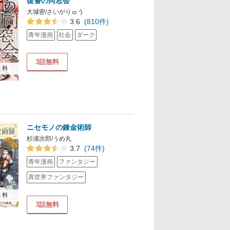
復讐の同窓会
大城密/さいがりゅう
3.6
(810件)
青年漫画
社会
ダーク
3話無料
無料
ニセモノの錬金術師
杉浦次郎/うめ丸
3.7
(74件)
青年漫画
ファンタジー
異世界ファンタジー
無料
3話無料