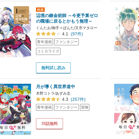
辺境の錬金術師 ～今更予算ゼロ
の職場に戻るとかもう無理～
ぐんたお/御手々ぽんた/又市マタロー
4.1
(97件)
青年漫画
ファンタジー
コミカライズ
無料試し読み
月が導く異世界道中
木野コトラ/あずみ圭
4.3
(257件)
青年漫画
ファンタジー
冒険
35話無料
毎日
毎日
無料