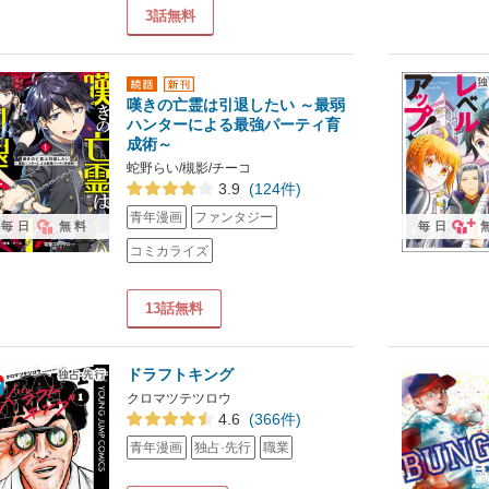
3話無料
嘆きの亡霊は引退したい ～最弱
ハンターによる最強パーティ育
成術～
蛇野らい/槻影/チーコ
3.9
(124件)
青年漫画
ファンタジー
毎日
無料
毎日
コミカライズ
13話無料
ドラフトキング
クロマツテツロウ
4.6
(366件)
青年漫画
独占·先行
職業