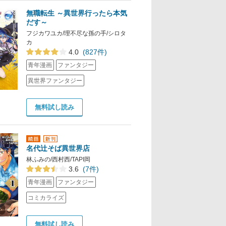
無職転生 ～異世界行ったら本気
だす～
フジカワユカ/理不尽な孫の手/シロタ
カ
4.0
(827件)
青年漫画
ファンタジー
異世界ファンタジー
無料試し読み
名代辻そば異世界店
林ふみの/西村西/TAPI岡
3.6
(7件)
青年漫画
ファンタジー
コミカライズ
無料試し読み