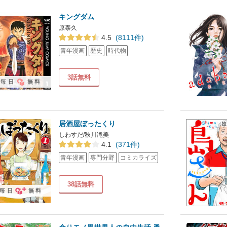
キングダム
原泰久
4.5
(8111件)
青年漫画
歴史
時代物
3話無料
毎日
無料
居酒屋ぼったくり
しわすだ/秋川滝美
4.1
(371件)
青年漫画
専門分野
コミカライズ
38話無料
毎日
無料