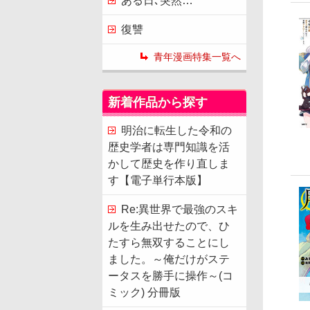
ある日､突然…
復讐
青年漫画特集一覧へ
新着作品から探す
明治に転生した令和の
歴史学者は専門知識を活
かして歴史を作り直しま
す【電子単行本版】
Re:異世界で最強のスキ
ルを生み出せたので、ひ
たすら無双することにし
ました。～俺だけがステ
ータスを勝手に操作～(コ
ミック) 分冊版