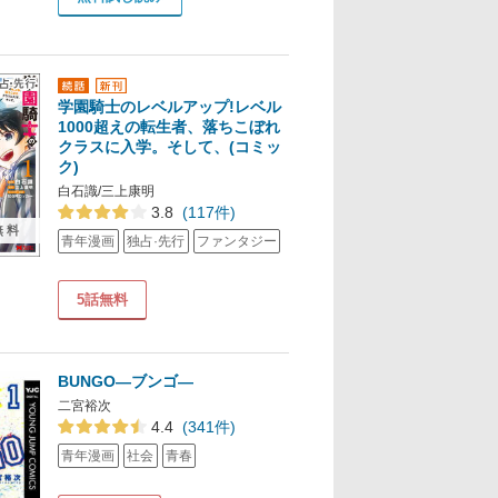
学園騎士のレベルアップ!レベル
1000超えの転生者、落ちこぼれ
クラスに入学。そして、(コミッ
ク)
白石識/三上康明
3.8
(117件)
無料
青年漫画
独占·先行
ファンタジー
5話無料
BUNGO―ブンゴ―
二宮裕次
4.4
(341件)
青年漫画
社会
青春