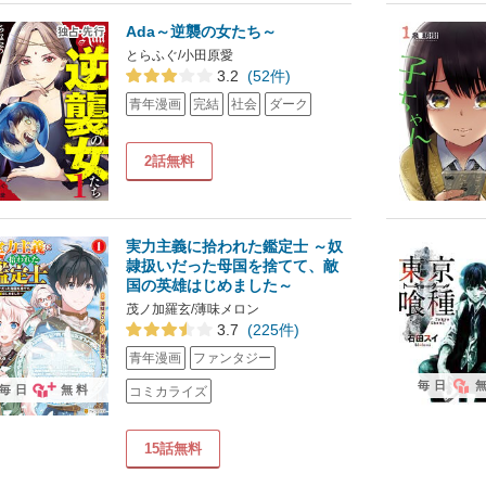
Ada～逆襲の女たち～
とらふぐ/小田原愛
3.2
(52件)
青年漫画
完結
社会
ダーク
2話無料
実力主義に拾われた鑑定士 ～奴
隷扱いだった母国を捨てて、敵
国の英雄はじめました～
茂ノ加羅玄/薄味メロン
3.7
(225件)
青年漫画
ファンタジー
毎日
毎日
無料
コミカライズ
15話無料