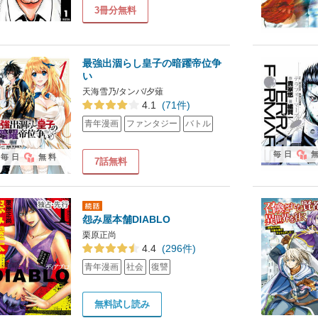
3冊分無料
最強出涸らし皇子の暗躍帝位争
い
天海雪乃/タンバ/夕薙
4.1
(71件)
青年漫画
ファンタジー
バトル
毎日
毎日
無料
7話無料
怨み屋本舗DIABLO
栗原正尚
4.4
(296件)
青年漫画
社会
復讐
無料試し読み