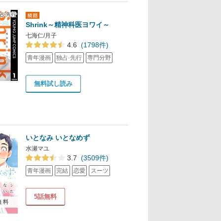
Shrink～精神科医ヨワイ～
七海仁/月子
4.6
(1798件)
青年漫画
独占·先行
専門分野
無料試し読み
いとなみ いとなめず
水瀬マユ
3.7
(3509件)
青年漫画
完結
恋愛
スーツ
5話無料
無料