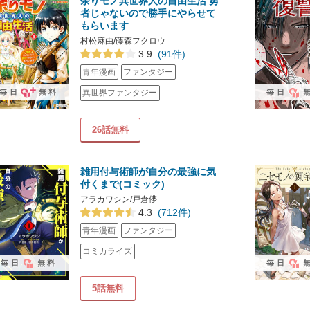
余りモノ異世界人の自由生活 勇
者じゃないので勝手にやらせて
もらいます
村松麻由/藤森フクロウ
3.9
(91件)
青年漫画
ファンタジー
毎日
無料
毎日
異世界ファンタジー
26話無料
雑用付与術師が自分の最強に気
付くまで(コミック)
アラカワシン/戸倉儚
4.3
(712件)
青年漫画
ファンタジー
コミカライズ
毎日
無料
毎日
5話無料