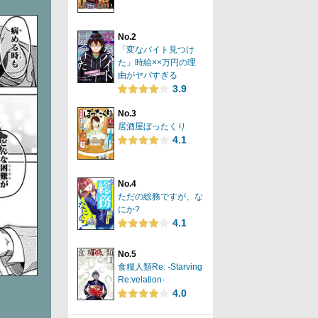
No.2
「変なバイト見つけ
た」時給××万円の理
由がヤバすぎる
3.9
No.3
居酒屋ぼったくり
4.1
No.4
ただの総務ですが、な
にか?
4.1
No.5
食糧人類Re: -Starving
Re:velation-
4.0