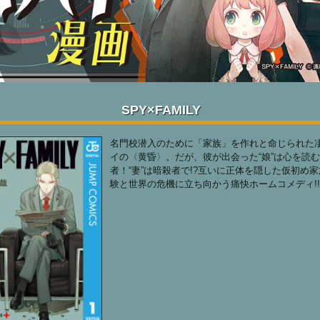
SPY×FAMILY
名門校潜入のために「家族」を作れと命じられた
イの〈黄昏〉。だが、彼が出会った“娘”は心を読
者！“妻”は暗殺者で!?互いに正体を隠した仮初め
験と世界の危機に立ち向かう痛快ホームコメディ!