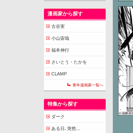
漫画家から探す
古谷実
小山宙哉
福本伸行
さいとう・たかを
CLAMP
青年漫画家一覧へ
特集から探す
ダーク
ある日､突然…