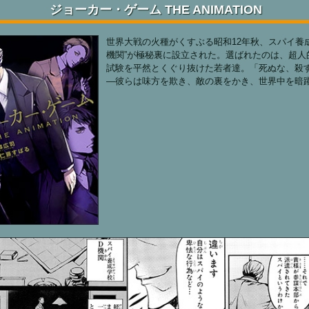
ジョーカー・ゲーム THE ANIMATION
世界大戦の火種がくすぶる昭和12年秋、スパイ養
機関”が極秘裏に設立された。選ばれたのは、超人
試験を平然とくぐり抜けた若者達。「死ぬな、殺
―彼らは味方を欺き、敵の裏をかき、世界中を暗