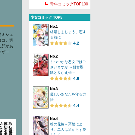
青年コミックTOP100
少女コミック TOP5
No.1
結婚しましょう、恋す
男ミシェ
る前に
ココ。実
4.2
の顔があ
るが―
No.2
ふつつかな悪女ではご
ざいますが ～雛宮蝶
鼠とりかえ伝～
4.6
No.3
優しいあなたを守る方
法
4.4
No.4
棺の花嫁～冥婚によ
り、二人は遠からず愛