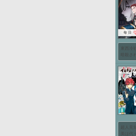
毎日
東西冷
暗殺され
超人見
美は代々