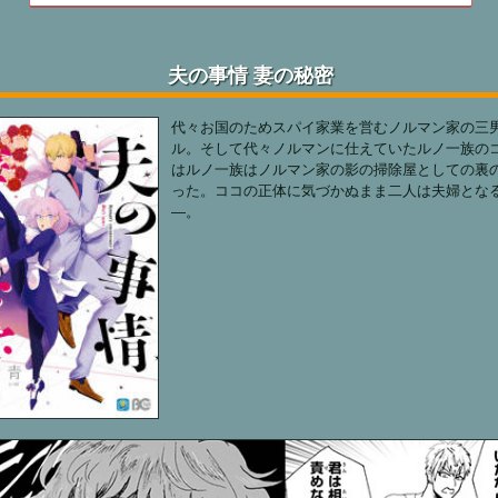
夫の事情 妻の秘密
代々お国のためスパイ家業を営むノルマン家の三
ル。そして代々ノルマンに仕えていたルノ一族の
はルノ一族はノルマン家の影の掃除屋としての裏
った。ココの正体に気づかぬまま二人は夫婦とな
―。