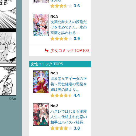
を知る
3.6
No.5
次期公爵夫人の役割だ
けを求めてきた、氷の
薔薇と謳われる...
3.9
少女コミックTOP100
女性コミック TOP5
No.1
追放悪女アイーダの正
義～死亡確定の悪役令
嬢は夫の愛より...
4.4
©
Ao
No.2
ハズレではじまる溺愛
人生～仕組まれた恋の
相手はハイスぺ社長
3.8