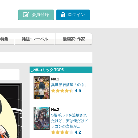
会員登録
ログイン
め特集
雑誌･レーベル
漫画家･作家
少年コミック TOP5
No.1
異世界居酒屋「のぶ」
4.5
No.2
S級ギルドを追放され
たけど、実は俺だけド
ラゴンの言葉が...
4.2