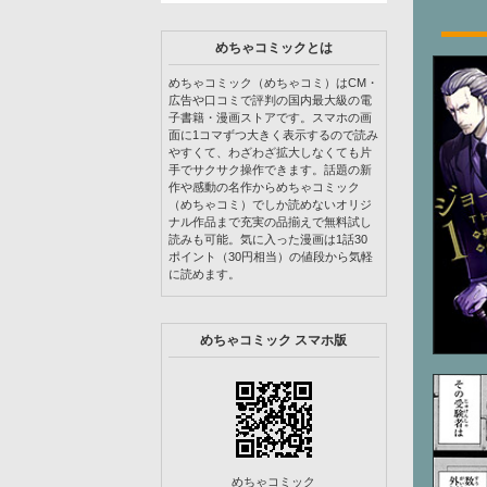
めちゃコミックとは
めちゃコミック（めちゃコミ）はCM・
広告や口コミで評判の国内最大級の電
子書籍・漫画ストアです。スマホの画
面に1コマずつ大きく表示するので読み
やすくて、わざわざ拡大しなくても片
手でサクサク操作できます。話題の新
作や感動の名作からめちゃコミック
（めちゃコミ）でしか読めないオリジ
ナル作品まで充実の品揃えで無料試し
読みも可能。気に入った漫画は1話30
ポイント（30円相当）の値段から気軽
に読めます。
めちゃコミック スマホ版
めちゃコミック