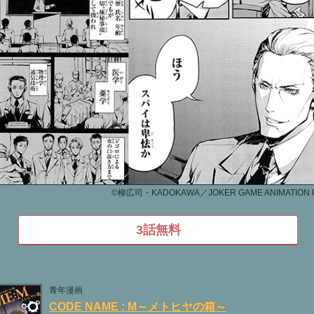
©
柳広司・KADOKAWA／JOKER GAME ANIMATION 
3話無料
青年漫画
CODE NAME : M～メトヒヤの箱～