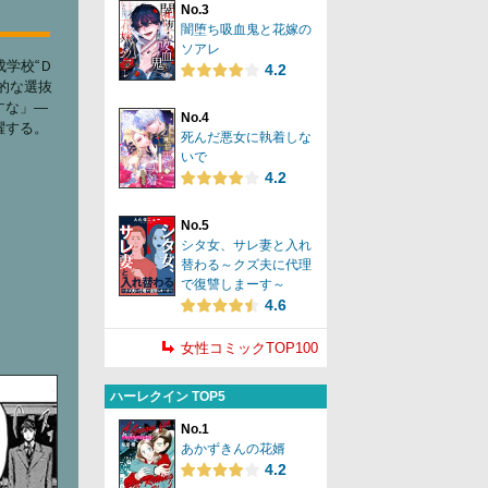
No.3
闇堕ち吸血鬼と花嫁の
ソアレ
成学校“Ｄ
4.2
的な選抜
すな」―
No.4
躍する。
死んだ悪女に執着しな
いで
4.2
No.5
シタ女、サレ妻と入れ
替わる～クズ夫に代理
で復讐しまーす～
4.6
女性コミックTOP100
ハーレクイン TOP5
No.1
あかずきんの花婿
4.2