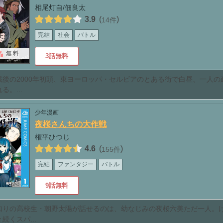
相尾灯自/佃良太
3.9
(
)
14件
完結
社会
バトル
無料
3話無料
戦後の2000年初頭、東ヨーロッパ・セルビアのとある街で白昼、一人の
る。...
少年漫画
夜桜さんちの大作戦
権平ひつじ
4.6
(
)
155件
完結
ファンタジー
バトル
9話無料
知りの高校生・朝野太陽が話せるのは、幼なじみの夜桜六美ただ一人。
続くスパ...