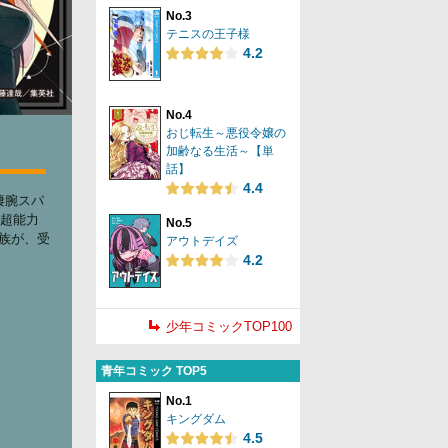
No.3
テニスの王子様
4.2
No.4
おじ転生～悪役令嬢の
加齢なる生活～【単
話】
4.4
凄腕スパ
む超能力
No.5
家族が、受
アウトデイズ
!
4.2
少年コミックTOP100
青年コミック TOP5
No.1
キングダム
4.5