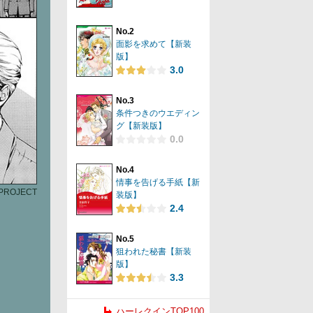
No.2
面影を求めて【新装
版】
3.0
No.3
条件つきのウエディン
グ【新装版】
0.0
No.4
情事を告げる手紙【新
PROJECT
装版】
2.4
No.5
狙われた秘書【新装
版】
3.3
ハーレクインTOP100