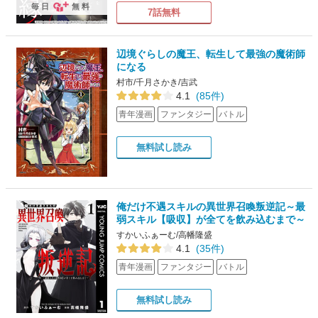
毎日
無料
7話無料
辺境ぐらしの魔王、転生して最強の魔術師
になる
村市/千月さかき/吉武
4.1
(85件)
青年漫画
ファンタジー
バトル
無料試し読み
俺だけ不遇スキルの異世界召喚叛逆記～最
弱スキル【吸収】が全てを飲み込むまで～
すかいふぁーむ/高幡隆盛
4.1
(35件)
青年漫画
ファンタジー
バトル
無料試し読み