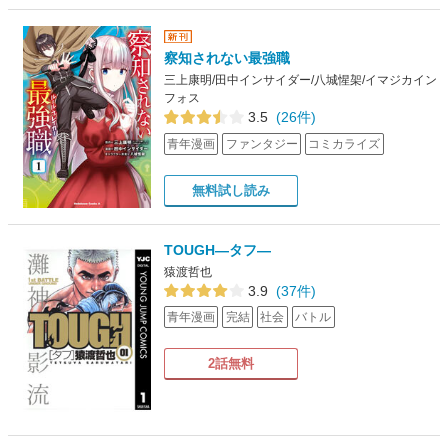
察知されない最強職
三上康明/田中インサイダー/八城惺架/イマジカイン
フォス
3.5
(26件)
青年漫画
ファンタジー
コミカライズ
無料試し読み
TOUGH―タフ―
猿渡哲也
3.9
(37件)
青年漫画
完結
社会
バトル
2話無料