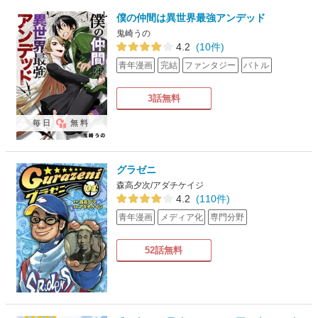
僕の仲間は異世界最強アンデッド
鬼崎うの
4.2
(10件)
青年漫画
完結
ファンタジー
バトル
3話無料
毎日
無料
グラゼニ
森高夕次/アダチケイジ
4.2
(110件)
青年漫画
メディア化
専門分野
52話無料