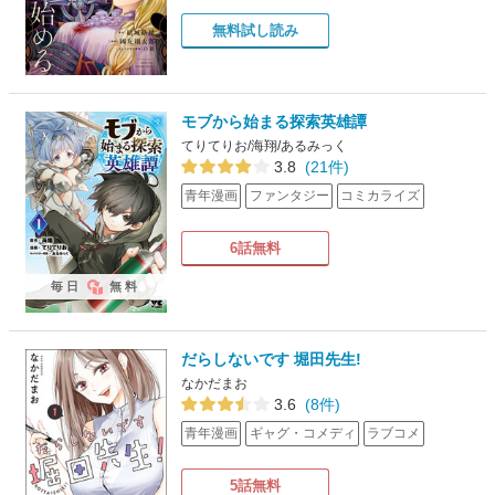
無料試し読み
モブから始まる探索英雄譚
てりてりお/海翔/あるみっく
3.8
(21件)
青年漫画
ファンタジー
コミカライズ
6話無料
毎日
無料
だらしないです 堀田先生!
なかだまお
3.6
(8件)
青年漫画
ギャグ・コメディ
ラブコメ
5話無料