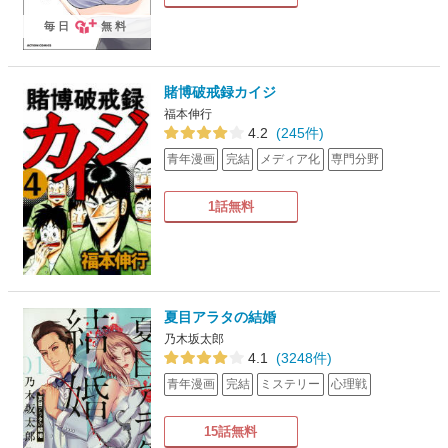
毎日
無料
賭博破戒録カイジ
福本伸行
4.2
(245件)
青年漫画
完結
メディア化
専門分野
1話無料
夏目アラタの結婚
乃木坂太郎
4.1
(3248件)
青年漫画
完結
ミステリー
心理戦
15話無料