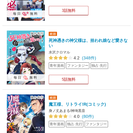
3話無料
毎日
無料
死神憑きの神父様は、拾われ娘など愛さな
い
水沢クロマル
4.2
(348件)
青年漫画
ファンタジー
独占·先行
毎日
無料
5話無料
魔王様、リトライ!R(コミック)
身ノ丈あまる/神埼黒音
4.0
(80件)
青年漫画
独占·先行
ファンタジー