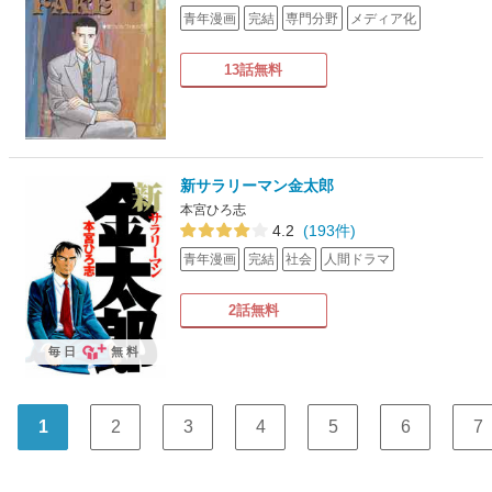
青年漫画
完結
専門分野
メディア化
13話無料
新サラリーマン金太郎
本宮ひろ志
4.2
(193件)
青年漫画
完結
社会
人間ドラマ
2話無料
毎日
無料
1
2
3
4
5
6
7