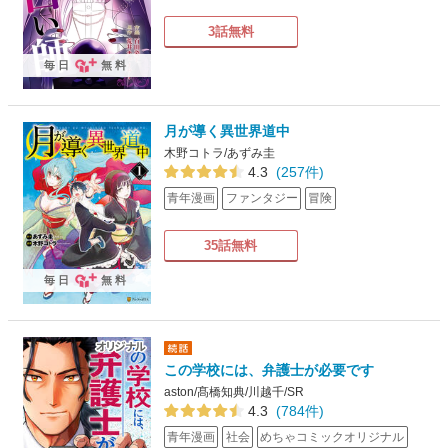
3話無料
毎日
無料
月が導く異世界道中
木野コトラ/あずみ圭
4.3
(257件)
青年漫画
ファンタジー
冒険
35話無料
毎日
無料
この学校には、弁護士が必要です
aston/髙橋知典/川越千/SR
4.3
(784件)
青年漫画
社会
めちゃコミックオリジナル