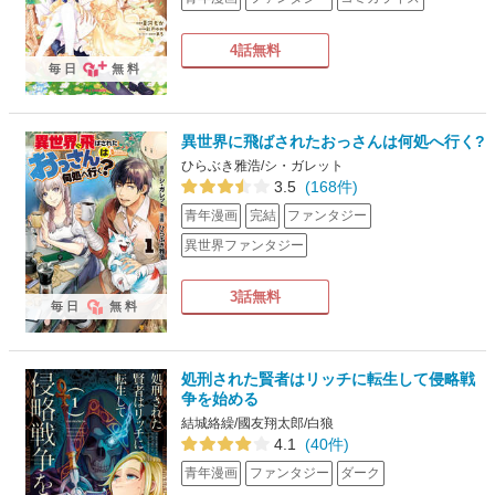
4話無料
毎日
無料
異世界に飛ばされたおっさんは何処へ行く?
ひらぶき雅浩/シ・ガレット
3.5
(168件)
青年漫画
完結
ファンタジー
異世界ファンタジー
3話無料
毎日
無料
処刑された賢者はリッチに転生して侵略戦
争を始める
結城絡繰/國友翔太郎/白狼
4.1
(40件)
青年漫画
ファンタジー
ダーク