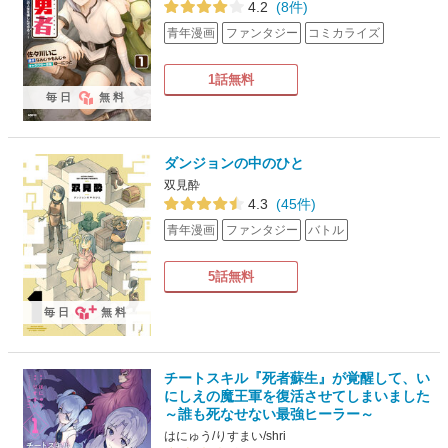
4.2
(8件)
青年漫画
ファンタジー
コミカライズ
1話無料
毎日
無料
ダンジョンの中のひと
双見酔
4.3
(45件)
青年漫画
ファンタジー
バトル
5話無料
毎日
無料
チートスキル『死者蘇生』が覚醒して、い
にしえの魔王軍を復活させてしまいました
～誰も死なせない最強ヒーラー～
はにゅう/りすまい/shri