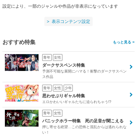
設定により、一部のジャンルや作品が非表示になっています
表示コンテンツ設定
おすすめ特集
>
青年
女性
ダークサスペンス特集
予測不可能な展開にハマる！衝撃のダークサスペン
ス作品
青年
女性
少年
思わせぶりギャル特集
エロかわいいギャルたちに迫られちゃう!?
青年
女性
パニックホラー特集 死の足音が聞こえる
押し寄せる絶望…この恐怖と混乱からは逃れられな
い！