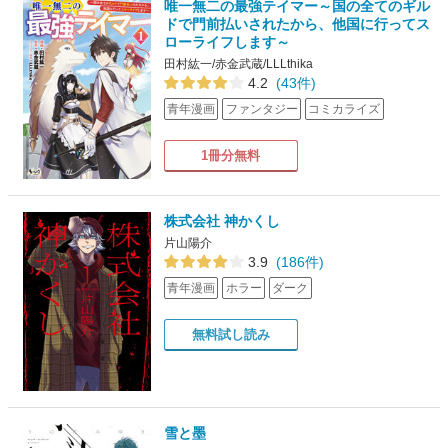
唯一無二の最強テイマー～国の全てのギル
ドで門前払いされたから、他国に行ってス
ローライフします～
田村紘一/赤金武蔵/LLLthika
4.2
(43件)
青年漫画
ファンタジー
コミカライズ
1冊分無料
株式会社 神かくし
片山陽介
3.9
(186件)
青年漫画
ホラー
ダーク
無料試し読み
雪と墨