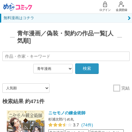
ログイン
会員登録
無料漫画はコチラ
青年漫画／偽装・契約の作品一覧[人
気順]
検索
完結
検索結果 約471件
ニセモノの錬金術師
杉浦次郎/うめ丸
3.7
(74件)