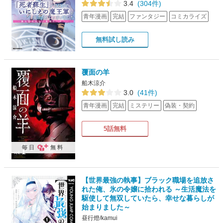
3.4
(304件)
青年漫画
完結
ファンタジー
コミカライズ
無料試し読み
覆面の羊
船木涼介
3.0
(41件)
青年漫画
完結
ミステリー
偽装・契約
5話無料
毎日
無料
【世界最強の執事】ブラック職場を追放さ
れた俺、氷の令嬢に拾われる ～生活魔法を
駆使して無双していたら、幸せな暮らしが
始まりました～
昼行燈/kamui