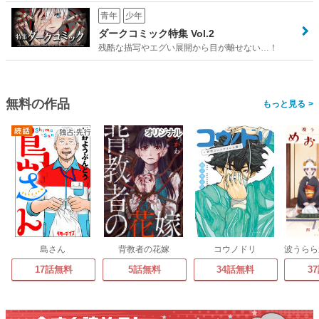
青年
少年
ダークコミック特集 Vol.2
残酷な描写やエグい展開から目が離せない…！
無料の作品
>
島さん
背教者の花嫁
コウノドリ
17話無料
5話無料
34話無料
3