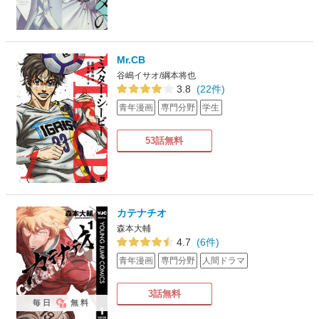
Mr.CB
谷嶋イサオ/綱本将也
3.8
(22件)
青年漫画
専門分野
学生
53話無料
カテナチオ
森本大輔
4.7
(6件)
青年漫画
専門分野
人間ドラマ
3話無料
毎日
無料