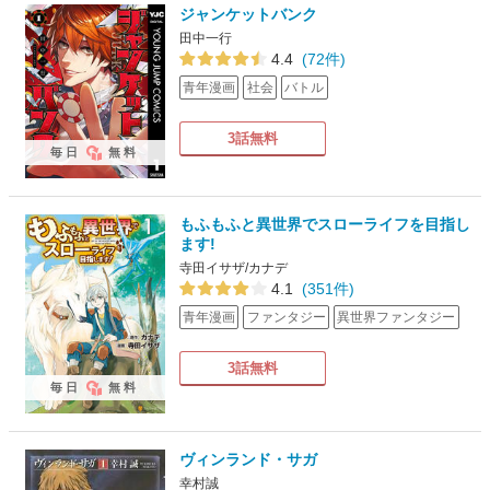
ジャンケットバンク
田中一行
4.4
(72件)
青年漫画
社会
バトル
3話無料
毎日
無料
もふもふと異世界でスローライフを目指し
ます!
寺田イサザ/カナデ
4.1
(351件)
青年漫画
ファンタジー
異世界ファンタジー
3話無料
毎日
無料
ヴィンランド・サガ
幸村誠