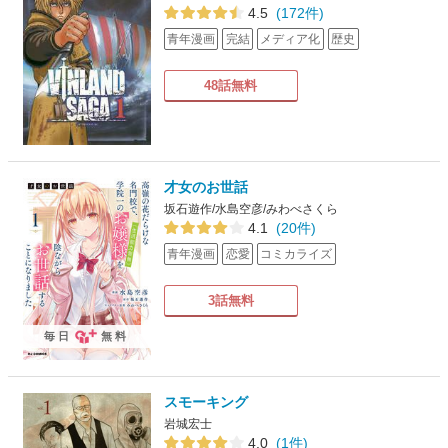
4.5
(172件)
青年漫画
完結
メディア化
歴史
48話無料
才女のお世話
坂石遊作/水島空彦/みわべさくら
4.1
(20件)
青年漫画
恋愛
コミカライズ
3話無料
毎日
無料
スモーキング
岩城宏士
4.0
(1件)