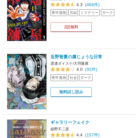
4.3
(466件)
青年漫画
完結
ミステリー
ダーク
2話無料
近野智夏の腐じょうな日常
渡邊ダイスケ/大羽隆廣
4.0
(92件)
青年漫画
社会
ダーク
無料試し読み
ギャラリーフェイク
細野不二彦
4.4
(157件)