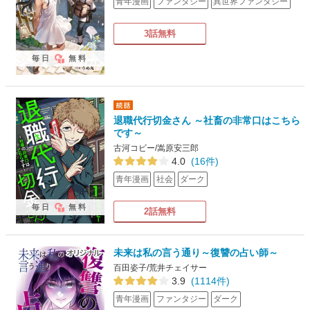
青年漫画
ファンタジー
異世界ファンタジー
3話無料
毎日
無料
退職代行切金さん ～社畜の非常口はこちら
です～
古河コビー/嵩原安三郎
4.0
(16件)
青年漫画
社会
ダーク
毎日
無料
2話無料
未来は私の言う通り～復讐の占い師～
百田姿子/荒井チェイサー
3.9
(1114件)
青年漫画
ファンタジー
ダーク