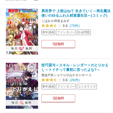
異世界で 上前はねて 生きていく～再生魔法
使いのゆるふわ人材派遣生活～(コミック)
こばみそ/岸若まみず
3.6
(79件)
青年漫画
ファンタジー
社会問題
5話無料
毎日
無料
技巧貸与＜スキル・レンダー＞のとりかえ
し～トイチって最初に言ったよな?～
黄波戸井ショウリ/小山ナオト/チーコ
3.6
(26件)
青年漫画
ファンタジー
コミカライズ
3話無料
毎日
無料