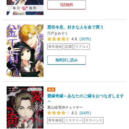
5話無料
毎日
無料
悪役令息、好きな人を金で買う
宍戸まめぞう
4.6
(30件)
青年漫画
恋愛
ラブコメ
無料試し読み
愛縁奇縁～あなたのご縁をおつなぎします
～
裏山或/荒井チェイサー
4.1
(64件)
青年漫画
ミステリー
サスペンス