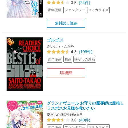
3.5
(24件)
青年漫画
ファンタジー
コミカライズ
無料試し読み
ゴルゴ13
さいとう・たかを
4.3
(199件)
青年漫画
劇画
懐かしの漫画
1話無料
グランアヴェール お守りの魔導師は最推し
ラスボスお兄様を救いたい
夏河もか/彩戸ゆめ/まろ
3.6
(40件)
青年漫画
ファンタジー
コミカライズ