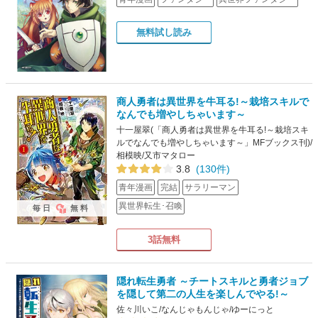
無料試し読み
商人勇者は異世界を牛耳る!～栽培スキルで
なんでも増やしちゃいます～
十一屋翠(「商人勇者は異世界を牛耳る!～栽培スキ
ルでなんでも増やしちゃいます～」MFブックス刊)/
相模映/又市マタロー
3.8
(130件)
青年漫画
完結
サラリーマン
異世界転生･召喚
毎日
無料
3話無料
隠れ転生勇者 ～チートスキルと勇者ジョブ
を隠して第二の人生を楽しんでやる!～
佐々川いこ/なんじゃもんじゃ/ゆーにっと