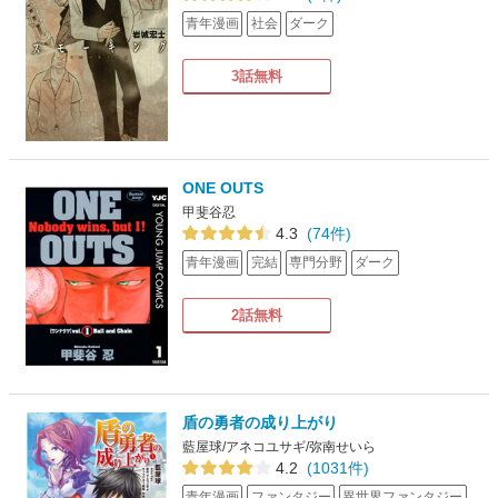
青年漫画
社会
ダーク
3話無料
ONE OUTS
甲斐谷忍
4.3
(74件)
青年漫画
完結
専門分野
ダーク
2話無料
盾の勇者の成り上がり
藍屋球/アネコユサギ/弥南せいら
4.2
(1031件)
青年漫画
ファンタジー
異世界ファンタジー