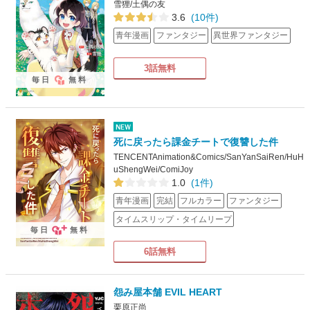
雪狸/土偶の友
3.6
(10件)
青年漫画
ファンタジー
異世界ファンタジー
3話無料
毎日
無料
死に戻ったら課金チートで復讐した件
TENCENTAnimation&Comics/SanYanSaiRen/HuH
uShengWei/ComiJoy
1.0
(1件)
青年漫画
完結
フルカラー
ファンタジー
タイムスリップ・タイムリープ
毎日
無料
6話無料
怨み屋本舗 EVIL HEART
栗原正尚