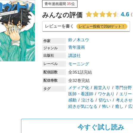
青年漫画週間
35
位
4.6
みんなの評価
(
レビューを書く
レビュー投稿で20ptゲット！
鈴ノ木ユウ
作家
青年漫画
ジャンル
講談社
出版社
モーニング
レーベル
全351話完結
配信話数
全32巻完結
配信巻数
メディア化
殿堂入り
専門分野
タグ
医師・看護師
ワケあり
エリー
感動
泣ける
切ない
考えさせ
続きが気になる
怖い
癒し
広
今すぐ試し読み