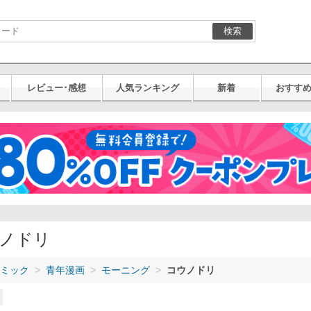
検索
レビュー･感想
人気ランキング
新着
おすす
ノドリ
ミック
青年漫画
モーニング
コウノドリ