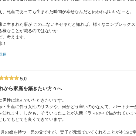
え、死産であっても生まれた瞬間が幸せなんだと伝わればいいな～と。
康に生まれた事が この上ないキセキだと知れば、様々なコンプレックス
る様なことが減るのではないか…
ど、考えます。
非！
亜輝
5.0
れから家庭を築きたい方々へ
に男性に読んでいただきたいです。
娠・出産に伴う女性のリスクや、何がどう辛いのかなんて、パートナー
を知れます。しかも、そういったことが人間ドラマの中で描かれていま
としてもとても良くできています。
ヶ月の娘を持つ一児の父ですが、妻子が元気でいてくれることが本当に