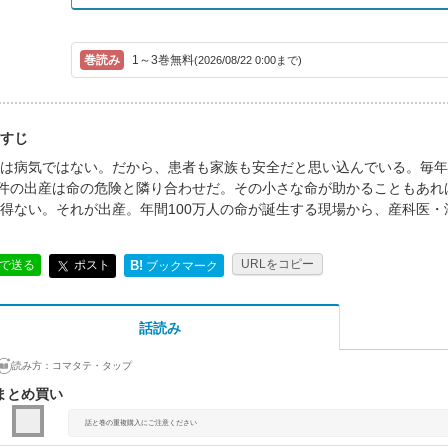
1～3巻無料
(2026/08/22 0:00まで)
すじ
は病気ではない。だから、患者も家族も安全だと思い込んでいる。毎年こ
0件の出産は命の危険と隣り合わせだ。その小さな命が助かることもあれ
得ない。それが出産。年間100万人の命が誕生する現場から、産科医・
URLをコピー
ポスト
Eで送る
B!
ブックマーク
話読み
読み方：
コマタテ・タップ
まとめ買い
話と巻の重複購入にご注意ください