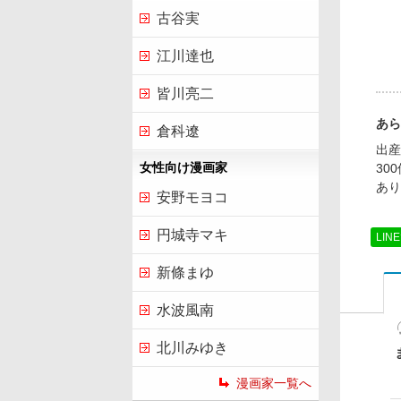
古谷実
江川達也
皆川亮二
あら
倉科遼
出産
女性向け漫画家
30
あり
安野モヨコ
円城寺マキ
LIN
新條まゆ
水波風南
北川みゆき
漫画家一覧へ