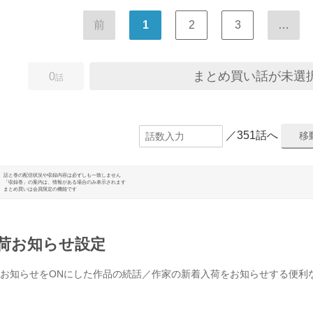
前
1
2
3
…
まとめ買い話が未選
0
話
／351話へ
話と巻の配信状況や収録内容は必ずしも一致しません
「収録巻」の案内は、情報がある場合のみ表示されます
まとめ買いは会員限定の機能です
荷お知らせ設定
お知らせをONにした作品の続話／作家の新着入荷をお知らせする便利