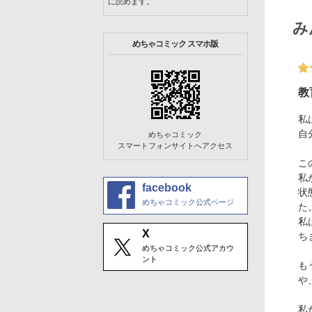
に読めます。
み
めちゃコミック スマホ版
教
私
自
めちゃコミック
スマートフォンサイトへアクセス
こ
私
facebook
状
めちゃコミック公式ページ
た
私
X
ち
めちゃコミック公式アカウ
ント
も
や
私