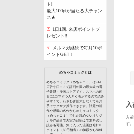
ト!!
最大100ptが当たる大チャン
ス★
1日1回､来店ポイントプ
レゼント!!
メルマガ継続で毎月10ポ
イントGET!!
めちゃコミックとは
めちゃコミック（めちゃコミ）はCM・
広告や口コミで評判の国内最大級の電
子書籍・漫画ストアです。スマホの画
面に1コマずつ大きく表示するので読み
やすくて、わざわざ拡大しなくても片
入
手でサクサク操作できます。話題の新
作や感動の名作からめちゃコミック
（めちゃコミ）でしか読めないオリジ
入荷
ナル作品まで充実の品揃えで無料試し
す。
読みも可能。気に入った漫画は1話30
ポイント（30円相当）の値段から気軽