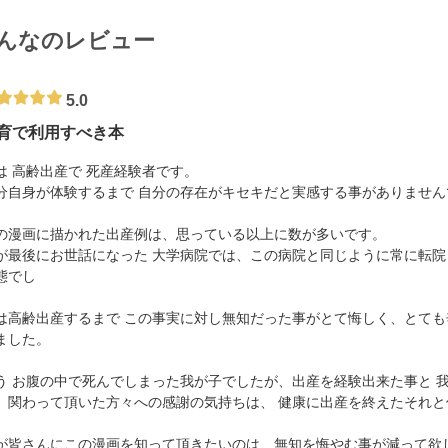
んなのレビュー
5.0
育で利用すべき本
は 高齢出産で 死産経験者です。
分自身が体験するまで 自分の存在がキセキだと実感する事がありません
の漫画に描かれた出産例は、思っている以上に数が多いです。
が最後にお世話になった 大学病院では、この病院と同じように常に転院 
態でし
。
は高齢出産するまで この事実に対し無知だった事がとて悔しく、とても
ました。
う お腹の中で死んでしまった我が子でしたが、出産を経験出来た事と 
、関わって頂いた方々への感謝の気持ちは、 健康に出産を終えたそれ
が皆さんにこの漫画を知って頂きたいのは、無知を悔やむ事が減って欲