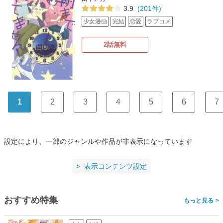
3.9
(201件)
少女漫画
完結
恋愛
ラブコメ
2話無料
1
2
3
4
5
6
7
設定により、一部のジャンルや作品が非表示になっています
表示コンテンツ設定
おすすめ特集
>