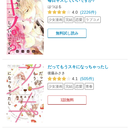
毎日キスしていいですか?
はつはる
4.0
(2226件)
少女漫画
完結
恋愛
ラブコメ
無料試し読み
だってもうスキになっちゃったし
後藤みさき
4.1
(505件)
少女漫画
完結
恋愛
青春
1話無料