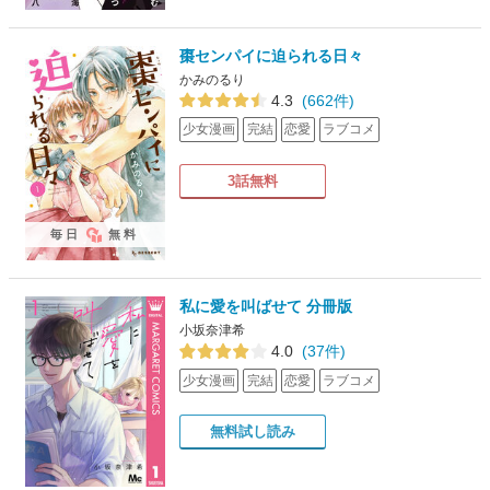
棗センパイに迫られる日々
かみのるり
4.3
(662件)
少女漫画
完結
恋愛
ラブコメ
3話無料
毎日
無料
私に愛を叫ばせて 分冊版
小坂奈津希
4.0
(37件)
少女漫画
完結
恋愛
ラブコメ
無料試し読み