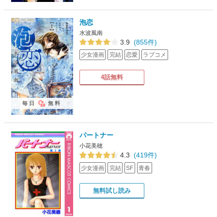
泡恋
水波風南
3.9
(855件)
少女漫画
完結
恋愛
ラブコメ
4話無料
毎日
無料
パートナー
小花美穂
4.3
(419件)
少女漫画
完結
SF
青春
無料試し読み