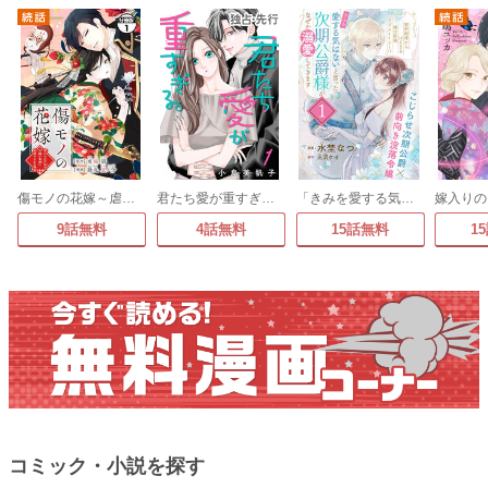
傷モノの花嫁～虐げられた私が、皇國の鬼神に見初められた理由～ 分冊版
君たち愛が重すぎる。(話売り)
「きみを愛する気はない」と言った次期公爵様がなぜか溺愛してきます(単話版)
9話無料
4話無料
15話無料
1
コミック・小説を探す