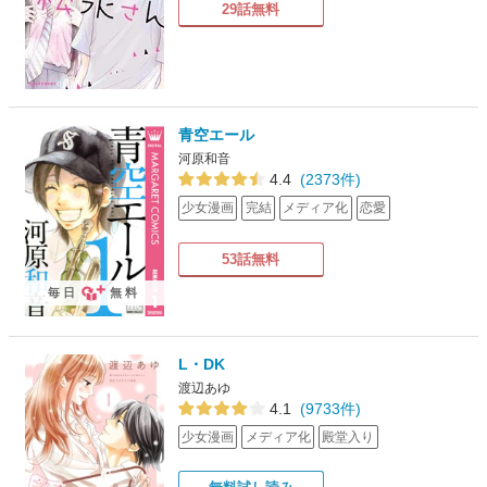
29話無料
青空エール
河原和音
4.4
(2373件)
少女漫画
完結
メディア化
恋愛
53話無料
毎日
無料
L・DK
渡辺あゆ
4.1
(9733件)
少女漫画
メディア化
殿堂入り