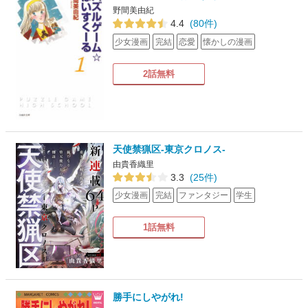
野間美由紀
4.4
(80件)
少女漫画
完結
恋愛
懐かしの漫画
2話無料
天使禁猟区-東京クロノス-
由貴香織里
3.3
(25件)
少女漫画
完結
ファンタジー
学生
1話無料
勝手にしやがれ!