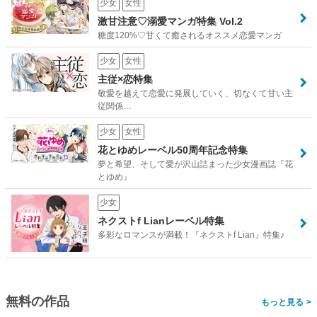
少女
女性
激甘注意♡溺愛マンガ特集 Vol.2
糖度120%♡甘くて癒されるオススメ恋愛マンガ
少女
女性
主従×恋特集
敬愛を越えて恋愛に発展していく、切なくて甘い主
従関係…
少女
女性
花とゆめレーベル50周年記念特集
夢と希望、そして愛が沢山詰まった少女漫画誌『花
とゆめ』
少女
ネクストf Lianレーベル特集
多彩なロマンスが満載！『ネクストf Lian』特集♪
無料の作品
>