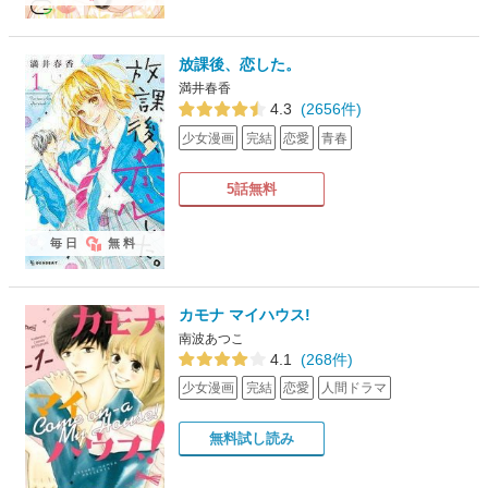
放課後、恋した。
満井春香
4.3
(2656件)
少女漫画
完結
恋愛
青春
5話無料
毎日
無料
カモナ マイハウス!
南波あつこ
4.1
(268件)
少女漫画
完結
恋愛
人間ドラマ
無料試し読み