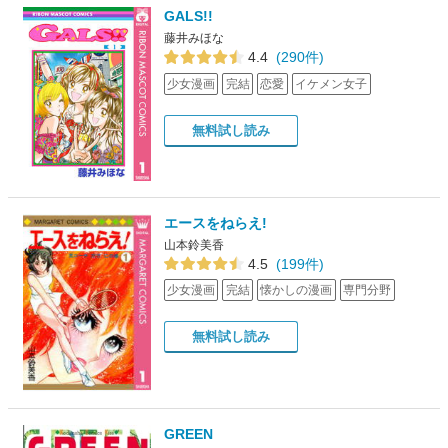
GALS!!
藤井みほな
4.4
(290件)
少女漫画
完結
恋愛
イケメン女子
無料試し読み
エースをねらえ!
山本鈴美香
4.5
(199件)
少女漫画
完結
懐かしの漫画
専門分野
無料試し読み
GREEN