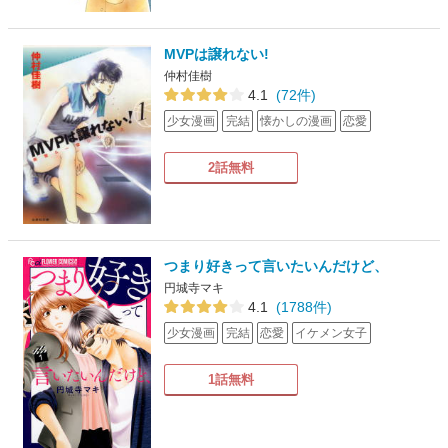
MVPは譲れない!
仲村佳樹
4.1
(72件)
少女漫画
完結
懐かしの漫画
恋愛
2話無料
つまり好きって言いたいんだけど、
円城寺マキ
4.1
(1788件)
少女漫画
完結
恋愛
イケメン女子
1話無料