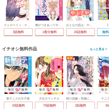
ストロベリィ・ケイク 別マ連載版
俺がつきあってやるよ
おとなの恋は、やぶさかにつき。
3話無料
1冊分無料
26話無料
無料
イチオシ無料作品
>
毎日
無料
毎日
無料
毎日
無料
毎日
新テニスの王子様
大正ロマンチカ
棺の花嫁～冥婚により、二人は遠からず愛を知る
テニ
30話無料
70話無料
2話無料
3