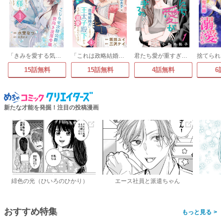
「きみを愛する気はない」と言った次期公爵様がなぜか溺愛してきます(単話版)
「これは政略結婚だ」と言った王太子殿下からなぜか溺愛されています(単話版)
君たち愛が重すぎる。(話売り)
15話無料
15話無料
4話無料
6
新たな才能を発掘！注目の投稿漫画
緋色の光（ひいろのひかり）
エース社員と派遣ちゃん
おすすめ特集
>