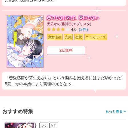
恋でもなければ、愛にもない
天凪かの/藤川巴(エブリスタ)
4.0
(3件)
少女漫画
完結
恋愛
コミカライズ
2話無料
「恋愛感情が芽生えない」という悩みを抱えるにはまだ幼かった1
5歳。母の再婚により義理の兄となっ...
おすすめ特集
>
少女
女性