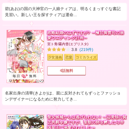
碧(あお)の国の大神官の一人娘ティアは、明るくまっすぐな書記
見習い。新しい王を探すティアは運命...
政略結婚のはずですが? ～極甘御曹司の溺
愛ウエディング計画～
宮ト青/霧内杳(エブリスタ)
3.8
(219件)
少女漫画
恋愛
コミカライズ
4話無料
毎日
無料
名家出身の清華(きよか)は、親に反対されてもずっとファッショ
ンデザイナーになるために努力してき...
聖女候補からは逃げられない! ～辺境領の貧
乏男爵令嬢ですが、聖獣の卵を孵したら帝
国皇子に溺愛されました～