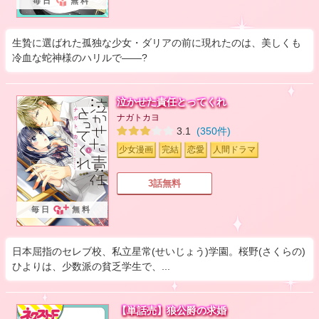
毎日
無料
生贄に選ばれた孤独な少女・ダリアの前に現れたのは、美しくも
冷血な蛇神様のハリルで――?
泣かせた責任とってくれ
ナガトカヨ
3.1
(350件)
少女漫画
完結
恋愛
人間ドラマ
3話無料
毎日
無料
日本屈指のセレブ校、私立星常(せいじょう)学園。桜野(さくらの)
ひよりは、少数派の貧乏学生で、...
【単話売】狼公爵の求婚