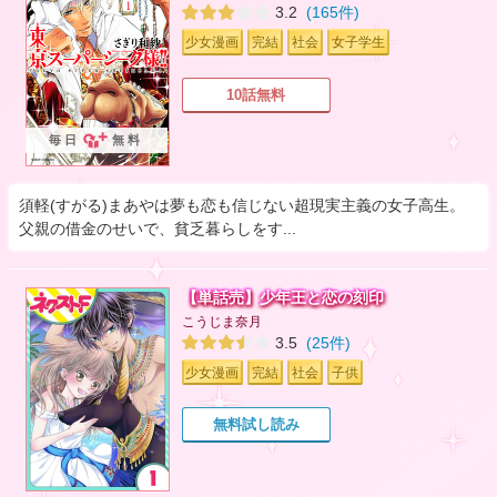
3.2
(165件)
少女漫画
完結
社会
女子学生
10話無料
毎日
無料
須軽(すがる)まあやは夢も恋も信じない超現実主義の女子高生。
父親の借金のせいで、貧乏暮らしをす...
【単話売】少年王と恋の刻印
こうじま奈月
3.5
(25件)
少女漫画
完結
社会
子供
無料試し読み