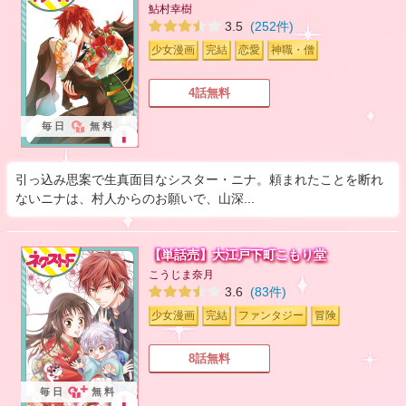
鮎村幸樹
3.5
(252件)
少女漫画
完結
恋愛
神職・僧
4話無料
毎日
無料
引っ込み思案で生真面目なシスター・ニナ。頼まれたことを断れ
ないニナは、村人からのお願いで、山深...
【単話売】大江戸下町こもり堂
こうじま奈月
3.6
(83件)
少女漫画
完結
ファンタジー
冒険
8話無料
毎日
無料