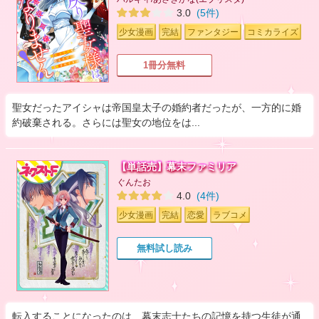
3.0
(5件)
少女漫画
完結
ファンタジー
コミカライズ
1冊分無料
聖女だったアイシャは帝国皇太子の婚約者だったが、一方的に婚
約破棄される。さらには聖女の地位をは...
【単話売】幕末ファミリア
ぐんたお
4.0
(4件)
少女漫画
完結
恋愛
ラブコメ
無料試し読み
転入することになったのは、幕末志士たちの記憶を持つ生徒が通