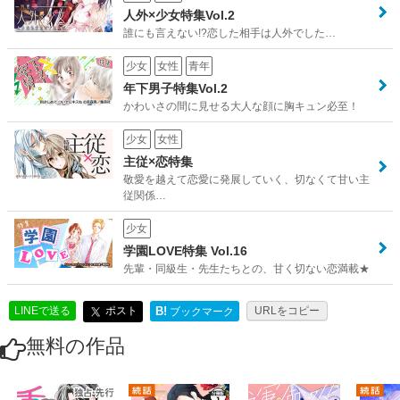
人外×少女特集Vol.2
誰にも言えない!?恋した相手は人外でした…
少女
女性
青年
年下男子特集Vol.2
かわいさの間に見せる大人な顔に胸キュン必至！
少女
女性
主従×恋特集
敬愛を越えて恋愛に発展していく、切なくて甘い主
従関係…
少女
学園LOVE特集 Vol.16
先輩・同級生・先生たちとの、甘く切ない恋満載★
LINEで送る
ポスト
B!
URLをコピー
ブックマーク
無料の作品