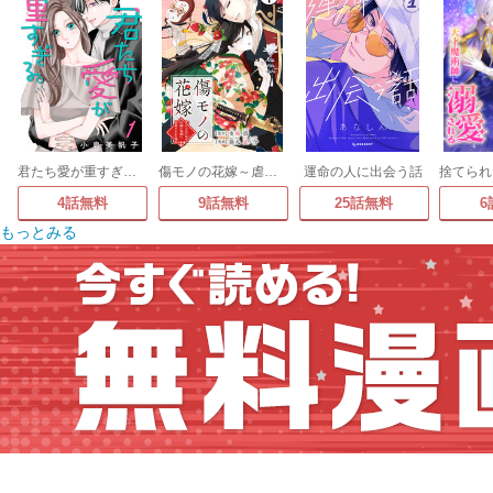
君たち愛が重すぎる。(話売り)
傷モノの花嫁～虐げられた私が、皇國の鬼神に見初められた理由～ 分冊版
運命の人に出会う話
4話無料
9話無料
25話無料
6
もっとみる