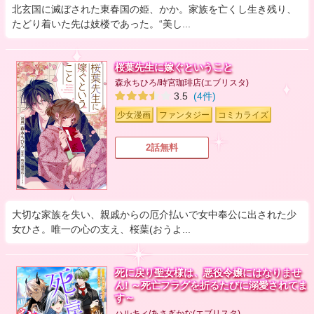
北玄国に滅ぼされた東春国の姫、かか。家族を亡くし生き残り、
たどり着いた先は妓楼であった。“美し...
桜葉先生に嫁ぐということ
森永ちひろ/時宮珈琲店(エブリスタ)
3.5
(4件)
少女漫画
ファンタジー
コミカライズ
2話無料
大切な家族を失い、親戚からの厄介払いで女中奉公に出された少
女ひさ。唯一の心の支え、桜葉(おうよ...
死に戻り聖女様は、悪役令嬢にはなりませ
ん! ～死亡フラグを折るたびに溺愛されてま
す～
ハルキィ/あさぎかな(エブリスタ)