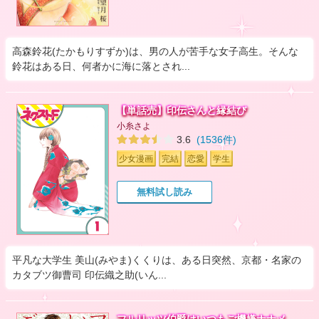
高森鈴花(たかもりすずか)は、男の人が苦手な女子高生。そんな
鈴花はある日、何者かに海に落とされ...
【単話売】印伝さんと縁結び
小糸さよ
3.6
(1536件)
少女漫画
完結
恋愛
学生
無料試し読み
平凡な大学生 美山(みやま)くくりは、ある日突然、京都・名家の
カタブツ御曹司 印伝織之助(いん...