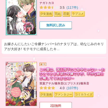
ナガトカヨ
3.5
(117件)
少女漫画
完結
恋愛
ラブコメ
無料試し読み
お嫁さんにしたいご令嬢ナンバー1のナタリアは、幼なじみのキリ
アが大好き! モテモテに成長したキ...
この愛は、国王陛下のご命令じゃない ～お
ひとりさま希望の令嬢ですが、不仲な騎士
が離してくれません!～
双葉アヤカ/秦朱音(エブリスタ)/秦朱音
4.0
(107件)
少女漫画
ファンタジー
コミカライズ
2話無料