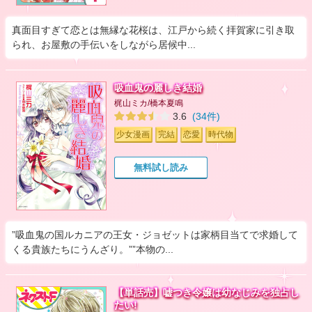
真面目すぎて恋とは無縁な花桜は、江戸から続く拝賀家に引き取
られ、お屋敷の手伝いをしながら居候中...
吸血鬼の麗しき結婚
梶山ミカ/橋本夏鳴
3.6
(34件)
少女漫画
完結
恋愛
時代物
無料試し読み
”吸血鬼の国ルカニアの王女・ジョゼットは家柄目当てで求婚して
くる貴族たちにうんざり。””本物の...
【単話売】嘘つき令嬢は幼なじみを独占し
たい!