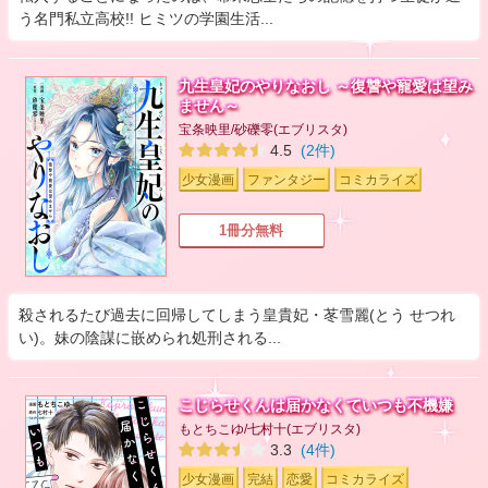
う名門私立高校!! ヒミツの学園生活...
九生皇妃のやりなおし ～復讐や寵愛は望み
ません～
宝条映里/砂礫零(エブリスタ)
4.5
(2件)
少女漫画
ファンタジー
コミカライズ
1冊分無料
殺されるたび過去に回帰してしまう皇貴妃・苳雪麗(とう せつれ
い)。妹の陰謀に嵌められ処刑される...
こじらせくんは届かなくていつも不機嫌
もとちこゆ/七村十(エブリスタ)
3.3
(4件)
少女漫画
完結
恋愛
コミカライズ