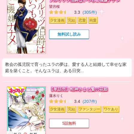
フルリッツ伯爵はいつもご機嫌ナナメ
望月桜
3.3
(305件)
少女漫画
完結
恋愛
純愛
無料試し読み
教会の孤児院で育ったユラの夢は、愛する人と結婚して幸せな家
庭を築くこと。そんなユラは、ある日突...
【単話売】蛇神さまと贄の花姫
蓮水りく
3.4
(207件)
少女漫画
完結
ファンタジー
ワケあり
5話無料