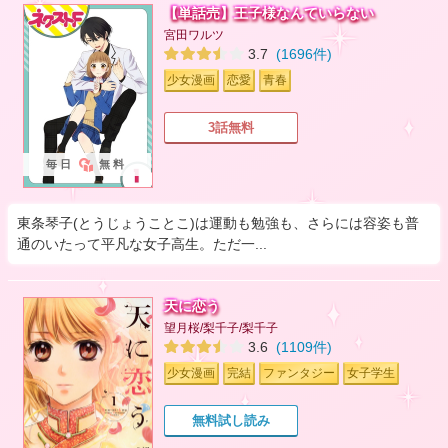
【単話売】王子様なんていらない
宮田ワルツ
3.7
(1696件)
少女漫画
恋愛
青春
3話無料
毎日
無料
東条琴子(とうじょうことこ)は運動も勉強も、さらには容姿も普
通のいたって平凡な女子高生。ただ一...
天に恋う
望月桜/梨千子/梨千子
3.6
(1109件)
少女漫画
完結
ファンタジー
女子学生
無料試し読み