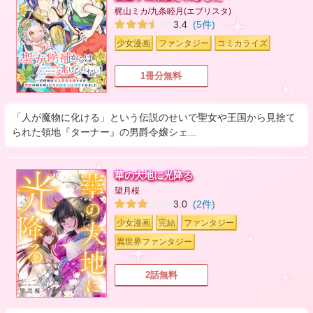
梶山ミカ/九条睦月(エブリスタ)
3.4
(5件)
少女漫画
ファンタジー
コミカライズ
1冊分無料
「人が魔物に化ける」という伝説のせいで聖女や王国から見捨て
られた領地『ターナー』の男爵令嬢シェ...
華の大地に光降る
望月桜
3.0
(2件)
少女漫画
完結
ファンタジー
異世界ファンタジー
2話無料