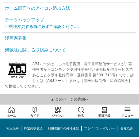
ホーム画面へのアイコン追加方法
データバックアップ
※機種変更する前に必ずご確認ください。
漫画家募集
海賊版に関する取組みについて
ABJマークは、この電子書店・電子書籍配信サービスが、著
作権者からコンテンツ使用許諾を得た正規版配信サービスで
あることを示す登録商標（登録番号 第6091713号）です。詳
しくは［ABJマーク］または［電子出版制作・流通協議会］
で検索してください。
▲ このページの先頭へ
ホーム
ガイド
ジャンル
検索
曜日連載
メニュー
利用規約
特定商取引法
利用者情報の外部送信
プライバシーポリシー
会社概要
めちゃコミック©MechaComic, Inc.