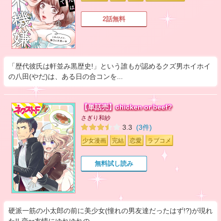
2話無料
「歴代彼氏は軒並み黒歴史!」という誰もが認めるクズ男ホイホイ
の八田(やだ)は、ある日の合コンを...
【単話売】chicken or beef?
さぎり和紗
3.3
(3件)
少女漫画
完結
恋愛
ラブコメ
無料試し読み
硬派一筋の小太郎の前に美少女(憧れの男友達だったはず!?)が現れ
た!! 恋or友情にゆれゆれの...