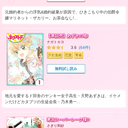
元婚約者からの浮気&婚約破棄が原因で、ひきこもり中の伯爵令
嬢マリネット・ザカリー。お茶会なし!...
【単話売】あずきの地!
ナガトカヨ
3.6
(64件)
少女漫画
恋愛
青春
無料試し読み
地元を愛するド田舎のヤンキー女子高生・天野あずきは、イケメ
ンだけどカタブツの生徒会長・乃木勇一...
東京スーパーシーク様!!
さぎり和紗