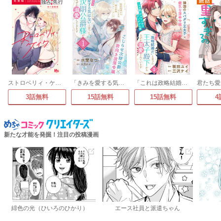
ストロベリィ・ケイク 別マ連載版
「きみを愛する気はない」と言った次期公爵様がなぜか溺愛してきます(単話版)
「これは政略結婚だ」と言った王太子殿下からなぜか溺愛されています(単話版)
3話無料
15話無料
15話無料
4
新たな才能を発掘！注目の投稿漫画
緋色の光（ひいろのひかり）
エース社員と派遣ちゃん