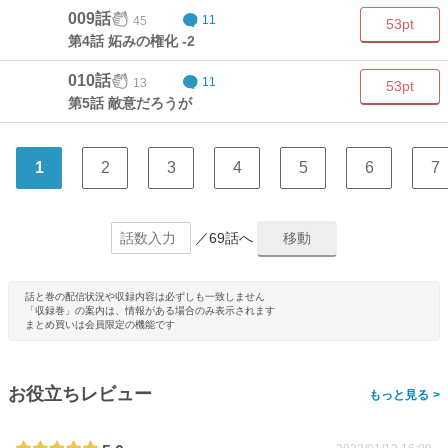
009話
45
11
53pt
第4話 妬みの権化 -2
010話
13
11
53pt
第5話 敵意だろうが
1
2
3
4
5
6
7
／69話へ
話と巻の配信状況や収録内容は必ずしも一致しません
「収録巻」の案内は、情報がある場合のみ表示されます
まとめ買いは会員限定の機能です
お役立ちレビュー
>