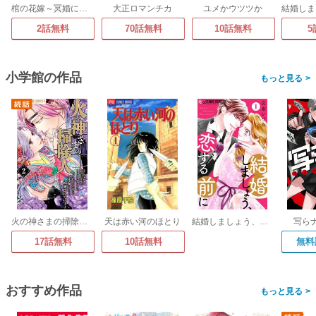
棺の花嫁～冥婚により、二人は遠からず愛を知る
大正ロマンチカ
ユメかウツツか
2話無料
70話無料
10話無料
5
小学館の作品
>
火の神さまの掃除人ですが、いつの間にか花嫁として溺愛されています【単話】
天は赤い河のほとり
結婚しましょう、恋する前に【マイクロ】
写ら
17話無料
10話無料
無料
おすすめ作品
>