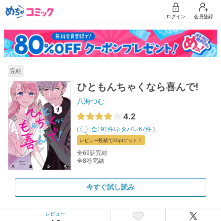
ログイン
会員登録
完結
ひともんちゃくなら喜んで!
八海つむ
4.2
(
全191件
/
ネタバレ67件
)
レビュー
投稿で20pt
ゲット！
全69話完結
全8巻完結
今すぐ試し読み
レビュー