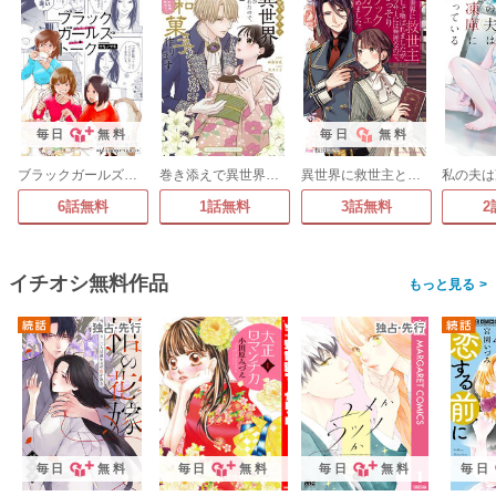
毎日
無料
毎日
無料
ブラックガールズトーク ～女が語るムカつく奴ら～【単話】
巻き添えで異世界に喚び出されたので、世界観無視して和菓子作ります
異世界に救世主として喚ばれましたが、アラサーには無理なので、ひっそりブックカフェ始めました。【タテ読み】
6話無料
1話無料
3話無料
2
イチオシ無料作品
>
毎日
無料
毎日
無料
毎日
無料
毎日