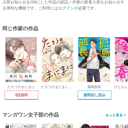
入荷お知らせをONにした作品の続話／作家の新着入荷をお知らせす
る便利な機能です。ご利用には
ログイン
が必要です。
同じ作家の作品
毎日
無料
たろうのまにまに
たろうのまにまに【単話】
孤島部長
4話無料
無料試し読み
マンガワン女子部の作品
>