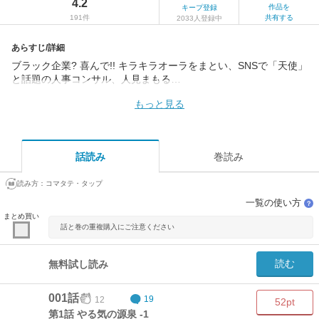
4.2
作品を
キープ登録
191件
共有する
2033人登録中
あらすじ/詳細
ブラック企業? 喜んで!! キラキラオーラをまとい、SNSで「天使」
と話題の人事コンサル、人見まもる…
もっと見る
話読み
巻読み
読み方：
コマタテ・タップ
一覧の使い方
？
まとめ買い
話と巻の重複購入にご注意ください
読む
無料試し読み
001話
12
19
52pt
第1話 やる気の源泉 -1