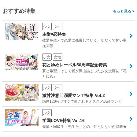
おすすめ特集
>
少女
女性
主従×恋特集
敬愛を越えて恋愛に発展していく、切なくて甘い主
従関係…
少女
女性
花とゆめレーベル50周年記念特集
夢と希望、そして愛が沢山詰まった少女漫画誌『花
とゆめ』
少女
女性
激甘注意♡溺愛マンガ特集 Vol.2
糖度120%♡甘くて癒されるオススメ恋愛マンガ
少女
学園LOVE特集 Vol.16
先輩・同級生・先生たちとの、甘く切ない恋満載★