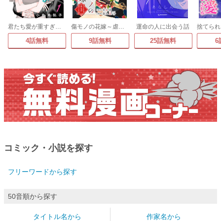
君たち愛が重すぎる。(話売り)
傷モノの花嫁～虐げられた私が、皇國の鬼神に見初められた理由～ 分冊版
運命の人に出会う話
4話無料
9話無料
25話無料
6
コミック・小説を探す
フリーワードから探す
50音順から探す
タイトル名から
作家名から