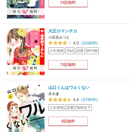
34話無料
毎日
無料
大正ロマンチカ
小田原みづえ
4.0
(1046件)
少女漫画
完結
恋愛
時代物
70話無料
毎日
無料
山口くんはワルくない
斉木優
4.6
(3785件)
少女漫画
恋愛
地味女子
8話無料