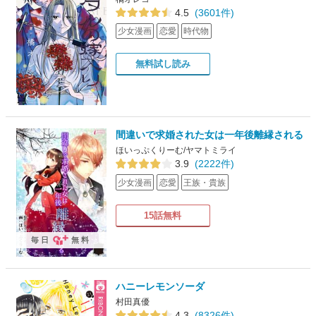
4.5
(3601件)
少女漫画
恋愛
時代物
無料試し読み
間違いで求婚された女は一年後離縁される
ほいっぷくりーむ/ヤマトミライ
3.9
(2222件)
少女漫画
恋愛
王族・貴族
15話無料
毎日
無料
ハニーレモンソーダ
村田真優
4.3
(8326件)