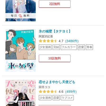
2話無料
毎日
無料
氷の城壁【タテヨミ】
阿賀沢紅茶
4.7
(3486件)
少女漫画
完結
フルカラー
恋愛
青春
10話無料
恋せよまやかし天使ども
卯月ココ
4.6
(499件)
少女漫画
恋愛
ラブコメ