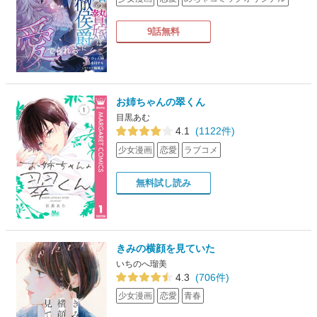
9話無料
お姉ちゃんの翠くん
目黒あむ
4.1
(1122件)
少女漫画
恋愛
ラブコメ
無料試し読み
きみの横顔を見ていた
いちのへ瑠美
4.3
(706件)
少女漫画
恋愛
青春