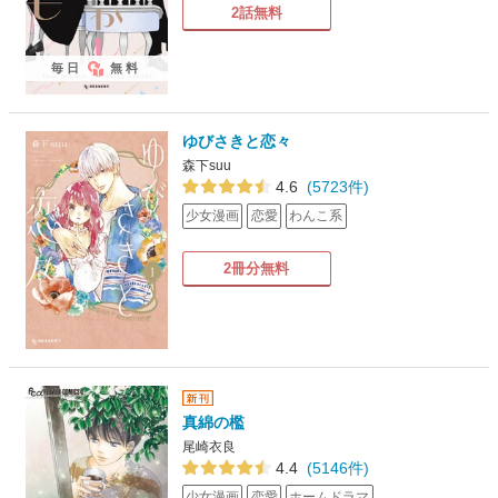
2話無料
毎日
無料
ゆびさきと恋々
森下suu
4.6
(5723件)
少女漫画
恋愛
わんこ系
2冊分無料
真綿の檻
尾崎衣良
4.4
(5146件)
少女漫画
恋愛
ホームドラマ