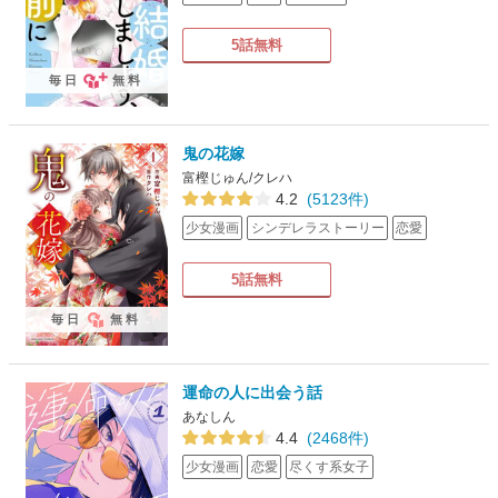
5話無料
毎日
無料
鬼の花嫁
富樫じゅん/クレハ
4.2
(5123件)
少女漫画
シンデレラストーリー
恋愛
5話無料
毎日
無料
運命の人に出会う話
あなしん
4.4
(2468件)
少女漫画
恋愛
尽くす系女子