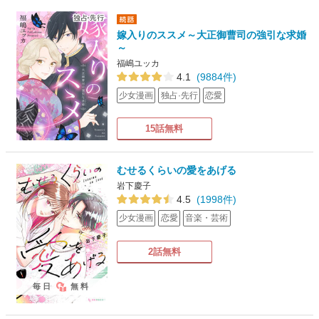
嫁入りのススメ～大正御曹司の強引な求婚
～
福嶋ユッカ
4.1
(9884件)
少女漫画
独占·先行
恋愛
15話無料
むせるくらいの愛をあげる
岩下慶子
4.5
(1998件)
少女漫画
恋愛
音楽・芸術
2話無料
毎日
無料