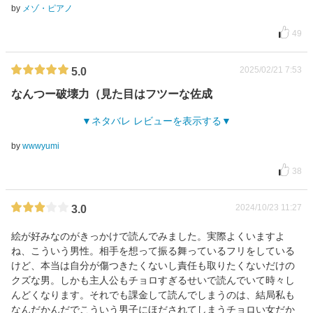
by
メゾ・ピアノ
49
2025/02/21 7:53
5.0
なんつー破壊力（見た目はフツーな佐成
ネタバレ レビューを表示する
by
wwwyumi
38
2024/10/23 11:27
3.0
絵が好みなのがきっかけで読んでみました。実際よくいますよ
ね、こういう男性。相手を想って振る舞っているフリをしている
けど、本当は自分が傷つきたくないし責任も取りたくないだけの
クズな男。しかも主人公もチョロすぎるせいで読んでいて時々し
んどくなります。それでも課金して読んでしまうのは、結局私も
なんだかんだでこういう男子にほだされてしまうチョロい女だか