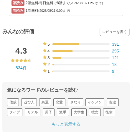
2話無料/毎日無料で8話まで
(2026/08/16 11:59まで)
1巻無料
(2026/08/21 0:00まで)
みんなの評価
レビューを書く
5
391
47%
4.3
4
295
35%
3
121
15%
2
18
834件
2%
1
9
1%
気になるワードのレビューを読む
佐成
遊び人
綺麗
恋愛
さなり
イケメン
友達
タイプ
リアル
男子
派手
大学生
彼女
後輩
本気
もっと表示する