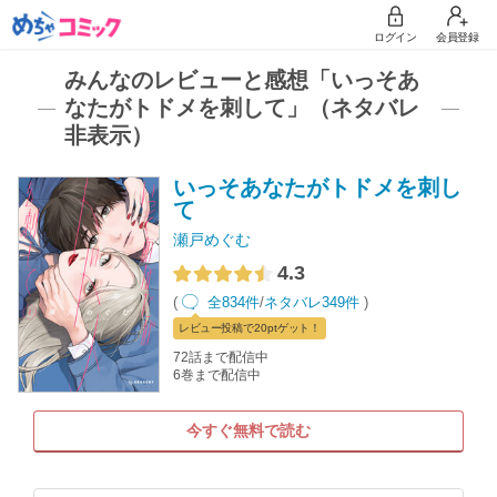
ログイン
会員登録
みんなのレビューと感想「いっそあ
なたがトドメを刺して」（ネタバレ
非表示）
いっそあなたがトドメを刺し
て
瀬戸めぐむ
4.3
(
全834件
/
ネタバレ349件
)
レビュー
投稿で20pt
ゲット！
72話まで配信中
6巻まで配信中
今すぐ無料で読む