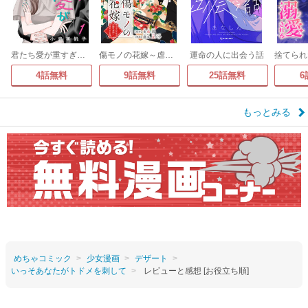
君たち愛が重すぎる。(話売り)
傷モノの花嫁～虐げられた私が、皇國の鬼神に見初められた理由～ 分冊版
運命の人に出会う話
4話無料
9話無料
25話無料
6
もっとみる
めちゃコミック
少女漫画
デザート
いっそあなたがトドメを刺して
レビューと感想 [お役立ち順]