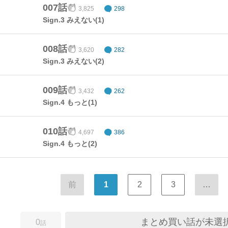
007話
3,825
298
Sign.3 みえない(1)
008話
3,620
282
Sign.3 みえない(2)
009話
3,432
262
Sign.4 もっと(1)
010話
4,697
386
Sign.4 もっと(2)
前
1
2
3
…
まとめ買い話が未選
0
話