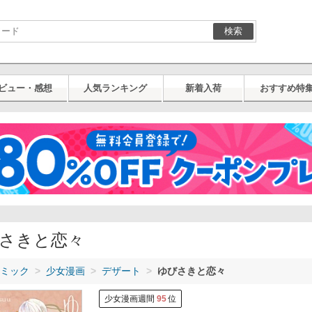
検索
ビュー・感想
人気ランキング
新着入荷
おすすめ特
さきと恋々
ミック
少女漫画
デザート
ゆびさきと恋々
少女漫画週間
95
位