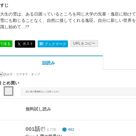
すじ
大生の雪は、ある日困っているところを同じ大学の先輩・逸臣に助けて
雪にも動じることなく、自然に接してくれる逸臣。自分に新しい世界を
識し始めて…!?
URLをコピー
ポスト
Eで送る
B!
ブックマーク
話読み
読み方：
コマタテ・タップ
まとめ買い
話と巻の重複購入にご注意ください
無料試し読み
001話
4,726
482