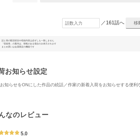
／161話へ
話と巻の配信状況や収録内容は必ずしも一致しません
「収録巻」の案内は、情報がある場合のみ表示されます
まとめ買いは会員限定の機能です
荷お知らせ設定
お知らせをONにした作品の続話／作家の新着入荷をお知らせする便利
んなのレビュー
5.0