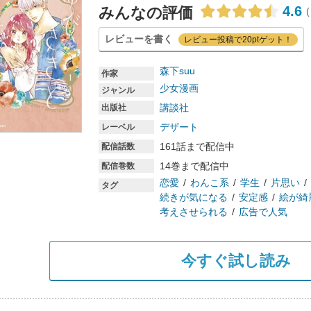
4.6
みんなの評価
(
レビューを書く
レビュー投稿で20ptゲット！
森下suu
作家
少女漫画
ジャンル
講談社
出版社
デザート
レーベル
161話まで配信中
配信話数
14巻まで配信中
配信巻数
恋愛
わんこ系
学生
片思い
タグ
続きが気になる
安定感
絵が綺
考えさせられる
広告で人気
今すぐ試し読み