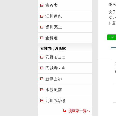
あら
古谷実
女子
江川達也
ない
に意
皆川亮二
LIN
倉科遼
女性向け漫画家
安野モヨコ
円城寺マキ
新條まゆ
水波風南
北川みゆき
漫画家一覧へ