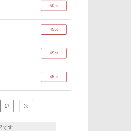
50pt
45pt
45pt
45pt
17
次
択です