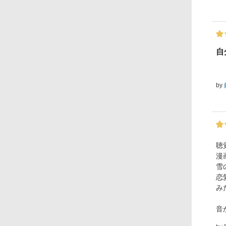
自
by
聴
漫
雪
恋
み
音