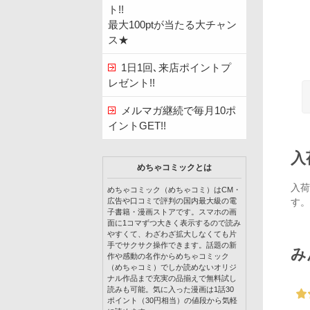
ト!!
最大100ptが当たる大チャン
ス★
1日1回､来店ポイントプ
レゼント!!
メルマガ継続で毎月10ポ
イントGET!!
入
めちゃコミックとは
入荷
めちゃコミック（めちゃコミ）はCM・
す。
広告や口コミで評判の国内最大級の電
子書籍・漫画ストアです。スマホの画
面に1コマずつ大きく表示するので読み
やすくて、わざわざ拡大しなくても片
手でサクサク操作できます。話題の新
み
作や感動の名作からめちゃコミック
（めちゃコミ）でしか読めないオリジ
ナル作品まで充実の品揃えで無料試し
読みも可能。気に入った漫画は1話30
ポイント（30円相当）の値段から気軽