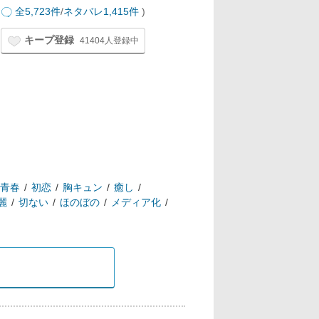
全5,723件
/
ネタバレ1,415件
)
キープ登録
41404人登録中
青春
初恋
胸キュン
癒し
麗
切ない
ほのぼの
メディア化