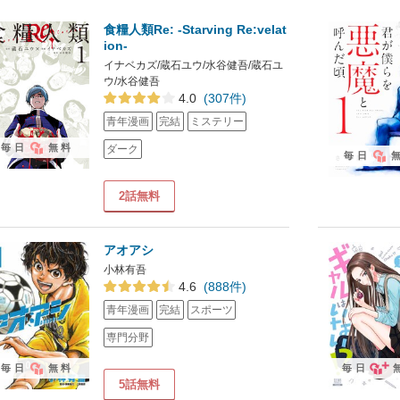
食糧人類Re: -Starving Re:velat
ion-
イナベカズ/蔵石ユウ/水谷健吾/蔵石ユ
ウ/水谷健吾
4.0
(307件)
青年漫画
完結
ミステリー
毎日
無料
ダーク
毎日
2話無料
アオアシ
小林有吾
4.6
(888件)
青年漫画
完結
スポーツ
専門分野
毎日
無料
毎日
5話無料