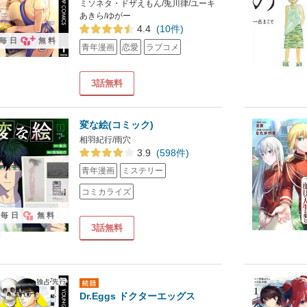
ミソネタ・ドザえもん/兎川律/ユーキ
あきら/ゆがー
4.4
(10件)
毎日
無料
青年漫画
恋愛
ラブコメ
3話無料
変な絵(コミック)
相羽紀行/雨穴
3.9
(598件)
青年漫画
ミステリー
コミカライズ
毎日
無料
3話無料
Dr.Eggs ドクターエッグス