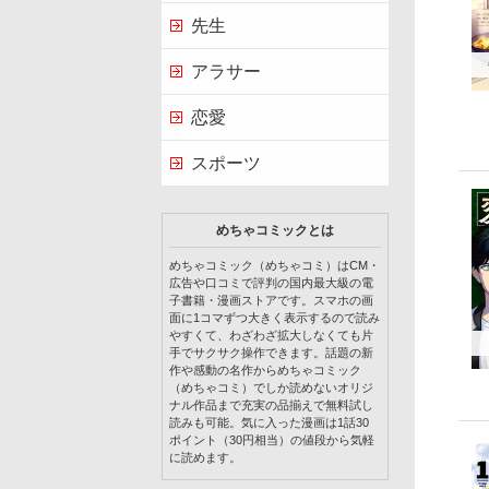
先生
アラサー
恋愛
スポーツ
めちゃコミックとは
めちゃコミック（めちゃコミ）はCM・
広告や口コミで評判の国内最大級の電
子書籍・漫画ストアです。スマホの画
面に1コマずつ大きく表示するので読み
やすくて、わざわざ拡大しなくても片
手でサクサク操作できます。話題の新
作や感動の名作からめちゃコミック
（めちゃコミ）でしか読めないオリジ
ナル作品まで充実の品揃えで無料試し
読みも可能。気に入った漫画は1話30
ポイント（30円相当）の値段から気軽
に読めます。