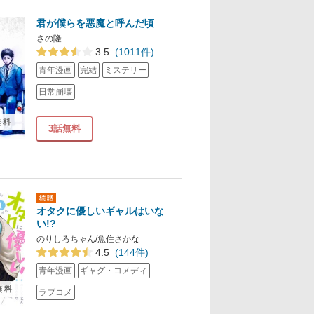
君が僕らを悪魔と呼んだ頃
さの隆
3.5
(1011件)
青年漫画
完結
ミステリー
日常崩壊
無料
3話無料
オタクに優しいギャルはいな
い!?
のりしろちゃん/魚住さかな
4.5
(144件)
青年漫画
ギャグ・コメディ
無料
ラブコメ