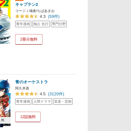
キャプテン2
コージィ城倉/ちばあきお
4.3
(59件)
青年漫画
独占·先行
専門分野
2冊分無料
青のオーケストラ
阿久井真
4.5
(3120件)
青年漫画
人間ドラマ
音楽・芸術
12話無料
無料