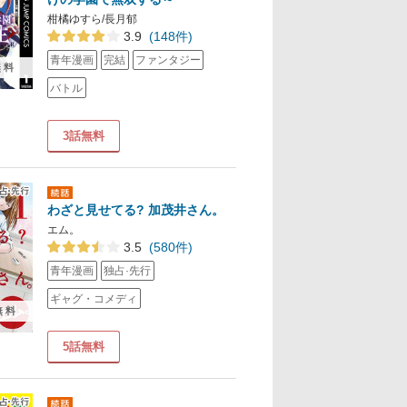
柑橘ゆすら/長月郁
3.9
(148件)
青年漫画
完結
ファンタジー
無料
バトル
3話無料
わざと見せてる? 加茂井さん。
エム。
3.5
(580件)
青年漫画
独占·先行
ギャグ・コメディ
無料
5話無料