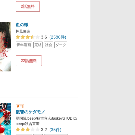
2話無料
血の轍
押見修造
3.6
(2586件)
青年漫画
完結
社会
ダーク
22話無料
復讐のケダモノ
粟国翼/peep/秋吉宣宏/taskeySTUDIO/
peep/秋吉宣宏
3.2
(35件)