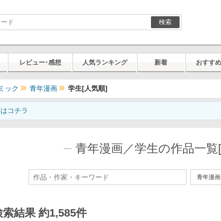
検索
レビュー･感想
人気ランキング
新着
おすす
ミック
青年漫画
学生[人気順]
画はコチラ
青年漫画／学生の作品一覧[
索結果 約1,585件