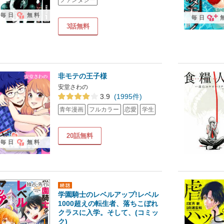
毎日
無料
毎日
3話無料
非モテの王子様
安堂さわの
3.9
(1995件)
青年漫画
フルカラー
恋愛
学生
20話無料
毎日
無料
学園騎士のレベルアップ!レベル
1000超えの転生者、落ちこぼれ
クラスに入学。そして、(コミッ
ク)