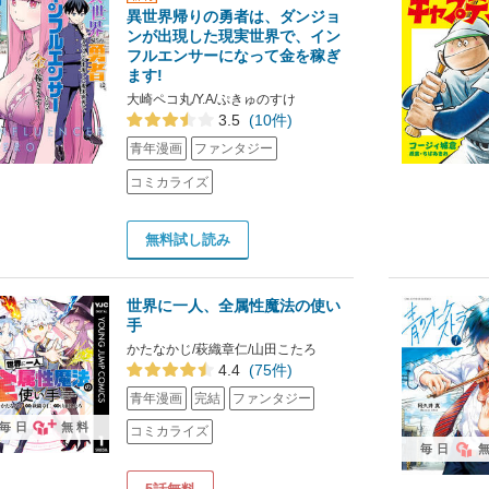
異世界帰りの勇者は、ダンジョ
ンが出現した現実世界で、イン
フルエンサーになって金を稼ぎ
ます!
大崎ペコ丸/Y.A/ぷきゅのすけ
3.5
(10件)
青年漫画
ファンタジー
コミカライズ
無料試し読み
世界に一人、全属性魔法の使い
手
かたなかじ/萩織章仁/山田こたろ
4.4
(75件)
青年漫画
完結
ファンタジー
毎日
無料
コミカライズ
毎日