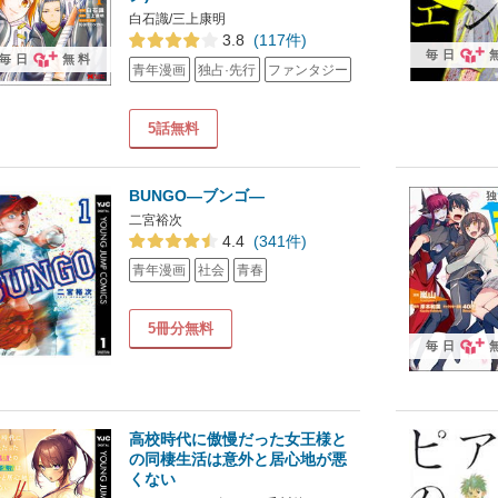
白石識/三上康明
3.8
(117件)
毎日
毎日
無料
青年漫画
独占·先行
ファンタジー
5話無料
BUNGO―ブンゴ―
二宮裕次
4.4
(341件)
青年漫画
社会
青春
5冊分無料
毎日
高校時代に傲慢だった女王様と
の同棲生活は意外と居心地が悪
くない