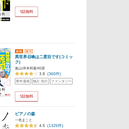
5話無料
無料
異世界召喚は二度目です(コミッ
ク)
嵐山/岸本和葉/40原
3.8
(360件)
青年漫画
独占·先行
ファンタジー
無料
5話無料
ピアノの森
一色まこと
4.5
(1326件)