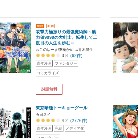
攻撃力極振りの最強魔術師～筋
力値9999の大剣士、転生して二
度目の人生を歩む～
ねこのゆーま/友橋かめつ/青木健生
3.8
(62件)
青年漫画
ファンタジー
コミカライズ
24話無料
東京喰種トーキョーグール
石田スイ
4.2
(2776件)
青年漫画
完結
メディア化
ファンタジー