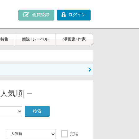
会員登録
ログイン
め特集
雑誌･レーベル
漫画家･作家
人気順]
検索
完結