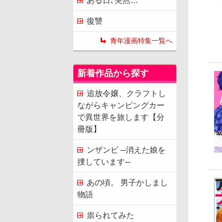
ある日､突然…
復讐
青年漫画特集一覧へ
新着作品から探す
追放令嬢、クラフトし
ながらキャンピングカー
で異世界を旅します【分
冊版】
ンザンビ ─消えた娘を
捜しています─
あの頃。 男子かしまし
物語
祟られてみた