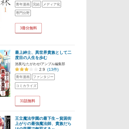
青年漫画
完結
メディア化
専門分野
3冊分無料
最上紳士、異世界貴族として二
度目の人生を歩む
洸夜/なたがわせ/アンブル編集部
2.9
(13件)
青年漫画
ファンタジー
コミカライズ
31話無料
王立魔法学園の最下生～貧困街
上がりの最強魔法師、貴族だら
けの学園で無双する～