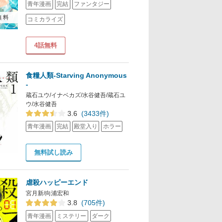
青年漫画
完結
ファンタジー
無料
コミカライズ
4話無料
食糧人類-Starving Anonymous
-
蔵石ユウ/イナベカズ/水谷健吾/蔵石ユ
ウ/水谷健吾
3.6
(3433件)
青年漫画
完結
殿堂入り
ホラー
無料試し読み
虐殺ハッピーエンド
宮月新/向浦宏和
3.8
(705件)
青年漫画
ミステリー
ダーク