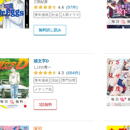
三田紀房
4.4
(97件)
青年漫画
社会
人間ドラマ
毎日
無料試し読み
頭文字D
しげの秀一
4.3
(684件)
青年漫画
完結
専門分野
メディア化
毎日
毎日
無料
3話無料