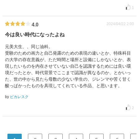
1
2024/04/22 2:00
4.0
今は良い時代になったよね
元美大生、、同じ油科。
受験のための画力と自己発露のための表現の違いとか、特殊科目
の大学の存在意義が、ただ時間と場所と設備にしかないとか、表
現したいものを内在させていない自己を認識するためには良い環
境だったとか、時代背景でここまで認識が異なるのか、とかいっ
た、世の中から見たら母数の少ない学生の、ジレンマや苦く甘く
酸っぱかったものを具現してくれている作品、と思います。
by
ピカレスク
2