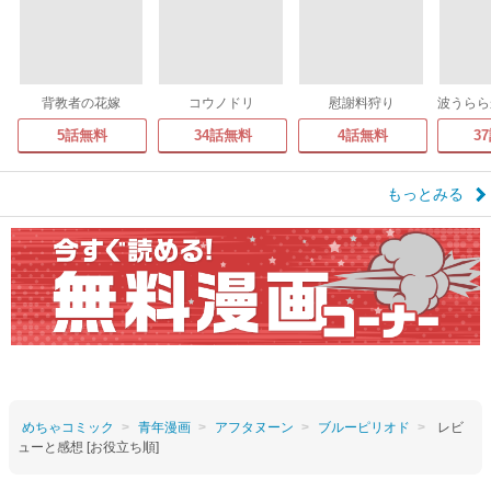
背教者の花嫁
コウノドリ
慰謝料狩り
5話無料
34話無料
4話無料
3
もっとみる
めちゃコミック
青年漫画
アフタヌーン
ブルーピリオド
レビ
ューと感想 [お役立ち順]