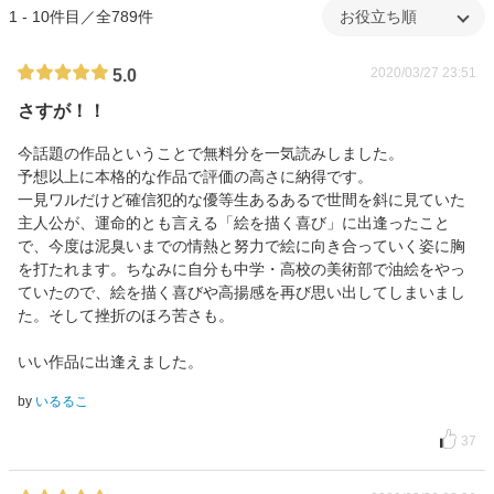
1 - 10件目／全789件
2020/03/27 23:51
5.0
さすが！！
今話題の作品ということで無料分を一気読みしました。
予想以上に本格的な作品で評価の高さに納得です。
一見ワルだけど確信犯的な優等生あるあるで世間を斜に見ていた
主人公が、運命的とも言える「絵を描く喜び」に出逢ったこと
で、今度は泥臭いまでの情熱と努力で絵に向き合っていく姿に胸
を打たれます。ちなみに自分も中学・高校の美術部で油絵をやっ
ていたので、絵を描く喜びや高揚感を再び思い出してしまいまし
た。そして挫折のほろ苦さも。
いい作品に出逢えました。
by
いるるこ
37