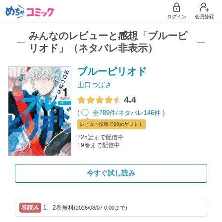
ログイン
会員登録
みんなのレビューと感想「ブルーピ
リオド」（ネタバレ非表示）
ブルーピリオド
山口つばさ
4.4
(
全789件
/
ネタバレ146件
)
レビュー
投稿で20pt
ゲット！
225話まで配信中
19巻まで配信中
今すぐ試し読み
1、2巻無料
(2026/08/07 0:00まで)