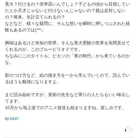
美大？行けるの？倍率高いんでしょ？子どもの頃から目指してい
たとか天才じゃないと行けないんじゃないの？親は反対しない
の？将来、生計立てられるの？
などなど、様々な疑問に、そんな想いを瞬時に押しつぶされた経
験もあるのでは(^^;;
興味はあるけど未知の世界。そんな美大受験の世界を垣間見せて
くれるのが、このブルーピリオドです。
ちなみにこのタイトル、ピカソの「青の時代」から来ているのか
な。
影のつけ方など、絵の描き方を一から学んでいくので、読んでい
るほうも勉強になりますよ。
まだ読み始めですが、美術の先生など周りの人たちもいい味出し
てます。
10月から地上波でのアニメ放送も始まりますね。楽しみです。
by
tata4
3