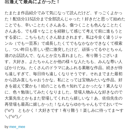
出逢えて最高によかった！
たまたま作品紹介でみて気になって読んだけど、すっごくよかっ
た！配信分115話分まで全部読んじゃった！好きだと思って始めた
ことでも、辛いことたくさんある。傷つくことも色んなことたく
さんある。でも様々なことを経験して感じて考えて前に進もうと
する姿に、こちらもたくさん励まされます。私は今全く違うジャ
ンル（でも一芸系）で成長したくてでもなかなかできなくて模索
し、つい昨日も苦しい壁に激突したけど、頑張ってるやとちゃん
達のお話読んで、なんとか立ち直れました。有り難うございま
す。大好き。よたちゃんとか他の様々な人たちも、みんな尊い人
ばかりだね。たくさんのドラマにあふれる素敵な作品。続きが待
ち遠しすぎて、毎日待ち遠しくなりそうです。それまでまた最初
から読み直しちゃおうかな。私にとっては宝物みたいな作品。好
きを超えて愛かも！絵のことも色々知れてよかったな！素人なり
に、色々勉強してみたくなりました。登場人物みんな好きなので
大葉先生とかもまた登場してくれたら嬉しいな！あ、佐伯先生の
再登場も最高に嬉しかった！なんならゆかちゃんもでておいで〜
(^o^) ともかく！大好きです！有り難う！楽しみに待ってま〜す
＼(^o^)／
by
mee_mee