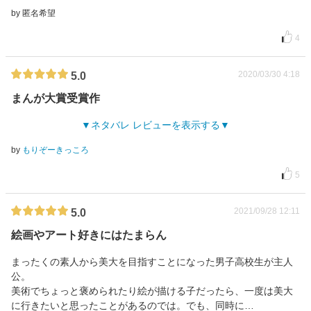
by 匿名希望
4
2020/03/30 4:18
5.0
まんが大賞受賞作
ネタバレ レビューを表示する
by
もりぞーきっころ
5
2021/09/28 12:11
5.0
絵画やアート好きにはたまらん
まったくの素人から美大を目指すことになった男子高校生が主人
公。
美術でちょっと褒められたり絵が描ける子だったら、一度は美大
に行きたいと思ったことがあるのでは。でも、同時に…