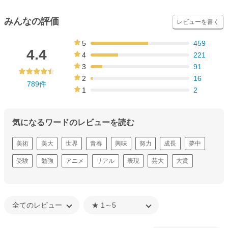
みんなの評価
レビューを書く
5
459
58%
4.4
4
221
28%
3
91
12%
2
16
789件
2%
1
2
0%
気になるワードのレビューを読む
美術
美大
世界
青春
興味
努力
成長
夢中
受験
勉強
アニメ
リアル
表現
芸大
大賞