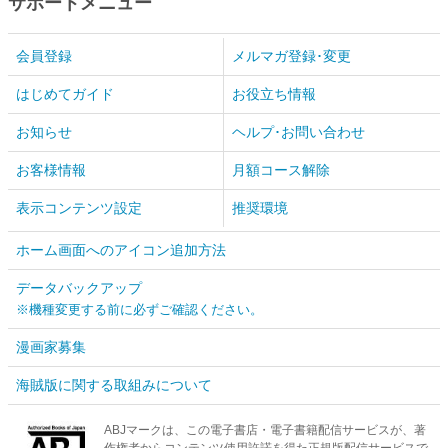
サポートメニュー
会員登録
メルマガ登録･変更
はじめてガイド
お役立ち情報
お知らせ
ヘルプ･お問い合わせ
お客様情報
月額コース解除
表示コンテンツ設定
推奨環境
ホーム画面へのアイコン追加方法
データバックアップ
※機種変更する前に必ずご確認ください。
漫画家募集
海賊版に関する取組みについて
ABJマークは、この電子書店・電子書籍配信サービスが、著
作権者からコンテンツ使用許諾を得た正規版配信サービスで