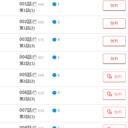
001話
494
1
無料
第1話(1)
002話
500
2
無料
第1話(2)
003話
575
4
無料
第1話(3)
004話
607
1
無料
第2話(1)
005話
689
6
無料
第2話(2)
006話
610
3
無料
第2話(3)
007話
633
4
無料
第3話(1)
008話