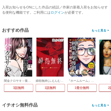
入荷お知らせをONにした作品の続話／作家の新着入荷をお知らせす
る便利な機能です。ご利用には
ログイン
が必要です。
おすすめ作品
>
闇金クロサキ～復讐は計画的に～
婦怨無終(ふえんむしゅう)
『ホームルーム』新刊配信記念!刺激・衝撃・惨劇マンガ試し読みパック
3話無料
1話無料
1冊分無料
2
イチオシ無料作品
>