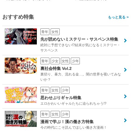
おすすめ特集
>
青年
女性
先が読めないミステリー・サスペンス特集
絶対に予想できない!?結末が気になるミステリー・
サスペンス
青年
少女
女性
少年
裏社会特集 Vol.2
裏切り、暴力、流れる金…。闇の世界を覗いてみな
いか？
青年
女性
少年
思わせぶりギャル特集
エロかわいいギャルたちに迫られちゃう!?
青年
女性
少年
漫画で学ぶ！漢の働き方特集
今の時代にこそ読んでほしい働き方漫画！