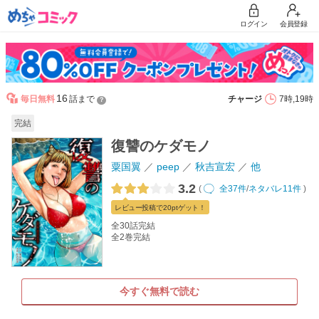
ログイン
会員登録
16
毎日無料
話まで
チャージ
7時,19時
？
完結
復讐のケダモノ
粟国翼
peep
秋吉宣宏
他
3.2
(
全37件
/
ネタバレ11件
)
レビュー
投稿で20pt
ゲット！
全30話完結
全2巻完結
今すぐ無料で読む