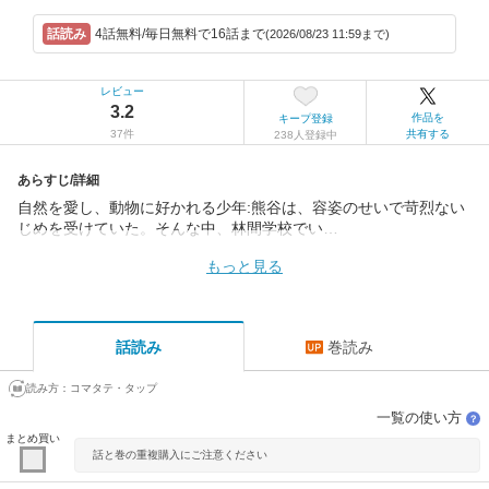
4話無料/毎日無料で16話まで
(2026/08/23 11:59まで)
レビュー
3.2
作品を
キープ登録
37件
共有する
238人登録中
あらすじ/詳細
自然を愛し、動物に好かれる少年:熊谷は、容姿のせいで苛烈ない
じめを受けていた。そんな中、林間学校でい…
もっと見る
話読み
巻読み
読み方：
コマタテ・タップ
一覧の使い方
？
まとめ買い
話と巻の重複購入にご注意ください