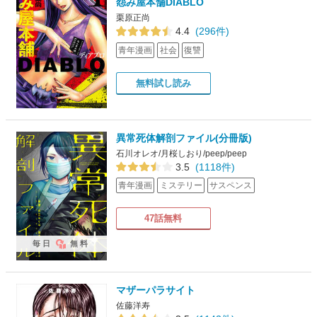
怨み屋本舗DIABLO
栗原正尚
4.4
(296件)
青年漫画
社会
復讐
無料試し読み
異常死体解剖ファイル(分冊版)
石川オレオ/月桜しおり/peep/peep
3.5
(1118件)
青年漫画
ミステリー
サスペンス
47話無料
毎日
無料
マザーパラサイト
佐藤洋寿