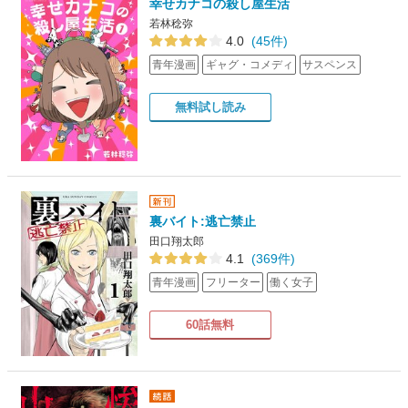
幸せカナコの殺し屋生活
若林稔弥
4.0
(45件)
青年漫画
ギャグ・コメディ
サスペンス
無料試し読み
裏バイト:逃亡禁止
田口翔太郎
4.1
(369件)
青年漫画
フリーター
働く女子
60話無料