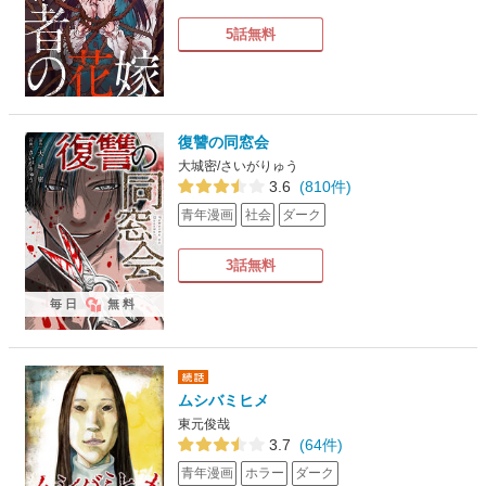
5話無料
復讐の同窓会
大城密/さいがりゅう
3.6
(810件)
青年漫画
社会
ダーク
3話無料
毎日
無料
ムシバミヒメ
東元俊哉
3.7
(64件)
青年漫画
ホラー
ダーク