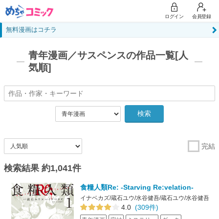
ログイン
会員登録
無料漫画はコチラ
青年漫画／サスペンスの作品一覧[人
気順]
検索
完結
検索結果 約1,041件
食糧人類Re: -Starving Re:velation-
イナベカズ/蔵石ユウ/水谷健吾/蔵石ユウ/水谷健吾
4.0
(309件)