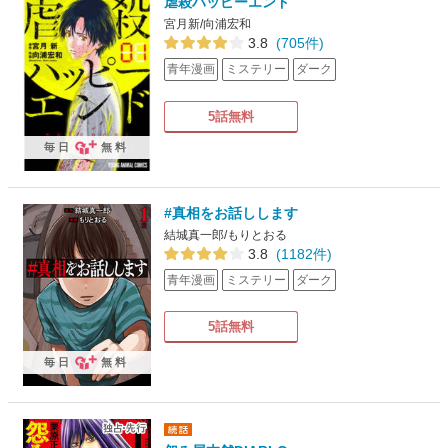
虐殺ハッピーエンド
宮月新/向浦宏和
3.8
(705件)
青年漫画
ミステリー
ダーク
5話無料
毎日
無料
#真相をお話しします
結城真一郎/もりとおる
3.8
(1182件)
青年漫画
ミステリー
ダーク
5話無料
毎日
無料