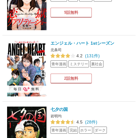
9話無料
エンジェル・ハート 1stシーズン
北条司
4.2
(131件)
青年漫画
ミステリー
裏社会
2話無料
毎日
無料
七夕の国
岩明均
4.5
(28件)
青年漫画
完結
ホラー
ダーク