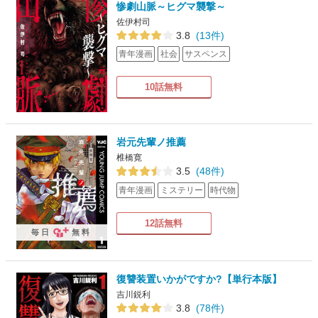
惨劇山脈～ヒグマ襲撃～
佐伊村司
3.8
(13件)
青年漫画
社会
サスペンス
10話無料
岩元先輩ノ推薦
椎橋寛
3.5
(48件)
青年漫画
ミステリー
時代物
12話無料
毎日
無料
復讐装置いかがですか?【単行本版】
吉川鋭利
3.8
(78件)