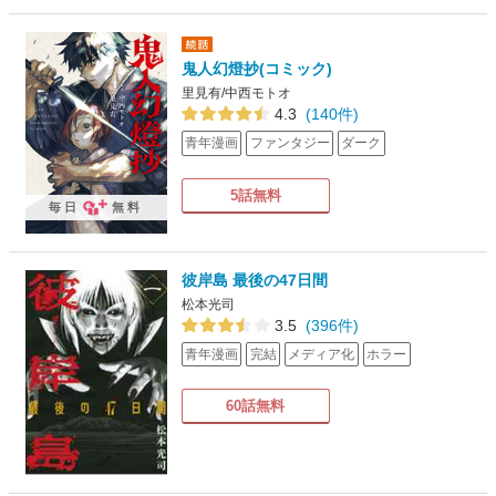
鬼人幻燈抄(コミック)
里見有/中西モトオ
4.3
(140件)
青年漫画
ファンタジー
ダーク
5話無料
毎日
無料
彼岸島 最後の47日間
松本光司
3.5
(396件)
青年漫画
完結
メディア化
ホラー
60話無料