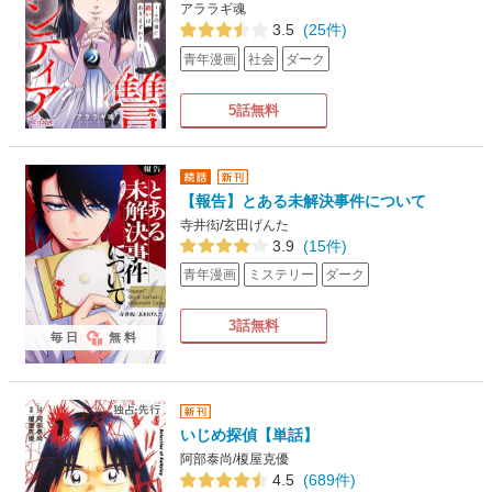
アララギ魂
3.5
(25件)
青年漫画
社会
ダーク
5話無料
【報告】とある未解決事件について
寺井衒/玄田げんた
3.9
(15件)
青年漫画
ミステリー
ダーク
3話無料
毎日
無料
いじめ探偵【単話】
阿部泰尚/榎屋克優
4.5
(689件)