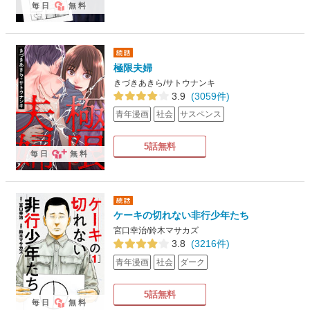
毎日
無料
極限夫婦
きづきあきら/サトウナンキ
3.9
(3059件)
青年漫画
社会
サスペンス
5話無料
毎日
無料
ケーキの切れない非行少年たち
宮口幸治/鈴木マサカズ
3.8
(3216件)
青年漫画
社会
ダーク
5話無料
毎日
無料