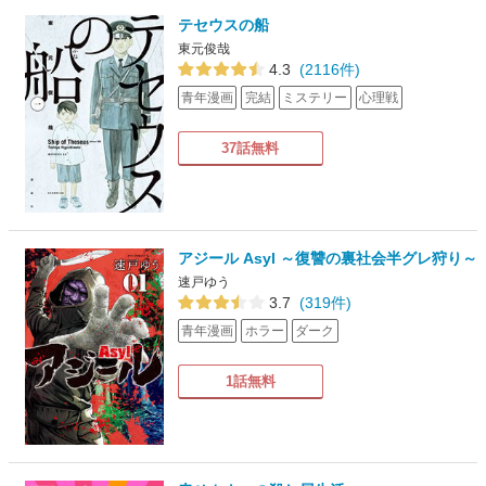
テセウスの船
東元俊哉
4.3
(2116件)
青年漫画
完結
ミステリー
心理戦
37話無料
アジール Asyl ～復讐の裏社会半グレ狩り～
速戸ゆう
3.7
(319件)
青年漫画
ホラー
ダーク
1話無料