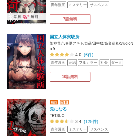
青年漫画
ミステリー
サスペンス
毎日
無料
7話無料
国立人体実験所
架神恭介/春夏アキト/ロ品/田中猛/高良乱丸/StudioN
o.9
4.0
(6件)
青年漫画
完結
フルカラー
社会
ダーク
10話無料
鬼になる
TETSUO
3.4
(128件)
青年漫画
ミステリー
サスペンス