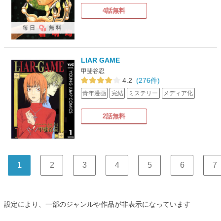
4話無料
毎日
無料
LIAR GAME
甲斐谷忍
4.2
(276件)
青年漫画
完結
ミステリー
メディア化
2話無料
1
2
3
4
5
6
7
設定により、一部のジャンルや作品が非表示になっています