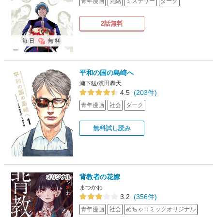
青年漫画
完結
ミステリー
ダーク
2話無料
毎日
無料
平和の国の島崎へ
瀬下猛/濱田轟天
4.5
(203件)
青年漫画
社会
ダーク
無料試し読み
背教者の花嫁
まつかわ
3.2
(356件)
青年漫画
社会
めちゃコミックオリジナル