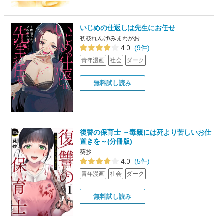
いじめの仕返しは先生にお任せ
初枝れんげ/みまわがお
4.0
(9件)
青年漫画
社会
ダーク
無料試し読み
復讐の保育士 ～毒親には死より苦しいお仕
置きを～(分冊版)
葵抄
4.0
(5件)
青年漫画
社会
ダーク
無料試し読み