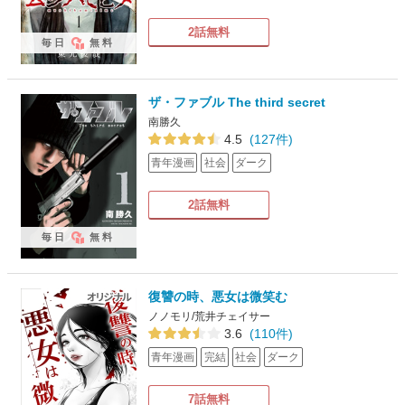
2話無料
毎日
無料
ザ・ファブル The third secret
南勝久
4.5
(127件)
青年漫画
社会
ダーク
2話無料
毎日
無料
復讐の時、悪女は微笑む
ノノモリ/荒井チェイサー
3.6
(110件)
青年漫画
完結
社会
ダーク
7話無料