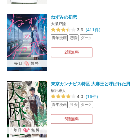
ねずみの初恋
大瀬戸陸
3.6
(411件)
青年漫画
恋愛
ダーク
2話無料
毎日
無料
東京カンナビス特区 大麻王と呼ばれた男
稲井雄人
4.0
(16件)
青年漫画
社会
ダーク
5話無料
毎日
無料