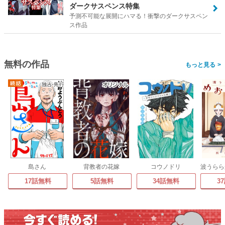
ダークサスペンス特集
予測不可能な展開にハマる！衝撃のダークサスペン
ス作品
無料の作品
>
島さん
背教者の花嫁
コウノドリ
17話無料
5話無料
34話無料
3