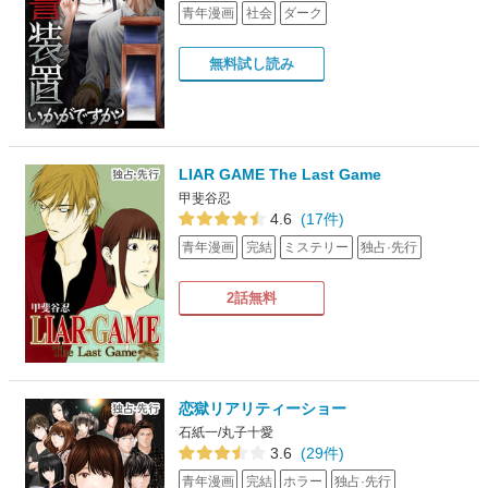
青年漫画
社会
ダーク
無料試し読み
LIAR GAME The Last Game
甲斐谷忍
4.6
(17件)
青年漫画
完結
ミステリー
独占·先行
2話無料
恋獄リアリティーショー
石紙一/丸子十愛
3.6
(29件)
青年漫画
完結
ホラー
独占·先行