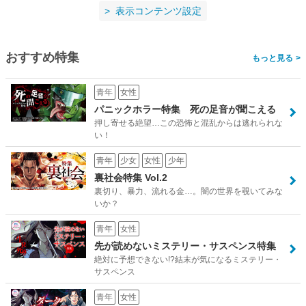
表示コンテンツ設定
おすすめ特集
>
青年
女性
パニックホラー特集 死の足音が聞こえる
押し寄せる絶望…この恐怖と混乱からは逃れられな
い！
青年
少女
女性
少年
裏社会特集 Vol.2
裏切り、暴力、流れる金…。闇の世界を覗いてみな
いか？
青年
女性
先が読めないミステリー・サスペンス特集
絶対に予想できない!?結末が気になるミステリー・
サスペンス
青年
女性