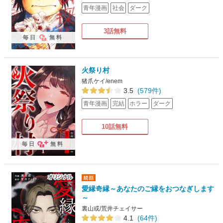
青年漫画
社会
ダーク
3話無料
毎日
無料
火祭り村
猪爪ケイ/enem
3.5
(579件)
青年漫画
完結
ホラー
ダーク
10話無料
毎日
無料
愛縁奇縁～あなたのご縁をおつなぎします
～
裏山或/荒井チェイサー
4.1
(64件)