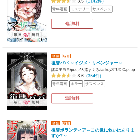
3.5
(1142件)
青年漫画
ミステリー
サスペンス
4話無料
毎日
無料
復讐パパ ～イジメ・リベンジャー～
諸星モヨヨ/peep/大路まぐろ/taskeySTUDIO/peep
3.6
(354件)
青年漫画
ホラー
サスペンス
5話無料
毎日
無料
復讐ボランティア～この世に救いはありま
すか?～