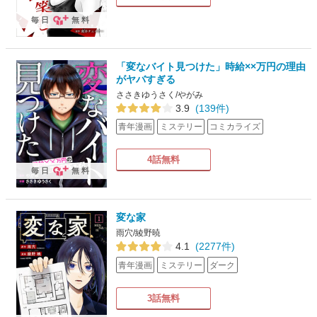
毎日
無料
「変なバイト見つけた」時給××万円の理由
がヤバすぎる
ささきゆうさく/やがみ
3.9
(139件)
青年漫画
ミステリー
コミカライズ
4話無料
毎日
無料
変な家
雨穴/綾野暁
4.1
(2277件)
青年漫画
ミステリー
ダーク
3話無料