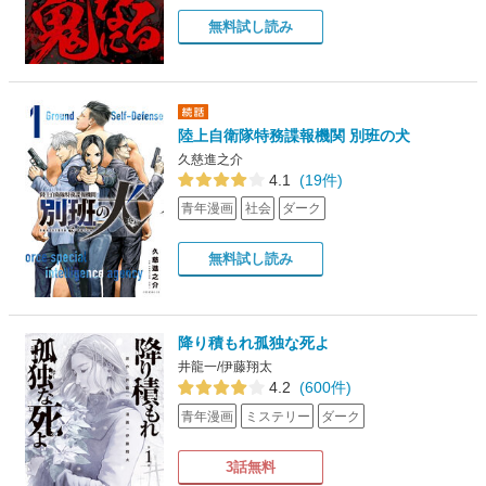
無料試し読み
陸上自衛隊特務諜報機関 別班の犬
久慈進之介
4.1
(19件)
青年漫画
社会
ダーク
無料試し読み
降り積もれ孤独な死よ
井龍一/伊藤翔太
4.2
(600件)
青年漫画
ミステリー
ダーク
3話無料