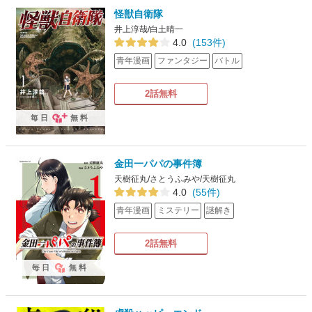
怪獣自衛隊
井上淳哉/白土晴一
4.0
(153件)
青年漫画
ファンタジー
バトル
2話無料
毎日
無料
金田一パパの事件簿
天樹征丸/さとうふみや/天樹征丸
4.0
(55件)
青年漫画
ミステリー
謎解き
2話無料
毎日
無料