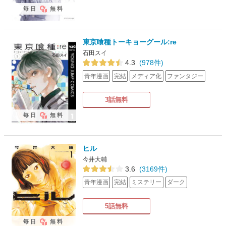
毎日
無料
東京喰種トーキョーグール:re
石田スイ
4.3
(978件)
青年漫画
完結
メディア化
ファンタジー
3話無料
毎日
無料
ヒル
今井大輔
3.6
(3169件)
青年漫画
完結
ミステリー
ダーク
5話無料
毎日
無料