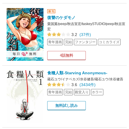
復讐のケダモノ
粟国翼/peep/秋吉宣宏/taskeySTUDIO/peep/秋吉宣
宏
3.2
(37件)
青年漫画
完結
ファンタジー
コミカライズ
毎日
無料
4話無料
食糧人類-Starving Anonymous-
蔵石ユウ/イナベカズ/水谷健吾/蔵石ユウ/水谷健吾
3.6
(3434件)
青年漫画
完結
殿堂入り
ホラー
無料試し読み