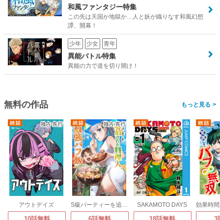
和風ファンタジー特集
この先は天国か地獄か…人と妖が織りなす和風幻想
譚、開幕！
少年
少女
青年
異能バトル特集
異能の力で道を切り開け！
無料の作品
>
アウトデイズ
S級パーティーを追放された料理人、最強バフ飯だった件
SAKAMOTO DAYS
10話無料
6話無料
18話無料
3