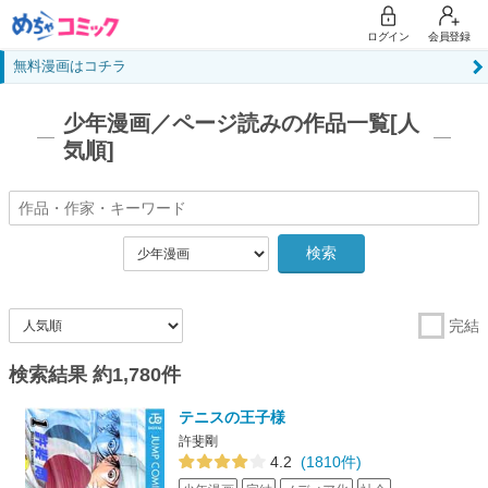
ログイン
会員登録
無料漫画はコチラ
少年漫画／ページ読みの作品一覧[人
気順]
検索
完結
検索結果 約1,780件
テニスの王子様
許斐剛
4.2
(1810件)