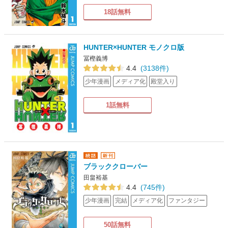
18話無料
HUNTER×HUNTER モノクロ版
冨樫義博
4.4
(3138件)
少年漫画
メディア化
殿堂入り
1話無料
ブラッククローバー
田畠裕基
4.4
(745件)
少年漫画
完結
メディア化
ファンタジー
50話無料