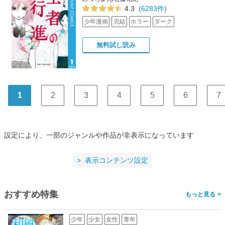
4.3
(6283件)
少年漫画
完結
ホラー
ダーク
無料試し読み
1
2
3
4
5
6
7
設定により、一部のジャンルや作品が非表示になっています
表示コンテンツ設定
おすすめ特集
>
少年
少女
女性
青年