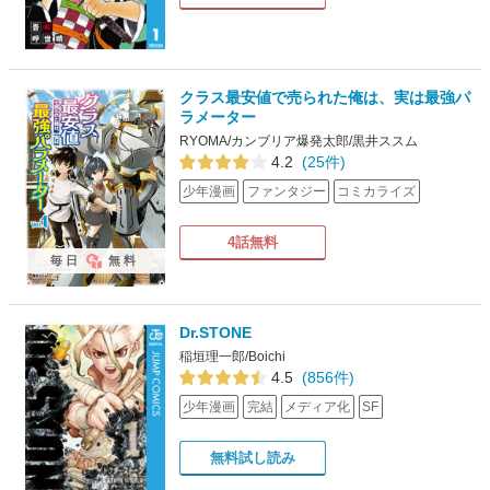
クラス最安値で売られた俺は、実は最強パ
ラメーター
RYOMA/カンブリア爆発太郎/黒井ススム
4.2
(25件)
少年漫画
ファンタジー
コミカライズ
4話無料
毎日
無料
Dr.STONE
稲垣理一郎/Boichi
4.5
(856件)
少年漫画
完結
メディア化
SF
無料試し読み