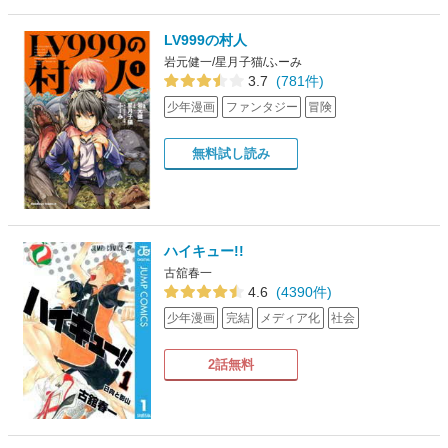
LV999の村人
岩元健一/星月子猫/ふーみ
3.7
(781件)
少年漫画
ファンタジー
冒険
無料試し読み
ハイキュー!!
古舘春一
4.6
(4390件)
少年漫画
完結
メディア化
社会
2話無料