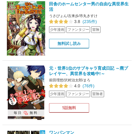
田舎のホームセンター男の自由な異世界生
活
うさぴょん/古来歩/市丸きすけ
3.8
(235件)
少年漫画
ファンタジー
冒険
無料試し読み
元・世界1位のサブキャラ育成日記 ～廃プ
レイヤー、異世界を攻略中!～
前田理想/沢村治太郎/まろ
4.0
(76件)
少年漫画
ファンタジー
冒険者
5話無料
毎日
無料
ワンパンマン