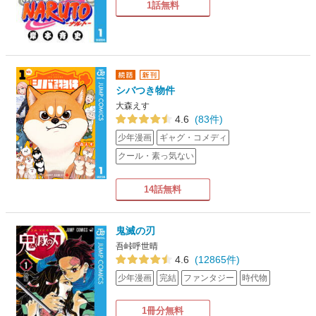
1話無料
シバつき物件
大森えす
4.6
(83件)
少年漫画
ギャグ・コメディ
クール・素っ気ない
14話無料
鬼滅の刃
吾峠呼世晴
4.6
(12865件)
少年漫画
完結
ファンタジー
時代物
1冊分無料