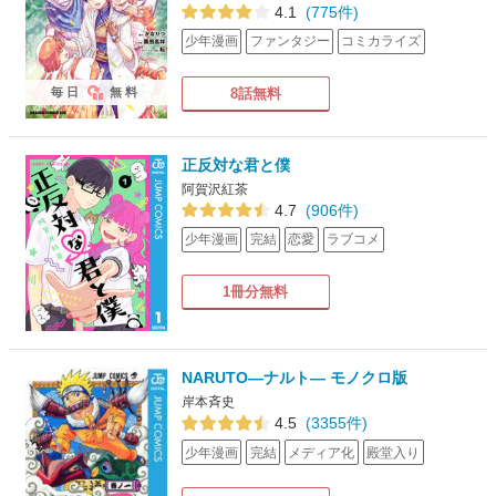
4.1
(775件)
少年漫画
ファンタジー
コミカライズ
8話無料
毎日
無料
正反対な君と僕
阿賀沢紅茶
4.7
(906件)
少年漫画
完結
恋愛
ラブコメ
1冊分無料
NARUTO―ナルト― モノクロ版
岸本斉史
4.5
(3355件)
少年漫画
完結
メディア化
殿堂入り