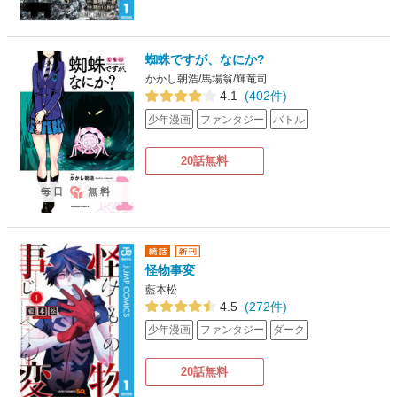
蜘蛛ですが、なにか?
かかし朝浩/馬場翁/輝竜司
4.1
(402件)
少年漫画
ファンタジー
バトル
20話無料
毎日
無料
怪物事変
藍本松
4.5
(272件)
少年漫画
ファンタジー
ダーク
20話無料