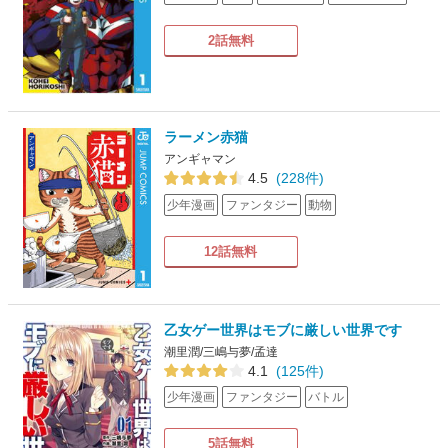
2話無料
ラーメン赤猫
アンギャマン
4.5
(228件)
少年漫画
ファンタジー
動物
12話無料
乙女ゲー世界はモブに厳しい世界です
潮里潤/三嶋与夢/孟達
4.1
(125件)
少年漫画
ファンタジー
バトル
5話無料