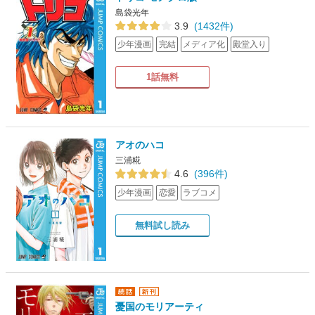
島袋光年
3.9
(1432件)
少年漫画
完結
メディア化
殿堂入り
1話無料
アオのハコ
三浦糀
4.6
(396件)
少年漫画
恋愛
ラブコメ
無料試し読み
憂国のモリアーティ