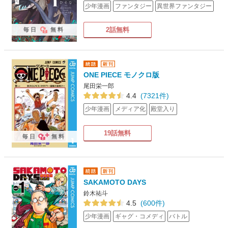
少年漫画
ファンタジー
異世界ファンタジー
2話無料
毎日
無料
ONE PIECE モノクロ版
尾田栄一郎
4.4
(7321件)
少年漫画
メディア化
殿堂入り
19話無料
毎日
無料
SAKAMOTO DAYS
鈴木祐斗
4.5
(600件)
少年漫画
ギャグ・コメディ
バトル