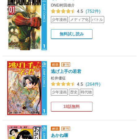
ONE/村田雄介
4.5
(752件)
少年漫画
メディア化
バトル
無料試し読み
逃げ上手の若君
松井優征
4.5
(264件)
少年漫画
歴史
時代物
18話無料
あかね噺