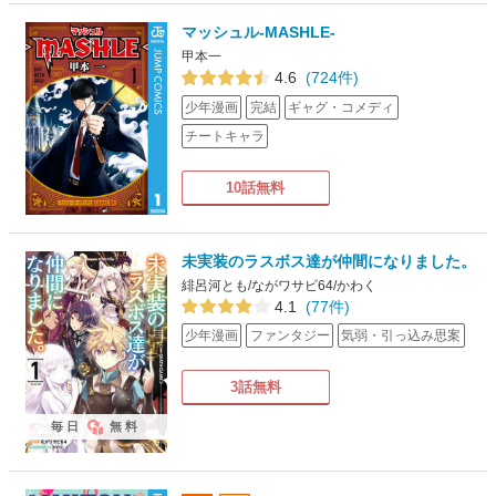
マッシュル-MASHLE-
甲本一
4.6
(724件)
少年漫画
完結
ギャグ・コメディ
チートキャラ
10話無料
未実装のラスボス達が仲間になりました。
緋呂河とも/ながワサビ64/かわく
4.1
(77件)
少年漫画
ファンタジー
気弱・引っ込み思案
3話無料
毎日
無料