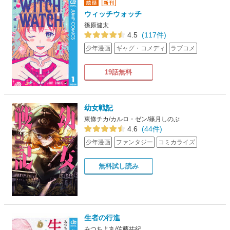
ウィッチウォッチ
篠原健太
4.5
(117件)
少年漫画
ギャグ・コメディ
ラブコメ
19話無料
幼女戦記
東條チカ/カルロ・ゼン/篠月しのぶ
4.6
(44件)
少年漫画
ファンタジー
コミカライズ
無料試し読み
生者の行進
みつちよ丸/佐藤祐紀