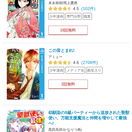
末永裕樹/馬上鷹将
4.5
(102件)
少年漫画
専門分野
職業
18話無料
この音とまれ!
アミュー
4.6
(2708件)
少年漫画
メディア化
殿堂入り
2話無料
幼馴染のS級パーティーから追放された聖獣
使い。万能支援魔法と仲間を増やして最強
へ!
黒田高祥/かなりつ/転