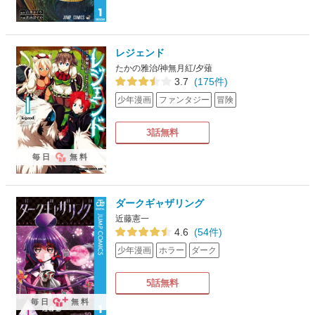
レジェンド
たかの雅治/神無月紅/夕薙
3.7
(175件)
少年漫画
ファンタジー
冒険
3話無料
毎日
無料
ダークギャザリング
近藤憲一
4.6
(54件)
少年漫画
ホラー
ダーク
5話無料
毎日
無料