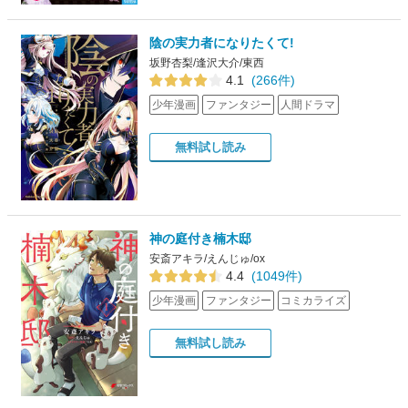
陰の実力者になりたくて!
坂野杏梨/逢沢大介/東西
4.1
(266件)
少年漫画
ファンタジー
人間ドラマ
無料試し読み
神の庭付き楠木邸
安斎アキラ/えんじゅ/ox
4.4
(1049件)
少年漫画
ファンタジー
コミカライズ
無料試し読み