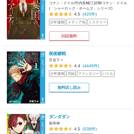
コナン・ドイル/竹内良輔/三好輝/コナン・ドイル
(「シャーロック・ホームズ」シリーズ)
4.5
(420件)
少年漫画
メディア化
ミステリー
20話無料
呪術廻戦
芥見下々
4.4
(4449件)
少年漫画
完結
ファンタジー
バトル
無料試し読み
ダンダダン
龍幸伸
4.5
(538件)