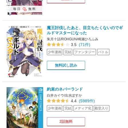
毎日
無料
魔王討伐したあと、目立ちたくないのでギ
ルドマスターになった
朱月十話/ROHGUN/鳴瀬ひろふみ
3.5
(71件)
少年漫画
完結
ファンタジー
バトル
無料試し読み
約束のネバーランド
白井カイウ/出水ぽすか
4.4
(5989件)
少年漫画
完結
メディア化
殿堂入り
2話無料