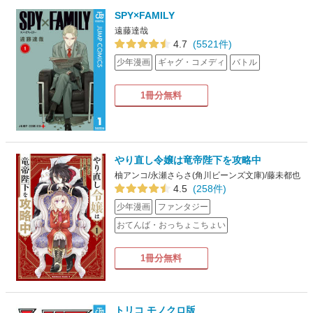
SPY×FAMILY
遠藤達哉
4.7
(5521件)
少年漫画
ギャグ・コメディ
バトル
1冊分無料
やり直し令嬢は竜帝陛下を攻略中
柚アンコ/永瀬さらさ(角川ビーンズ文庫)/藤未都也
4.5
(258件)
少年漫画
ファンタジー
おてんば・おっちょこちょい
1冊分無料
トリコ モノクロ版