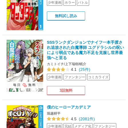
少年漫画
ホラー
バトル
無料試し読み
SSSランクダンジョンでナイフ一本手渡さ
れ追放された白魔導師 ユグドラシルの呪い
により弱点である魔力不足を克服し世界最
強へと至る
カミトイチ/上下瑞樹/眠介
4.1
(25件)
少年漫画
ファンタジー
コミカライズ
毎日
無料
3話無料
僕のヒーローアカデミア
堀越耕平
4.5
(2081件)
少年漫画
完結
メディア化
ファンタジー