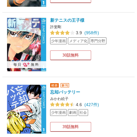
新テニスの王子様
許斐剛
3.9
(958件)
少年漫画
メディア化
専門分野
30話無料
毎日
無料
忘却バッテリー
みかわ絵子
4.6
(427件)
少年漫画
劇画
社会
39話無料