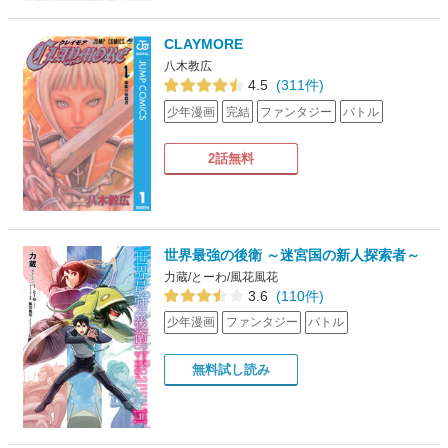
CLAYMORE
八木教広
4.5
(311件)
少年漫画
完結
ファンタジー
バトル
2話無料
世界最強の後衛 ～迷宮国の新人探索者～
力蔵/とーわ/風花風花
3.6
(110件)
少年漫画
ファンタジー
バトル
無料試し読み