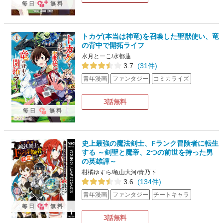
毎日
無料
トカゲ(本当は神竜)を召喚した聖獣使い、竜
の背中で開拓ライフ
水月とーこ/水都蓮
3.7
(31件)
青年漫画
ファンタジー
コミカライズ
3話無料
毎日
無料
史上最強の魔法剣士、Fランク冒険者に転生
する ～剣聖と魔帝、2つの前世を持った男
の英雄譚～
柑橘ゆすら/亀山大河/青乃下
3.6
(134件)
青年漫画
ファンタジー
チートキャラ
毎日
無料
3話無料