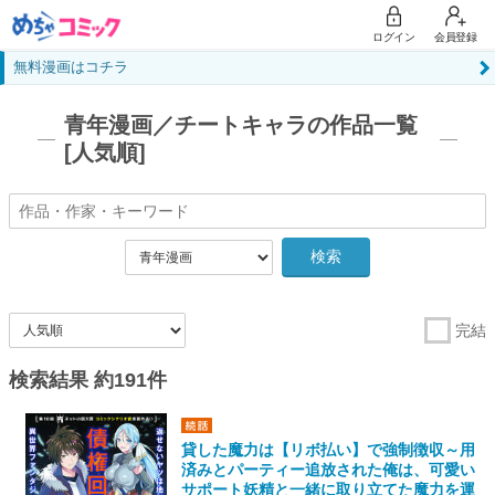
ログイン
会員登録
無料漫画はコチラ
青年漫画／チートキャラの作品一覧
[人気順]
検索
完結
検索結果 約191件
貸した魔力は【リボ払い】で強制徴収～用
済みとパーティー追放された俺は、可愛い
サポート妖精と一緒に取り立てた魔力を運