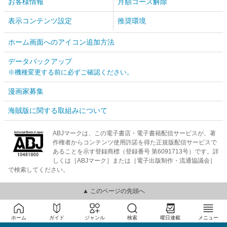
お客様情報
月額コース解除
表示コンテンツ設定
推奨環境
ホーム画面へのアイコン追加方法
データバックアップ
※機種変更する前に必ずご確認ください。
漫画家募集
海賊版に関する取組みについて
ABJマークは、この電子書店・電子書籍配信サービスが、著
作権者からコンテンツ使用許諾を得た正規版配信サービスで
あることを示す登録商標（登録番号 第6091713号）です。詳
しくは［ABJマーク］または［電子出版制作・流通協議会］
で検索してください。
▲ このページの先頭へ
ホーム
ガイド
ジャンル
検索
曜日連載
メニュー