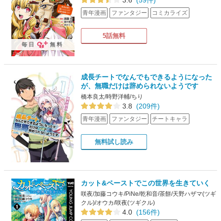
青年漫画
ファンタジー
コミカライズ
5話無料
毎日
無料
成長チートでなんでもできるようになった
が、無職だけは辞められないようです
橋本良太/時野洋輔/ちり
3.8
(209件)
青年漫画
ファンタジー
チートキャラ
無料試し読み
カット&ペーストでこの世界を生きていく
咲夜/加藤コウキ/PiNe/乾和音/茶餅/天野ハザマ(ツギ
クル)/オウカ/咲夜(ツギクル)
4.0
(156件)