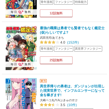
青年漫画
ファンタジー
特殊能力
毎日
無料
12話無料
最強の職業は勇者でも賢者でもなく鑑定士
(仮)らしいですよ?
武田充司/あてきち
4.0
(152件)
青年漫画
ファンタジー
異世界ファンタジー
25話無料
毎日
無料
異世界帰りの勇者は、ダンジョンが出現し
た現実世界で、インフルエンサーになって
金を稼ぎます!
大崎ペコ丸/Y.A/ぷきゅのすけ
3.5
(10件)