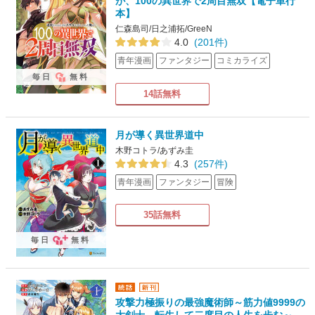
が、100の異世界で2周目無双【電子単行
本】
仁森島司/日之浦拓/GreeN
4.0
(201件)
青年漫画
ファンタジー
コミカライズ
毎日
無料
14話無料
月が導く異世界道中
木野コトラ/あずみ圭
4.3
(257件)
青年漫画
ファンタジー
冒険
35話無料
毎日
無料
攻撃力極振りの最強魔術師～筋力値9999の