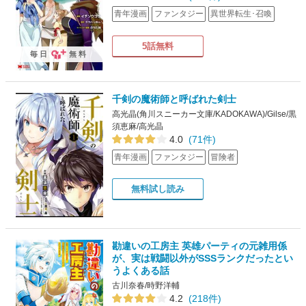
青年漫画
ファンタジー
異世界転生･召喚
5話無料
毎日
無料
千剣の魔術師と呼ばれた剣士
高光晶(角川スニーカー文庫/KADOKAWA)/Gilse/黒
須恵麻/高光晶
4.0
(71件)
青年漫画
ファンタジー
冒険者
無料試し読み
勘違いの工房主 英雄パーティの元雑用係
が、実は戦闘以外がSSSランクだったとい
うよくある話
古川奈春/時野洋輔
4.2
(218件)