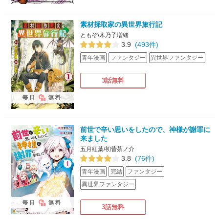
素材採取家の異世界旅行記
ともぞ/木乃子増緒
3.9
(493件)
青年漫画
ファンタジー
異世界ファンタジー
3話無料
毎日
無料
前世で辛い思いをしたので、神様が謝罪に
来ました
五月紅葉/初昔茶ノ介
3.8
(76件)
青年漫画
完結
ファンタジー
異世界ファンタジー
毎日
無料
3話無料