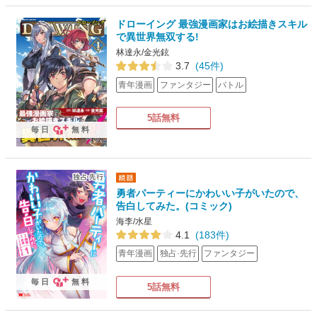
ドローイング 最強漫画家はお絵描きスキル
で異世界無双する!
林達永/金光鉉
3.7
(45件)
青年漫画
ファンタジー
バトル
5話無料
毎日
無料
勇者パーティーにかわいい子がいたので、
告白してみた。(コミック)
海李/水星
4.1
(183件)
青年漫画
独占·先行
ファンタジー
毎日
無料
5話無料