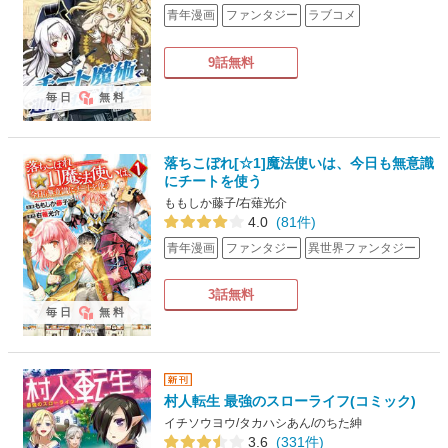
青年漫画
ファンタジー
ラブコメ
9話無料
毎日
無料
落ちこぼれ[☆1]魔法使いは、今日も無意識
にチートを使う
ももしか藤子/右薙光介
4.0
(81件)
青年漫画
ファンタジー
異世界ファンタジー
3話無料
毎日
無料
村人転生 最強のスローライフ(コミック)
イチソウヨウ/タカハシあん/のちた紳
3.6
(331件)