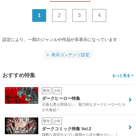
1
2
3
4
設定により、一部のジャンルや作品が非表示になっています
表示コンテンツ設定
おすすめ特集
>
青年
少年
ダークヒーロー特集
正義も悪も関係ない…魅力的なダークヒーローたち
が大集結！
青年
少年
ダークコミック特集 Vol.2
残酷な描写やエグい展開から目が離せない…！