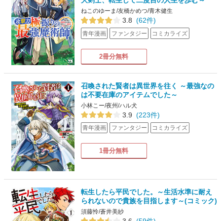
大剣士、転生して二度目の人生を歩む～
ねこのゆーま/友橋かめつ/青木健生
3.8
(62件)
青年漫画
ファンタジー
コミカライズ
2冊分無料
召喚された賢者は異世界を往く ～最強なの
は不要在庫のアイテムでした～
小林こー/夜州/ハル犬
3.9
(223件)
青年漫画
ファンタジー
コミカライズ
1冊分無料
転生したら平民でした。～生活水準に耐え
られないので貴族を目指します～(コミック)
須藤怜/蒼井美紗
3.6
(59件)