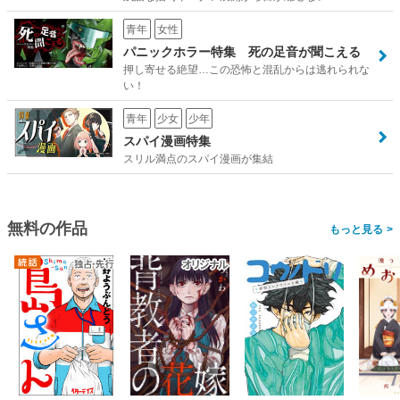
青年
女性
パニックホラー特集 死の足音が聞こえる
押し寄せる絶望…この恐怖と混乱からは逃れられな
い！
青年
少女
少年
スパイ漫画特集
スリル満点のスパイ漫画が集結
無料の作品
>