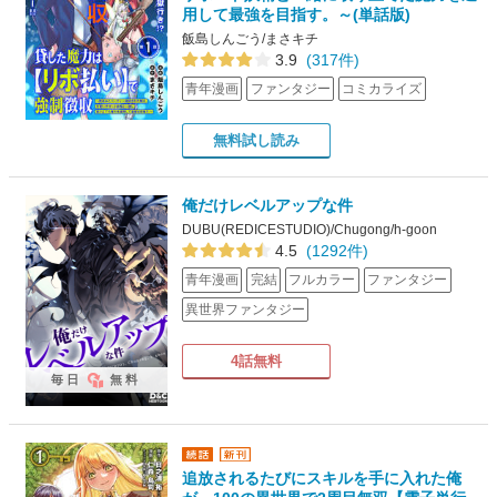
用して最強を目指す。～(単話版)
飯島しんごう/まさキチ
3.9
(317件)
青年漫画
ファンタジー
コミカライズ
無料試し読み
俺だけレベルアップな件
DUBU(REDICESTUDIO)/Chugong/h-goon
4.5
(1292件)
青年漫画
完結
フルカラー
ファンタジー
異世界ファンタジー
4話無料
毎日
無料
追放されるたびにスキルを手に入れた俺