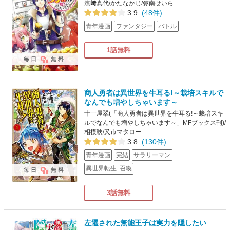
濱﨑真代/かたなかじ/弥南せいら
3.9
(48件)
青年漫画
ファンタジー
バトル
1話無料
毎日
無料
商人勇者は異世界を牛耳る!～栽培スキルで
なんでも増やしちゃいます～
十一屋翠(「商人勇者は異世界を牛耳る!～栽培スキ
ルでなんでも増やしちゃいます～」MFブックス刊)/
相模映/又市マタロー
3.8
(130件)
青年漫画
完結
サラリーマン
異世界転生･召喚
毎日
無料
3話無料
左遷された無能王子は実力を隠したい