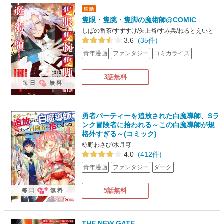
隻眼・隻腕・隻脚の魔術師@COMIC
しばの番茶/すずすけ/矢上裕/すみ兵/ねるとえいと
3.6
(35件)
青年漫画
ファンタジー
コミカライズ
3話無料
毎日
無料
勇者パーティーを追放された白魔導師、Sラ
ンク冒険者に拾われる～この白魔導師が規
格外すぎる～(コミック)
椋野わさび/水月穹
4.0
(412件)
青年漫画
ファンタジー
ダーク
5話無料
毎日
無料
THE NEW GATE