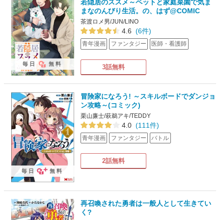
若隠居のススメ～ペットと家庭菜園で気ま
まなのんびり生活。の、はず@COMIC
茶渡ロメ男/JUN/LINO
4.6
(6件)
青年漫画
ファンタジー
医師・看護師
毎日
無料
3話無料
冒険家になろう! ～スキルボードでダンジョ
ン攻略～(コミック)
栗山廉士/萩鵜アキ/TEDDY
4.0
(111件)
青年漫画
ファンタジー
バトル
2話無料
毎日
無料
再召喚された勇者は一般人として生きてい
く?