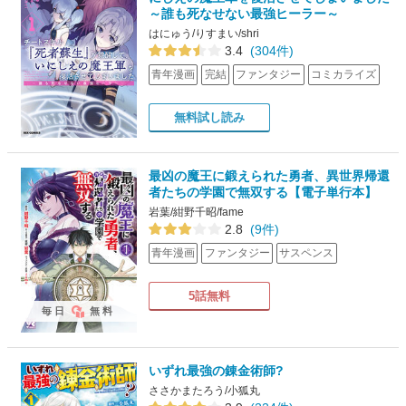
～誰も死なせない最強ヒーラー～
はにゅう/りすまい/shri
3.4
(304件)
青年漫画
完結
ファンタジー
コミカライズ
無料試し読み
最凶の魔王に鍛えられた勇者、異世界帰還
者たちの学園で無双する【電子単行本】
岩葉/紺野千昭/fame
2.8
(9件)
青年漫画
ファンタジー
サスペンス
5話無料
毎日
無料
いずれ最強の錬金術師?
ささかまたろう/小狐丸