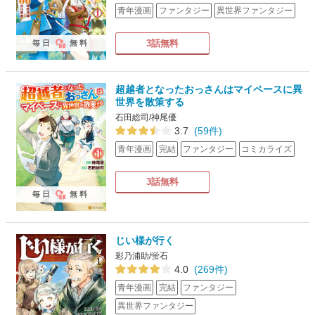
青年漫画
ファンタジー
異世界ファンタジー
3話無料
毎日
無料
超越者となったおっさんはマイペースに異
世界を散策する
石田総司/神尾優
3.7
(59件)
青年漫画
完結
ファンタジー
コミカライズ
3話無料
毎日
無料
じい様が行く
彩乃浦助/蛍石
4.0
(269件)
青年漫画
完結
ファンタジー
異世界ファンタジー