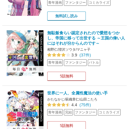
青年漫画
ファンタジー
コミカライズ
無料試し読み
無駄飯食らい認定されたので愛想をつか
し、帝国に移って出世する ～王国の偉い人
にはそれが分からんのです～
相野仁/澄沢ソウタ/マニャ子
3.9
(37件)
青年漫画
ファンタジー
バトル
毎日
無料
5話無料
世界に一人、全属性魔法の使い手
かたなかじ/萩織章仁/山田こたろ
4.4
(75件)
青年漫画
完結
ファンタジー
コミカライズ
5話無料