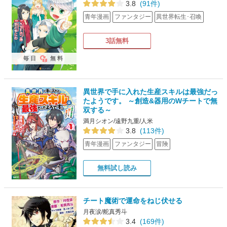
3.8
(91件)
青年漫画
ファンタジー
異世界転生･召喚
3話無料
毎日
無料
異世界で手に入れた生産スキルは最強だっ
たようです。 ～創造&器用のWチートで無
双する～
満月シオン/遠野九重/人米
3.8
(113件)
青年漫画
ファンタジー
冒険
無料試し読み
チート魔術で運命をねじ伏せる
月夜涙/舵真秀斗
3.4
(169件)