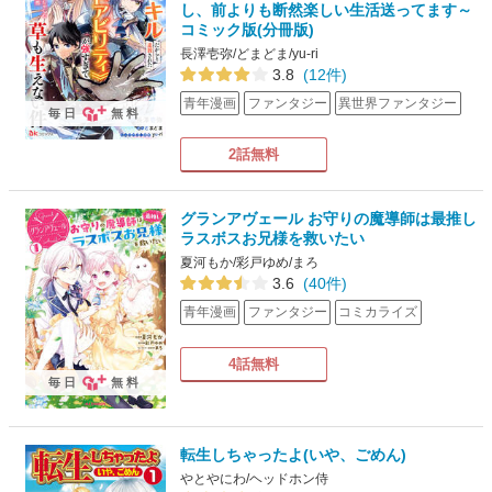
し、前よりも断然楽しい生活送ってます～
コミック版(分冊版)
長澤壱弥/どまどま/yu-ri
3.8
(12件)
青年漫画
ファンタジー
異世界ファンタジー
毎日
無料
2話無料
グランアヴェール お守りの魔導師は最推し
ラスボスお兄様を救いたい
夏河もか/彩戸ゆめ/まろ
3.6
(40件)
青年漫画
ファンタジー
コミカライズ
4話無料
毎日
無料
転生しちゃったよ(いや、ごめん)
やとやにわ/ヘッドホン侍