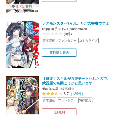
毎日
無料
レアモンスター?それ、ただの害虫ですよ
chippi/御手々ぽんた/kodamazon
(0件)
青年漫画
ファンタジー
コミカライズ
無料試し読み
【修復】スキルが万能チート化したので、
武器屋でも開こうかと思います
榎ゆきみ/星川銀河/眠介
3.7
(129件)
青年漫画
ファンタジー
特殊能力
5話無料