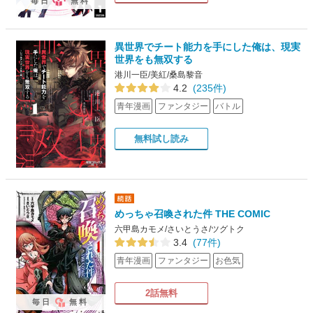
毎日
無料
異世界でチート能力を手にした俺は、現実
世界をも無双する
港川一臣/美紅/桑島黎音
4.2
(235件)
青年漫画
ファンタジー
バトル
無料試し読み
めっちゃ召喚された件 THE COMIC
六甲島カモメ/さいとうさ/ツグトク
3.4
(77件)
青年漫画
ファンタジー
お色気
2話無料
毎日
無料