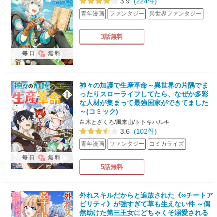
3.9
(224件)
青年漫画
ファンタジー
異世界ファンタジー
3話無料
毎日
無料
神々の加護で生産革命～異世界の片隅でま
ったりスローライフしてたら、なぜか多彩
な人材が集まって最強国家ができてました
～(コミック)
白木とざくろ/風来山/トトキハルキ
3.6
(102件)
青年漫画
ファンタジー
コミカライズ
毎日
無料
5話無料
外れスキルだからと追放された《∞チートア
ビリティ》が強すぎて草も生えない件 ～偶
然助けた第三王女にどちゃくそ溺愛される