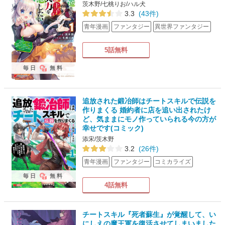
茨木野/七桃りお/ハル犬
3.3
(43件)
青年漫画
ファンタジー
異世界ファンタジー
5話無料
毎日
無料
追放された鍛冶師はチートスキルで伝説を
作りまくる 婚約者に店を追い出されたけ
ど、気ままにモノ作っていられる今の方が
幸せです(コミック)
添宋/茨木野
3.2
(26件)
青年漫画
ファンタジー
コミカライズ
毎日
無料
4話無料
チートスキル『死者蘇生』が覚醒して、い
にしえの魔王軍を復活させてしまいました