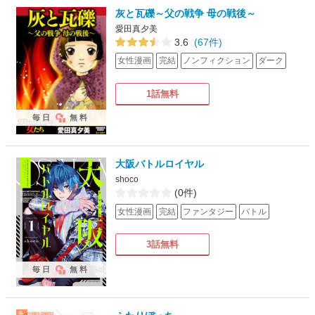
灰と瓦礫～父の戦争 母の戦後～
愛田真夕美
3.6
(67件)
女性漫画
完結
ノンフィクション
ダーク
1話無料
毎日
無料
大阪バトルロイヤル
shoco
(0件)
女性漫画
完結
ファンタジー
バトル
3話無料
毎日
無料