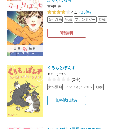
ふたりぼっち
吉村明美
4.1
(35件)
女性漫画
完結
ファンタジー
動物
3話無料
毎日
無料
くろもとぽんず
In.S_そーい
(0件)
女性漫画
ノンフィクション
動物
無料試し読み