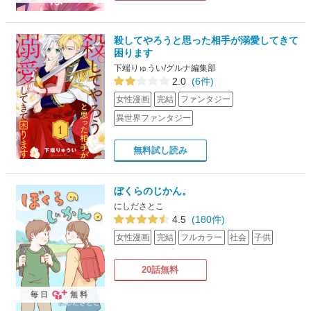
殺してやろうと思った相手が溺愛してきて
困ります
下端りゅうい/グルナ編集部
2.0
(6件)
女性漫画
完結
ファンタジー
異世界ファンタジー
無料試し読み
ぼくらのじかん。
にしださとこ
4.5
(180件)
女性漫画
完結
フルカラー
社会
子供
20話無料
毎日
無料