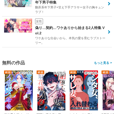
年下男子特集
翻弄系年下男子×甘え下手アラサー女子の胸キュン
ラブ！
女性
偽り…契約…ワケありから始まる2人特集 V
ol.2
ワケありな出会いから、本気の愛を育むラブストー
リー。
無料の作品
>