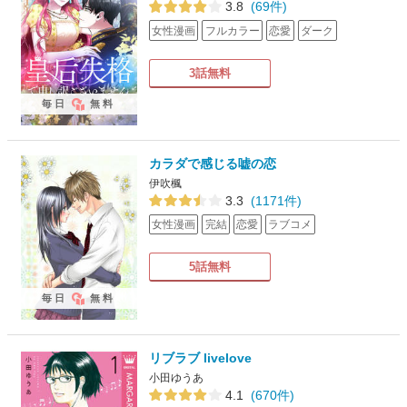
3.8
(69件)
女性漫画
フルカラー
恋愛
ダーク
3話無料
毎日
無料
カラダで感じる嘘の恋
伊吹楓
3.3
(1171件)
女性漫画
完結
恋愛
ラブコメ
5話無料
毎日
無料
リブラブ livelove
小田ゆうあ
4.1
(670件)