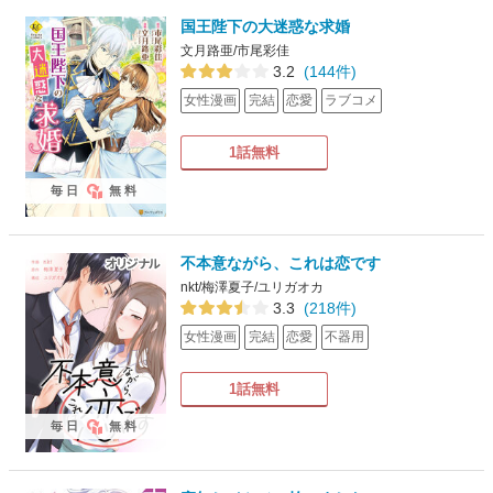
国王陛下の大迷惑な求婚
文月路亜/市尾彩佳
3.2
(144件)
女性漫画
完結
恋愛
ラブコメ
1話無料
毎日
無料
不本意ながら、これは恋です
nkt/梅澤夏子/ユリガオカ
3.3
(218件)
女性漫画
完結
恋愛
不器用
1話無料
毎日
無料