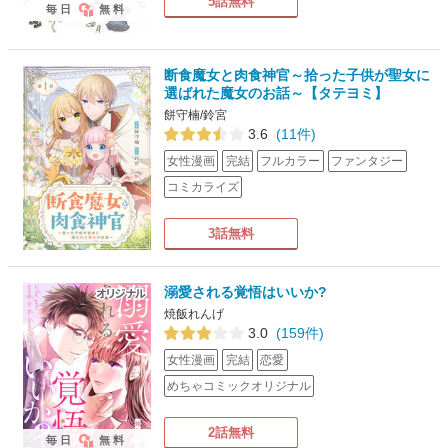
5話無料
毎日
無料
断食魔女と肉食神官～拾った子供が聖女に
選ばれた魔女のお話～【タテヨミ】
餅守楠/鈴宮
3.6
(11件)
女性漫画
完結
フルカラー
ファンタジー
コミカライズ
3話無料
溺愛される覚悟はいいか?
焼飯れんげ
3.0
(159件)
女性漫画
完結
恋愛
めちゃコミックオリジナル
2話無料
毎日
無料