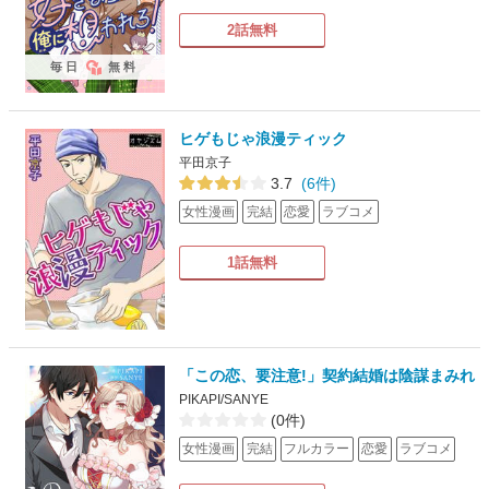
2話無料
毎日
無料
ヒゲもじゃ浪漫ティック
平田京子
3.7
(6件)
女性漫画
完結
恋愛
ラブコメ
1話無料
「この恋、要注意!」契約結婚は陰謀まみれ
PIKAPI/SANYE
(0件)
女性漫画
完結
フルカラー
恋愛
ラブコメ