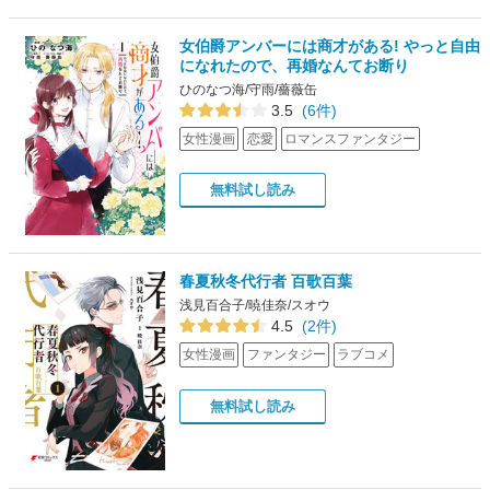
女伯爵アンバーには商才がある! やっと自由
になれたので、再婚なんてお断り
ひのなつ海/守雨/薔薇缶
3.5
(6件)
女性漫画
恋愛
ロマンスファンタジー
無料試し読み
春夏秋冬代行者 百歌百葉
浅見百合子/暁佳奈/スオウ
4.5
(2件)
女性漫画
ファンタジー
ラブコメ
無料試し読み