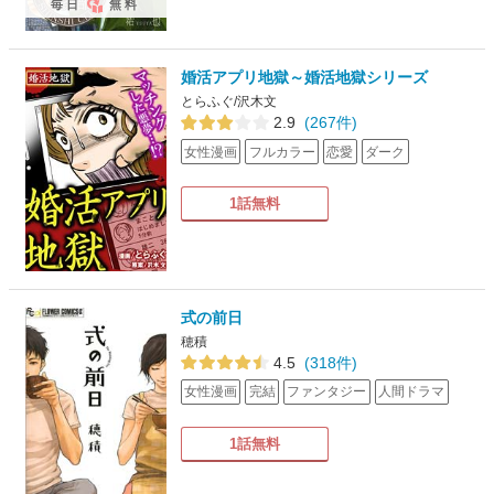
毎日
無料
婚活アプリ地獄～婚活地獄シリーズ
とらふぐ/沢木文
2.9
(267件)
女性漫画
フルカラー
恋愛
ダーク
1話無料
式の前日
穂積
4.5
(318件)
女性漫画
完結
ファンタジー
人間ドラマ
1話無料