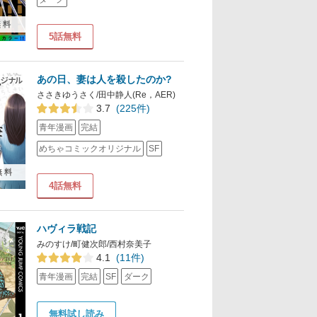
無料
5話無料
あの日、妻は人を殺したのか?
ささきゆうさく/田中静人(Re，AER)
3.7
(225件)
青年漫画
完結
めちゃコミックオリジナル
SF
無料
4話無料
ハヴィラ戦記
みのすけ/町健次郎/西村奈美子
4.1
(11件)
青年漫画
完結
SF
ダーク
無料試し読み