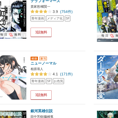
テラフォーマーズ
貴家悠/橘賢一
3.9
(754件)
青年漫画
メディア化
SF
3話無料
毎日
無料
毎日
ニューノーマル
相原瑛人
4.1
(171件)
青年漫画
SF
お色気
3話無料
銀河英雄伝説
田中芳樹/藤崎竜