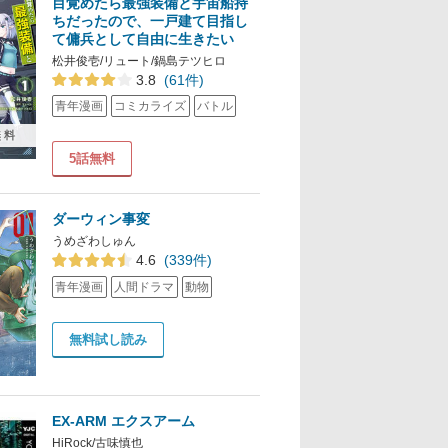
目覚めたら最強装備と宇宙船持
ちだったので、一戸建て目指し
て傭兵として自由に生きたい
松井俊壱/リュート/鍋島テツヒロ
3.8
(61件)
青年漫画
コミカライズ
バトル
無料
5話無料
ダーウィン事変
うめざわしゅん
4.6
(339件)
青年漫画
人間ドラマ
動物
無料試し読み
EX-ARM エクスアーム
HiRock/古味慎也