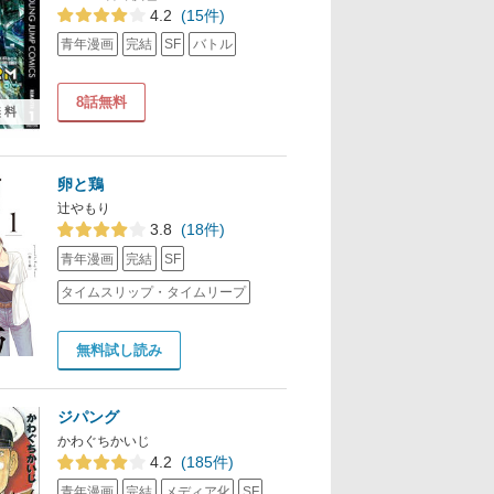
4.2
(15件)
青年漫画
完結
SF
バトル
8話無料
無料
卵と鶏
辻やもり
3.8
(18件)
青年漫画
完結
SF
タイムスリップ・タイムリープ
無料試し読み
ジパング
かわぐちかいじ
4.2
(185件)
青年漫画
完結
メディア化
SF