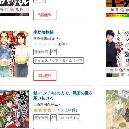
毎日
無料
毎日
5話無料
半助喰物帖
草香去来/灯まりも
(0件)
青年漫画
SF
タイムスリップ・タイムリープ
毎日
3話無料
銭(インチキ)の力で、戦国の世を
駆け抜ける。
広石匡司/Y.A/lack
4.1
(14件)
青年漫画
SF
コミカライズ