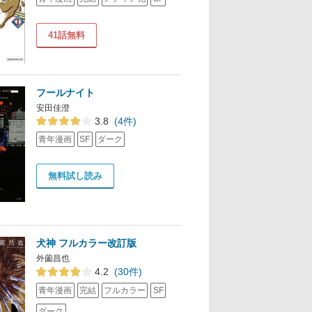
41話無料
フールナイト
安田佳澄
3.8
(4件)
青年漫画
SF
ダーク
無料試し読み
犬神 フルカラー改訂版
外薗昌也
4.2
(30件)
青年漫画
完結
フルカラー
SF
ダーク