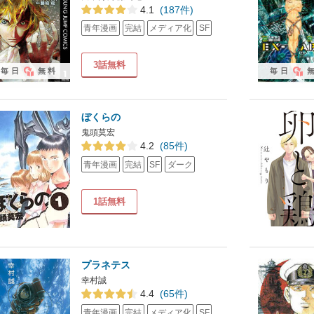
4.1
(187件)
青年漫画
完結
メディア化
SF
3話無料
毎日
無料
毎日
ぼくらの
鬼頭莫宏
4.2
(85件)
青年漫画
完結
SF
ダーク
1話無料
プラネテス
幸村誠
4.4
(65件)
青年漫画
完結
メディア化
SF