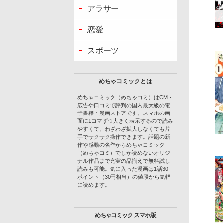
アラサー
恋愛
スポーツ
めちゃコミックとは
めちゃコミック（めちゃコミ）はCM・
広告や口コミで評判の国内最大級の電
子書籍・漫画ストアです。スマホの画
面に1コマずつ大きく表示するので読み
やすくて、わざわざ拡大しなくても片
手でサクサク操作できます。話題の新
作や感動の名作からめちゃコミック
（めちゃコミ）でしか読めないオリジ
ナル作品まで充実の品揃えで無料試し
読みも可能。気に入った漫画は1話30
ポイント（30円相当）の値段から気軽
に読めます。
めちゃコミック スマホ版