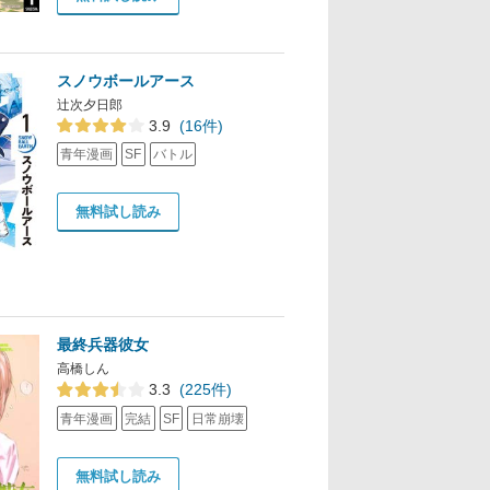
スノウボールアース
辻次夕日郎
3.9
(16件)
青年漫画
SF
バトル
無料試し読み
最終兵器彼女
高橋しん
3.3
(225件)
青年漫画
完結
SF
日常崩壊
無料試し読み