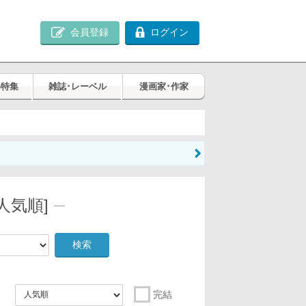
会員登録
ログイン
め特集
雑誌･レーベル
漫画家･作家
人気順]
検索
完結