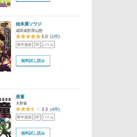
始末屋ソウジ
成田成哲/景山愁
5.0
(1件)
青年漫画
SF
バトル
無料試し読み
亜童
天野雀
3.3
(4件)
青年漫画
SF
バトル
無料試し読み