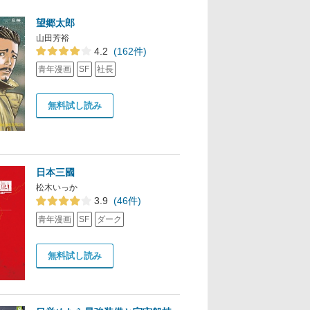
望郷太郎
山田芳裕
4.2
(162件)
青年漫画
SF
社長
無料試し読み
日本三國
松木いっか
3.9
(46件)
青年漫画
SF
ダーク
無料試し読み