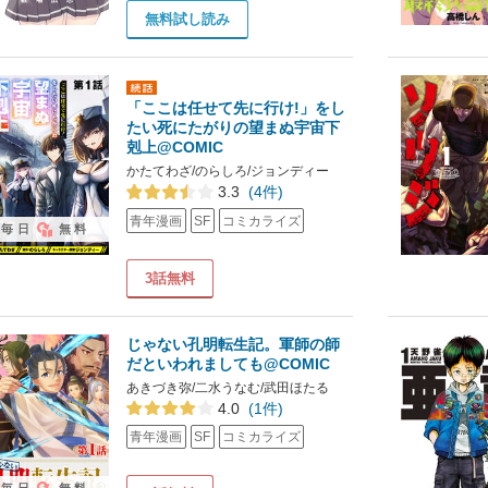
無料試し読み
「ここは任せて先に行け!」をし
たい死にたがりの望まぬ宇宙下
剋上@COMIC
かたてわざ/のらしろ/ジョンディー
3.3
(4件)
青年漫画
SF
コミカライズ
毎日
無料
3話無料
じゃない孔明転生記。軍師の師
だといわれましても@COMIC
あきづき弥/二水うなむ/武田ほたる
4.0
(1件)
青年漫画
SF
コミカライズ
毎日
無料