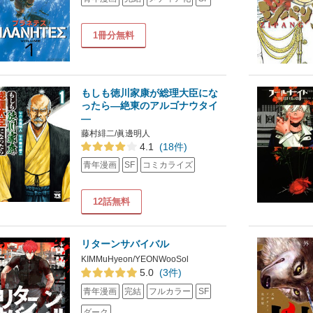
1冊分無料
もしも徳川家康が総理大臣にな
ったら―絶東のアルゴナウタイ
―
藤村緋二/眞邊明人
4.1
(18件)
青年漫画
SF
コミカライズ
12話無料
リターンサバイバル
KIMMuHyeon/YEONWooSol
5.0
(3件)
青年漫画
完結
フルカラー
SF
ダーク