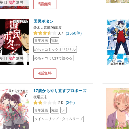
毎日
無料
5話無料
国民ボタン
鈴木大四郎/楠風夏
3.7
(1560件)
青年漫画
完結
めちゃコミックオリジナル
めちゃコミだけで読める
毎日
無料
4話無料
17歳からやり直すプロポーズ
板場広志
2.0
(3件)
青年漫画
完結
SF
タイムスリップ・タイムリープ