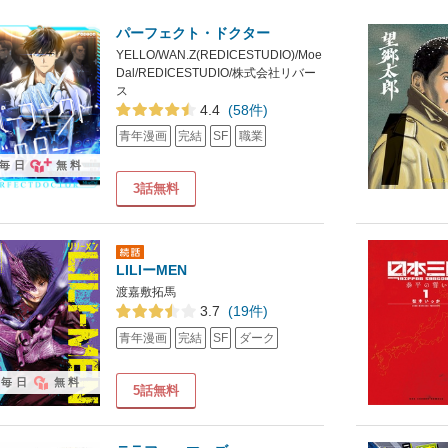
パーフェクト・ドクター
YELLO/WAN.Z(REDICESTUDIO)/Moe
Dal/REDICESTUDIO/株式会社リバー
ス
4.4
(58件)
青年漫画
完結
SF
職業
毎日
無料
3話無料
LILIーMEN
渡嘉敷拓馬
3.7
(19件)
青年漫画
完結
SF
ダーク
毎日
無料
5話無料