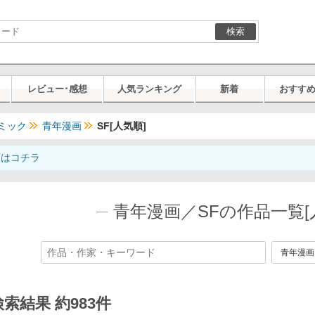
検索
レビュー･感想
人気ランキング
新着
おすす
ミック
青年漫画
SF[人気順]
画はコチラ
青年漫画／SFの作品一覧[
検索結果 約983件