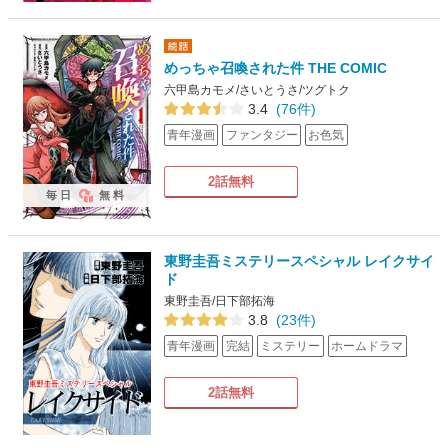
めっちゃ召喚された件 THE COMIC
六甲島カモメ/さいとうさ/ツグトク
3.4
(76件)
青年漫画
ファンタジー
お色気
2話無料
毎日
無料
東野圭吾ミステリースペシャル レイクサイ
ド
東野圭吾/日下部拓海
3.8
(23件)
青年漫画
完結
ミステリー
ホームドラマ
2話無料