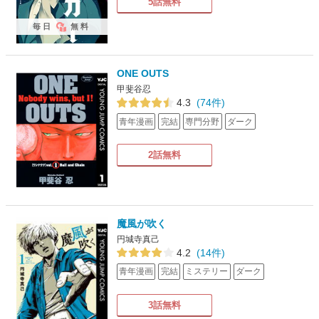
5話無料
毎日
無料
ONE OUTS
甲斐谷忍
4.3
(74件)
青年漫画
完結
専門分野
ダーク
2話無料
魔風が吹く
円城寺真己
4.2
(14件)
青年漫画
完結
ミステリー
ダーク
3話無料