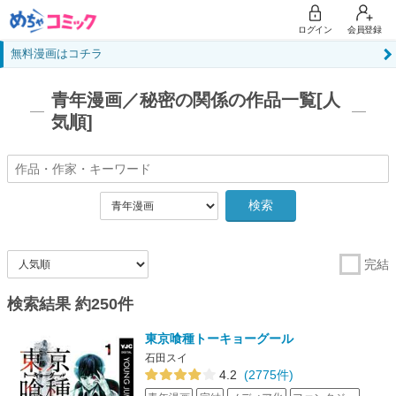
ログイン
会員登録
無料漫画はコチラ
青年漫画／秘密の関係の作品一覧[人
気順]
検索
完結
検索結果 約250件
東京喰種トーキョーグール
石田スイ
4.2
(2775件)