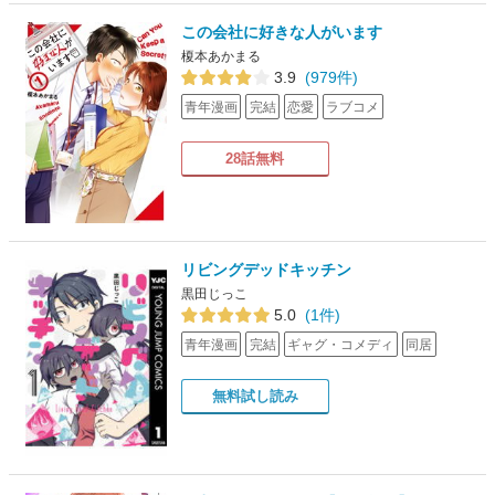
この会社に好きな人がいます
榎本あかまる
3.9
(979件)
青年漫画
完結
恋愛
ラブコメ
28話無料
リビングデッドキッチン
黒田じっこ
5.0
(1件)
青年漫画
完結
ギャグ・コメディ
同居
無料試し読み