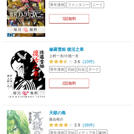
青年漫画
ファンタジー
ニート
3話無料
毎日
無料
修羅雪姫 復活之章
上村一夫/小池一夫
3.6
(10件)
青年漫画
完結
社会
ダーク
2話無料
毎日
無料
天獄の島
落合裕介
3.9
(38件)
青年漫画
完結
メディア化
劇画