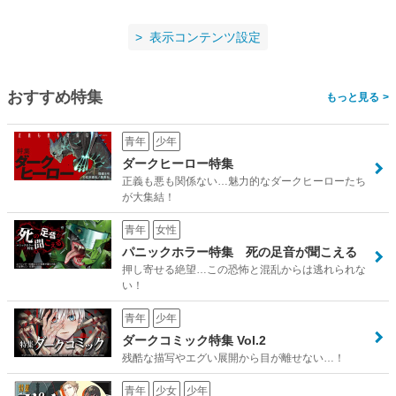
表示コンテンツ設定
おすすめ特集
>
青年
少年
ダークヒーロー特集
正義も悪も関係ない…魅力的なダークヒーローたち
が大集結！
青年
女性
パニックホラー特集 死の足音が聞こえる
押し寄せる絶望…この恐怖と混乱からは逃れられな
い！
青年
少年
ダークコミック特集 Vol.2
残酷な描写やエグい展開から目が離せない…！
青年
少女
少年