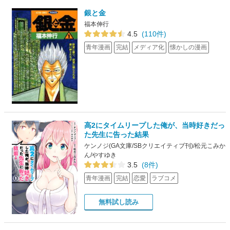
銀と金
福本伸行
4.5
(110件)
青年漫画
完結
メディア化
懐かしの漫画
高2にタイムリープした俺が、当時好きだっ
た先生に告った結果
ケンノジ(GA文庫/SBクリエイティブ刊)/松元こみか
ん/やすゆき
3.5
(8件)
青年漫画
完結
恋愛
ラブコメ
無料試し読み