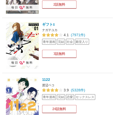
2話無料
毎日
無料
ギフト±
ナガテユカ
4.1
(7971件)
青年漫画
完結
社会
殿堂入り
3話無料
毎日
無料
1122
渡辺ペコ
3.9
(5328件)
青年漫画
完結
恋愛
セックスレス
24話無料