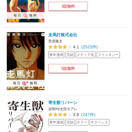
3話無料
毎日
無料
走馬灯株式会社
菅原敬太
4.1
(2523件)
青年漫画
完結
メディア化
ファンタジー
5話無料
毎日
無料
寄生獣リバーシ
岩明均/太田モアレ
3.8
(247件)
青年漫画
完結
ホラー
サスペンス