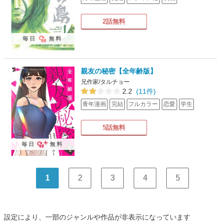
2話無料
毎日
無料
親友の秘密【全年齢版】
兄作家/タルチョー
2.2
(11件)
青年漫画
完結
フルカラー
恋愛
学生
5話無料
毎日
無料
1
2
3
4
5
設定により、一部のジャンルや作品が非表示になっています