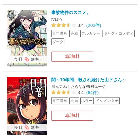
事故物件のススメ。
びばる
3.4
(202件)
青年漫画
完結
フルカラー
ギャグ・コメディ
ダーク
1話無料
毎日
無料
闇～10年間、殺され続けた山下さん～
川元文太/したらなな/野村エージ
3.4
(64件)
青年漫画
完結
ホラー
イケメン女子
3話無料
毎日
無料