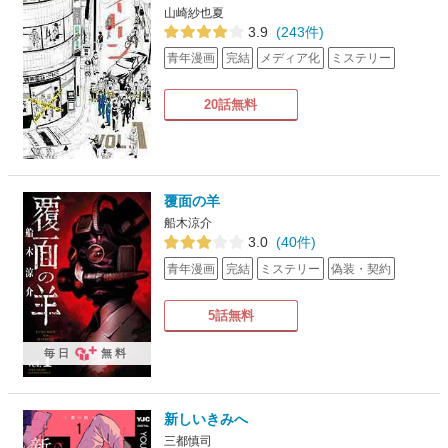
山崎紗也夏
3.9
(243件)
青年漫画
完結
メディア化
ミステリー
20話無料
覆面の羊
船木涼介
3.0
(40件)
青年漫画
完結
ミステリー
偽装・契約
5話無料
毎日
無料
新しいきみへ
三都慎司