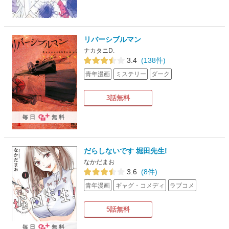
リバーシブルマン
ナカタニD.
3.4
(138件)
青年漫画
ミステリー
ダーク
3話無料
毎日
無料
だらしないです 堀田先生!
なかだまお
3.6
(8件)
青年漫画
ギャグ・コメディ
ラブコメ
5話無料
毎日
無料