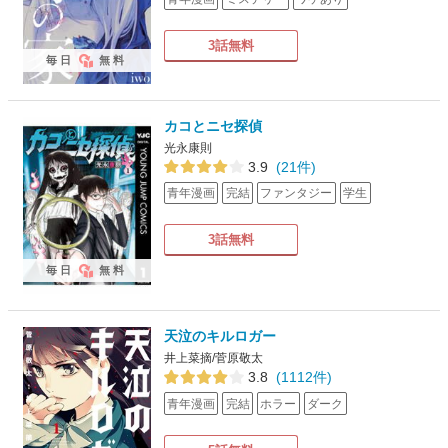
3話無料
毎日
無料
カコとニセ探偵
光永康則
3.9
(21件)
青年漫画
完結
ファンタジー
学生
3話無料
毎日
無料
天泣のキルロガー
井上菜摘/菅原敬太
3.8
(1112件)
青年漫画
完結
ホラー
ダーク