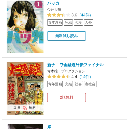
パッカ
今井大輔
3.6
(44件)
青年漫画
完結
恋愛
人外
無料試し読み
新ナニワ金融道外伝ファイナル
青木雄二プロダクション
4.4
(14件)
青年漫画
完結
社会
裏社会
2話無料
毎日
無料
累