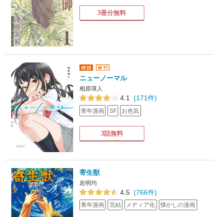
3冊分無料
ニューノーマル
相原瑛人
4.1
(171件)
青年漫画
SF
お色気
3話無料
寄生獣
岩明均
4.5
(766件)
青年漫画
完結
メディア化
懐かしの漫画