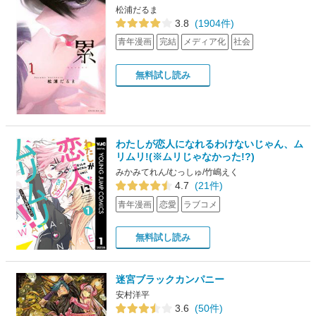
松浦だるま
3.8
(1904件)
青年漫画
完結
メディア化
社会
無料試し読み
わたしが恋人になれるわけないじゃん、ム
リムリ!(※ムリじゃなかった!?)
みかみてれん/むっしゅ/竹嶋えく
4.7
(21件)
青年漫画
恋愛
ラブコメ
無料試し読み
迷宮ブラックカンパニー
安村洋平
3.6
(50件)