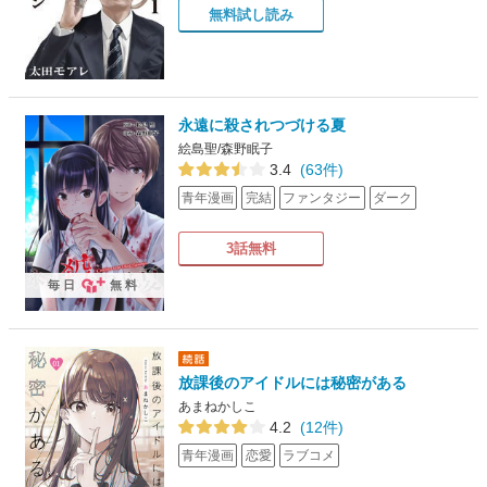
無料試し読み
永遠に殺されつづける夏
絵島聖/森野眠子
3.4
(63件)
青年漫画
完結
ファンタジー
ダーク
3話無料
毎日
無料
放課後のアイドルには秘密がある
あまねかしこ
4.2
(12件)
青年漫画
恋愛
ラブコメ