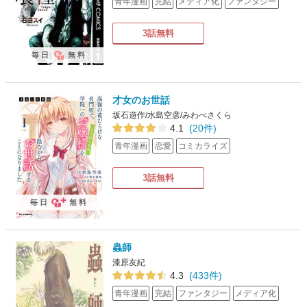
青年漫画
完結
メディア化
ファンタジー
3話無料
毎日
無料
才女のお世話
坂石遊作/水島空彦/みわべさくら
4.1
(20件)
青年漫画
恋愛
コミカライズ
3話無料
毎日
無料
蟲師
漆原友紀
4.3
(433件)
青年漫画
完結
ファンタジー
メディア化