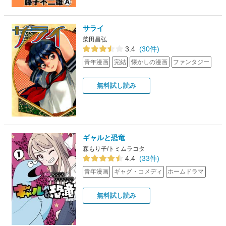
サライ
柴田昌弘
3.4
(30件)
青年漫画
完結
懐かしの漫画
ファンタジー
無料試し読み
ギャルと恐竜
森もり子/トミムラコタ
4.4
(33件)
青年漫画
ギャグ・コメディ
ホームドラマ
無料試し読み