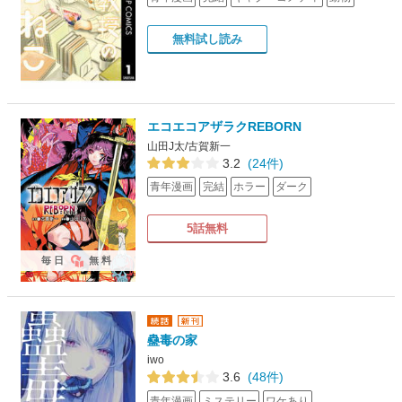
無料試し読み
エコエコアザラクREBORN
山田J太/古賀新一
3.2
(24件)
青年漫画
完結
ホラー
ダーク
5話無料
毎日
無料
蠱毒の家
iwo
3.6
(48件)
青年漫画
ミステリー
ワケあり