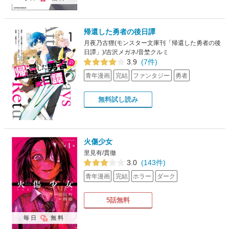
帰還した勇者の後日譚
月夜乃古狸(モンスター文庫刊「帰還した勇者の後
日譚」)/吉沢メガネ/音埜クルミ
3.9
(7件)
青年漫画
完結
ファンタジー
勇者
無料試し読み
火傷少女
里見有/貫徹
3.0
(143件)
青年漫画
完結
ホラー
ダーク
5話無料
毎日
無料