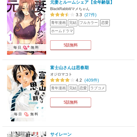
元妻とルームシェア【全年齢版】
BlackRabbit/マメちゃん
3.3
(27件)
青年漫画
完結
フルカラー
恋愛
ホームドラマ
5話無料
毎日
無料
富士山さんは思春期
オジロマコト
4.2
(409件)
青年漫画
完結
恋愛
ラブコメ
5話無料
毎日
無料
サイレーン