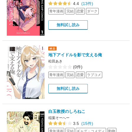
4.4
(13件)
青年漫画
完結
恋愛
ダーク
無料試し読み
地下アイドルを影で支える俺
松田あき
(0件)
青年漫画
完結
恋愛
ラブコメ
無料試し読み
白玉教授のしろねこ
稲葉そーへー
3.5
(15件)
青年漫画
完結
ギャグ・コメディ
動物