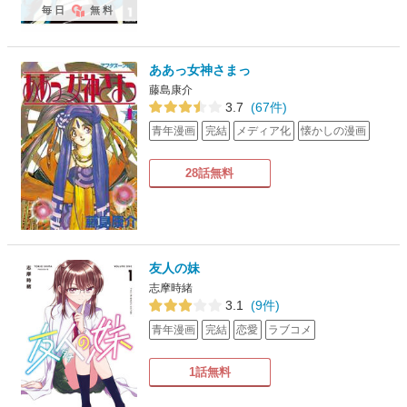
毎日
無料
ああっ女神さまっ
藤島康介
3.7
(67件)
青年漫画
完結
メディア化
懐かしの漫画
28話無料
友人の妹
志摩時緒
3.1
(9件)
青年漫画
完結
恋愛
ラブコメ
1話無料