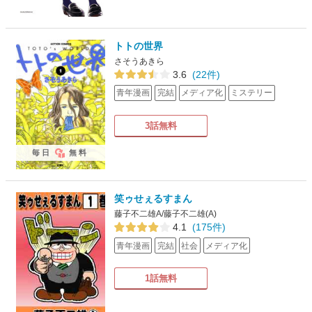
トトの世界
さそうあきら
3.6
(22件)
青年漫画
完結
メディア化
ミステリー
3話無料
毎日
無料
笑ゥせぇるすまん
藤子不二雄A/藤子不二雄(A)
4.1
(175件)
青年漫画
完結
社会
メディア化
1話無料