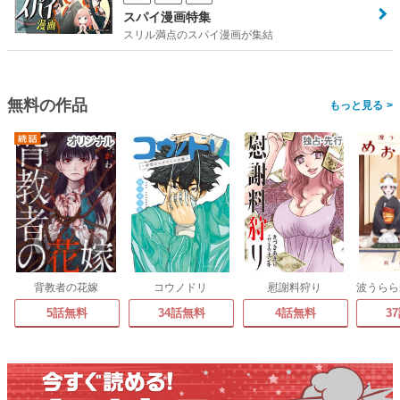
スパイ漫画特集
スリル満点のスパイ漫画が集結
無料の作品
>
背教者の花嫁
コウノドリ
慰謝料狩り
5話無料
34話無料
4話無料
3