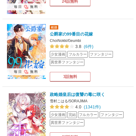
24話無料
毎日
無料
公爵家の99番目の花嫁
ChoiNokki/Geumbi
3.8
(6件)
少女漫画
フルカラー
ファンタジー
異世界ファンタジー
毎日
無料
3話無料
政略婚皇后は復讐の毒に咲く
雪村こはる/SORAJIMA
4.0
(1341件)
少女漫画
完結
フルカラー
ファンタジー
異世界ファンタジー