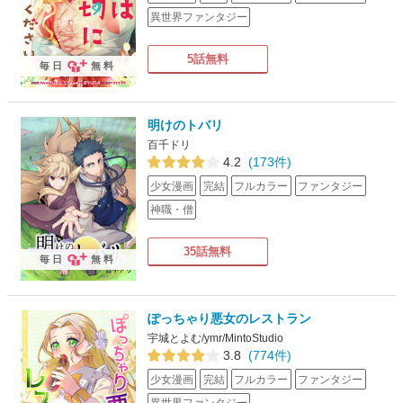
異世界ファンタジー
5話無料
毎日
無料
明けのトバリ
百千ドリ
4.2
(173件)
少女漫画
完結
フルカラー
ファンタジー
神職・僧
35話無料
毎日
無料
ぽっちゃり悪女のレストラン
宇城とよむ/ymr/MintoStudio
3.8
(774件)
少女漫画
完結
フルカラー
ファンタジー