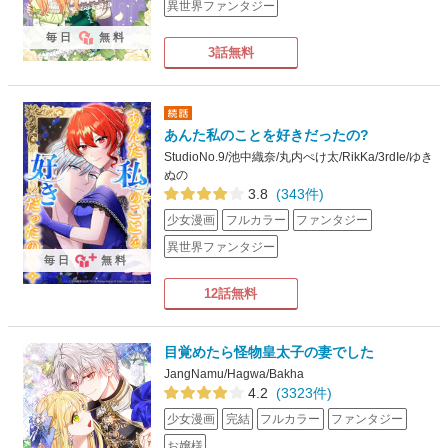
異世界ファンタジー
毎日
無料
3話無料
あんた私のことを好きだったの?
StudioNo.9/池中織奈/丸内ぺけ太/RikKa/3rdIe/ゆき
ぬの
3.8
(343件)
少女漫画
フルカラー
ファンタジー
異世界ファンタジー
毎日
無料
12話無料
目覚めたら怪物皇太子の妻でした
JangNamu/Hagwa/Bakha
4.2
(3323件)
少女漫画
完結
フルカラー
ファンタジー
お嬢様