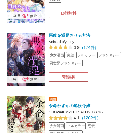
18話無料
毎日
無料
悪魔を満足させる方法
Antstudio/yusoy
3.9
(174件)
少女漫画
完結
フルカラー
ファンタジー
異世界ファンタジー
5話無料
毎日
無料
余命わずかの脇役令嬢
CHOVA/KIMPEUL/JAEUNHYANG
4.1
(1262件)
少女漫画
フルカラー
恋愛