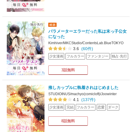
毎日
無料
パラメーターエラーだった私は末っ子公女
になった
Kimhiver/MKCStudio/ContentsLab.BlueTOKYO
3.6
(60件)
少女漫画
フルカラー
ファンタジー
独占·先行
毎日
無料
3話無料
推しカップルに執着されはじめました
STUDIOINUS/machyo(comicloft)/Joowinter
4.1
(137件)
少女漫画
完結
フルカラー
恋愛
ダーク
8話無料