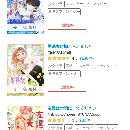
少女漫画
フルカラー
ファンタジー
異世界ファンタジー
3話無料
毎日
無料
黒幕夫に惚れられました
Gjol/JSMK/Yulji
4.3
(130件)
少女漫画
完結
フルカラー
ファンタジー
異世界ファンタジー
3話無料
毎日
無料
友達は大切にしてください
Antstudio/Cheomji/SYUNA/Queen
3.6
(90件)
少女漫画
完結
フルカラー
ファンタジー