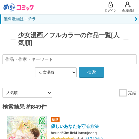
ログイン
会員登録
無料漫画はコチラ
少女漫画／フルカラーの作品一覧[人
気順]
検索
完結
検索結果 約849件
優しいあなたを守る方法
hound/KimJiei/Hanyujeong
4.4
(1740件)