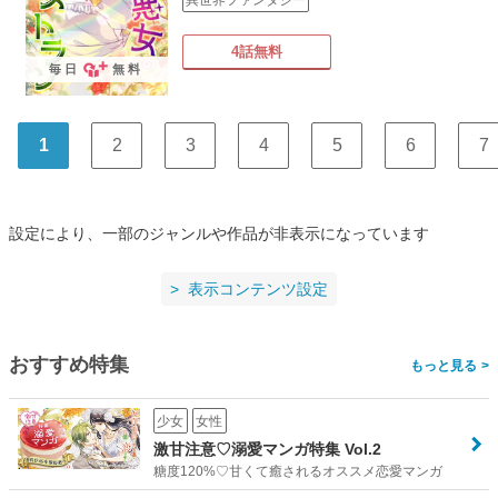
異世界ファンタジー
4話無料
毎日
無料
1
2
3
4
5
6
7
設定により、一部のジャンルや作品が非表示になっています
表示コンテンツ設定
おすすめ特集
>
少女
女性
激甘注意♡溺愛マンガ特集 Vol.2
糖度120%♡甘くて癒されるオススメ恋愛マンガ