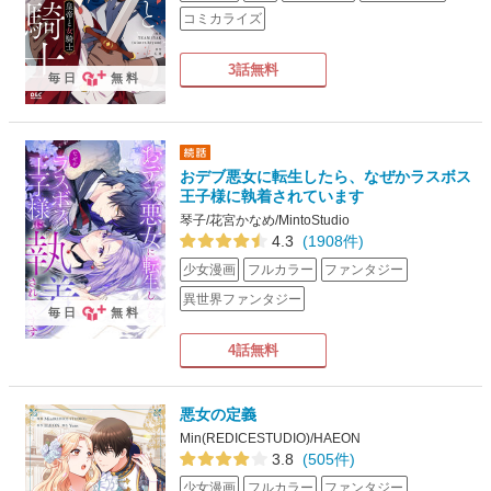
コミカライズ
3話無料
毎日
無料
おデブ悪女に転生したら、なぜかラスボス
王子様に執着されています
琴子/花宮かなめ/MintoStudio
4.3
(1908件)
少女漫画
フルカラー
ファンタジー
異世界ファンタジー
毎日
無料
4話無料
悪女の定義
Min(REDICESTUDIO)/HAEON
3.8
(505件)
少女漫画
フルカラー
ファンタジー