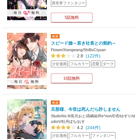
異世界ファンタジー
毎日
無料
5話無料
スピード婚～若き社長との契約～
Flower/Xiangwang/ShiBuCiyuan
2.8
(122件)
少女漫画
フルカラー
恋愛
ダーク
10話無料
毎日
無料
旦那様、今世は死んだら許しません
StudioNo.9/長月おと/高嶋佑/Re*non/D否/ゆずり/st
udioV/牡丹ぽち/おす
4.2
(244件)
少女漫画
フルカラー
ファンタジー