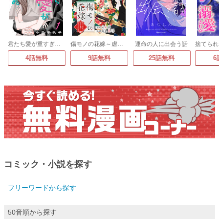
君たち愛が重すぎる。(話売り)
傷モノの花嫁～虐げられた私が、皇國の鬼神に見初められた理由～ 分冊版
運命の人に出会う話
4話無料
9話無料
25話無料
6
コミック・小説を探す
フリーワードから探す
50音順から探す