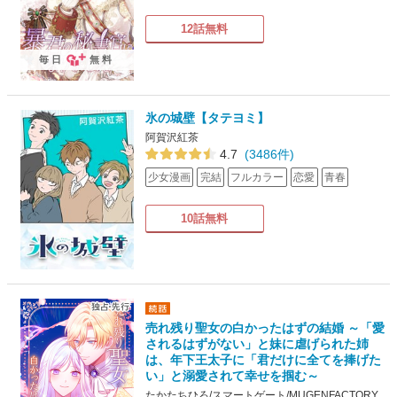
12話無料
毎日
無料
氷の城壁【タテヨミ】
阿賀沢紅茶
4.7
(3486件)
少女漫画
完結
フルカラー
恋愛
青春
10話無料
売れ残り聖女の白かったはずの結婚 ～「愛
されるはずがない」と妹に虐げられた姉
は、年下王太子に「君だけに全てを捧げた
い」と溺愛されて幸せを掴む～
たかたちひろ/スマートゲート/MUGENFACTORY