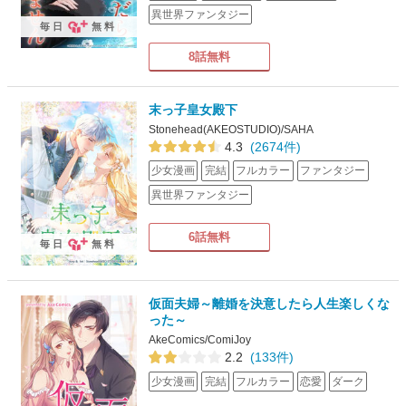
異世界ファンタジー
毎日
無料
8話無料
末っ子皇女殿下
Stonehead(AKEOSTUDIO)/SAHA
4.3
(2674件)
少女漫画
完結
フルカラー
ファンタジー
異世界ファンタジー
6話無料
毎日
無料
仮面夫婦～離婚を決意したら人生楽しくな
った～
AkeComics/ComiJoy
2.2
(133件)
少女漫画
完結
フルカラー
恋愛
ダーク