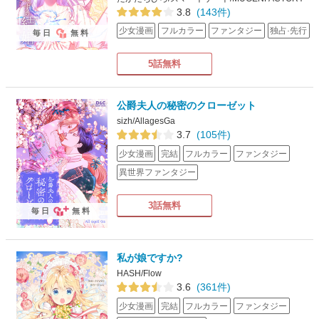
3.8
(143件)
少女漫画
フルカラー
ファンタジー
独占·先行
毎日
無料
5話無料
公爵夫人の秘密のクローゼット
sizh/AllagesGa
3.7
(105件)
少女漫画
完結
フルカラー
ファンタジー
異世界ファンタジー
3話無料
毎日
無料
私が娘ですか?
HASH/Flow
3.6
(361件)
少女漫画
完結
フルカラー
ファンタジー