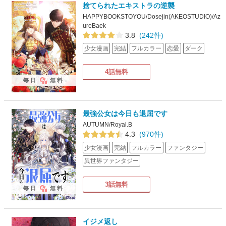
捨てられたエキストラの逆襲
HAPPYBOOKSTOYOU/Dosejin(AKEOSTUDIO)/Az
ureBaek
3.8
(242件)
少女漫画
完結
フルカラー
恋愛
ダーク
4話無料
毎日
無料
最強公女は今日も退屈です
AUTUMN/Royal.B
4.3
(970件)
少女漫画
完結
フルカラー
ファンタジー
異世界ファンタジー
3話無料
毎日
無料
イジメ返し