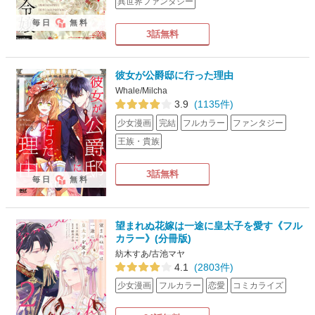
異世界ファンタジー
毎日
無料
3話無料
彼女が公爵邸に行った理由
Whale/Milcha
3.9
(1135件)
少女漫画
完結
フルカラー
ファンタジー
王族・貴族
3話無料
毎日
無料
望まれぬ花嫁は一途に皇太子を愛す《フル
カラー》(分冊版)
紡木すあ/古池マヤ
4.1
(2803件)
少女漫画
フルカラー
恋愛
コミカライズ