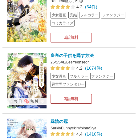
Rohdea/鷹咲いつき
4.2
(64件)
少女漫画
完結
フルカラー
ファンタジー
コミカライズ
3話無料
皇帝の子供を隠す方法
26/SSAL/LeeYeonseon
4.2
(1674件)
少女漫画
フルカラー
ファンタジー
異世界ファンタジー
3話無料
毎日
無料
緑陰の冠
Sarkk/Eunhyekim/binu/Siya
4.4
(1416件)