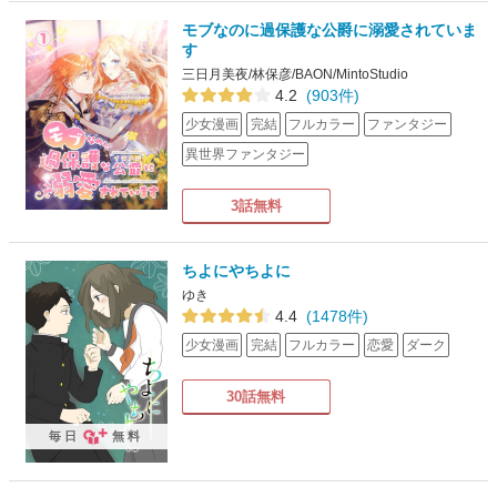
モブなのに過保護な公爵に溺愛されていま
す
三日月美夜/林保彦/BAON/MintoStudio
4.2
(903件)
少女漫画
完結
フルカラー
ファンタジー
異世界ファンタジー
3話無料
ちよにやちよに
ゆき
4.4
(1478件)
少女漫画
完結
フルカラー
恋愛
ダーク
30話無料
毎日
無料