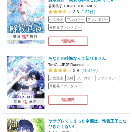
暮田呉子/TUGIKURUCOMICS
3.3
(132件)
少女漫画
フルカラー
ファンタジー
異世界ファンタジー
毎日
無料
5話無料
あなたの後悔なんて知りません
TwoCat/JEJE/Gaonnarabit
3.9
(1087件)
少女漫画
完結
フルカラー
ファンタジー
異世界ファンタジー
3話無料
毎日
無料
ヤサグレてしまった令嬢は、執着王子にな
びきたくない!