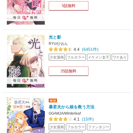
5話無料
毎日
無料
光と影
RYU/ひおん
4.4
(6451件)
少女漫画
フルカラー
イケメン女子
ワケあり
35話無料
毎日
無料
暴君夫から娘を救う方法
GGAMJA/Winterleaf
4.1
(15件)
少女漫画
フルカラー
ファンタジー