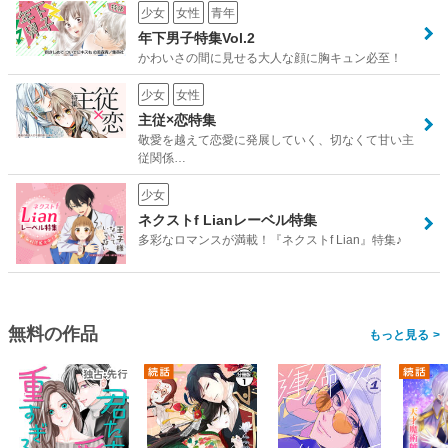
少女
女性
青年
年下男子特集Vol.2
かわいさの間に見せる大人な顔に胸キュン必至！
少女
女性
主従×恋特集
敬愛を越えて恋愛に発展していく、切なくて甘い主
従関係…
少女
ネクストf Lianレーベル特集
多彩なロマンスが満載！『ネクストf Lian』特集♪
無料の作品
>