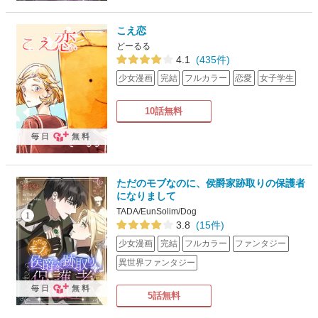
こえ恋
どーるる
4.1
(435件)
少女漫画
完結
フルカラー
恋愛
女子学生
10話無料
毎日
無料
ただのモブなのに、侯爵家跡取りの保護者
になりまして
TADA/EunSolim/Dog
3.8
(15件)
少女漫画
完結
フルカラー
ファンタジー
異世界ファンタジー
毎日
無料
5話無料