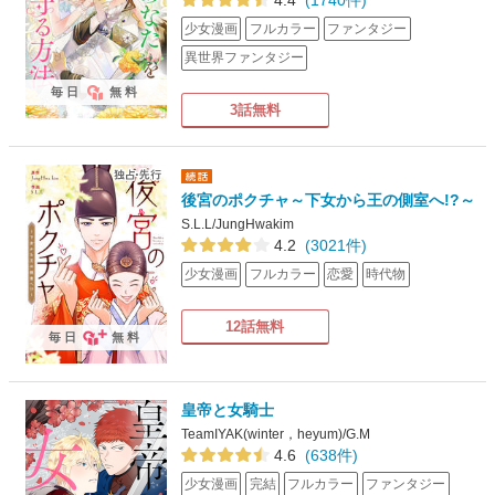
少女漫画
フルカラー
ファンタジー
異世界ファンタジー
毎日
無料
3話無料
後宮のポクチャ～下女から王の側室へ!?～
S.L.L/JungHwakim
4.2
(3021件)
少女漫画
フルカラー
恋愛
時代物
12話無料
毎日
無料
皇帝と女騎士
TeamIYAK(winter，heyum)/G.M
4.6
(638件)
少女漫画
完結
フルカラー
ファンタジー