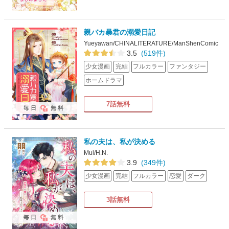
親バカ暴君の溺愛日記
Yueyawan/CHINALITERATURE/ManShenComic
3.5
(519件)
少女漫画
完結
フルカラー
ファンタジー
ホームドラマ
7話無料
毎日
無料
私の夫は、私が決める
Mul/H.N.
3.9
(349件)
少女漫画
完結
フルカラー
恋愛
ダーク
3話無料
毎日
無料