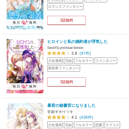
ロマンスファンタジー
3話無料
毎日
無料
ヒロインと私の婚約者が浮気した
SeolYiLynn/ssal-lemon
3.8
(97件)
少女漫画
完結
フルカラー
ファンタジー
異世界ファンタジー
3話無料
毎日
無料
暴君の秘書官になりました
甘波/ギオ/イツキ
4.1
(430件)
少女漫画
完結
フルカラー
恋愛
ラブコメ