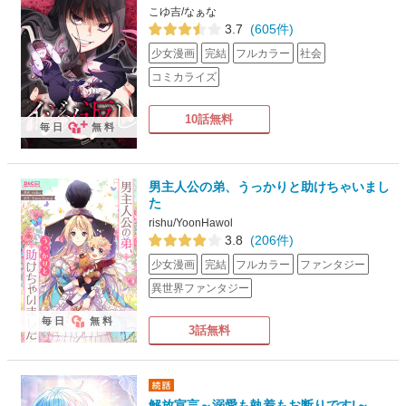
こゆ吉/なぁな
3.7
(605件)
少女漫画
完結
フルカラー
社会
コミカライズ
10話無料
毎日
無料
男主人公の弟、うっかりと助けちゃいまし
た
rishu/YoonHawol
3.8
(206件)
少女漫画
完結
フルカラー
ファンタジー
異世界ファンタジー
毎日
無料
3話無料
解放宣言～溺愛も執着もお断りです!～