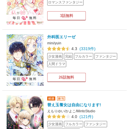
ロマンスファンタジー
3話無料
毎日
無料
外科医エリーゼ
mini/yuin
4.3
(3319件)
少女漫画
完結
フルカラー
ファンタジー
人間ドラマ
26話無料
毎日
無料
替え玉養女は自由になります!
えもりゆい/かよこ/MintoStudio
4.0
(121件)
少女漫画
フルカラー
ファンタジー