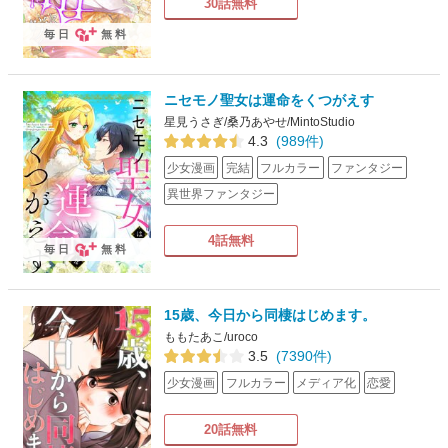
30話無料
毎日
無料
ニセモノ聖女は運命をくつがえす
星見うさぎ/桑乃あやせ/MintoStudio
4.3
(989件)
少女漫画
完結
フルカラー
ファンタジー
異世界ファンタジー
4話無料
毎日
無料
15歳、今日から同棲はじめます。
ももたあこ/uroco
3.5
(7390件)
少女漫画
フルカラー
メディア化
恋愛
20話無料