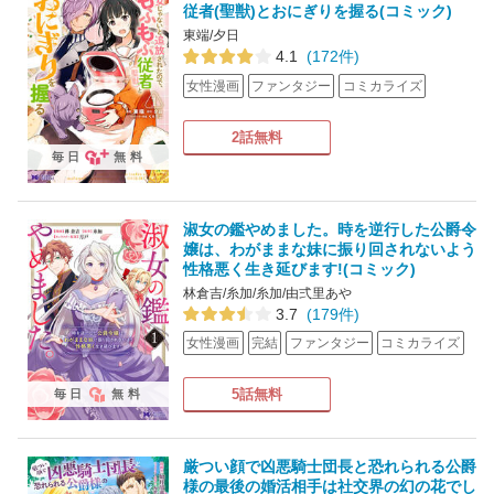
従者(聖獣)とおにぎりを握る(コミック)
東端/夕日
4.1
(172件)
女性漫画
ファンタジー
コミカライズ
2話無料
毎日
無料
淑女の鑑やめました。時を逆行した公爵令
嬢は、わがままな妹に振り回されないよう
性格悪く生き延びます!(コミック)
林倉吉/糸加/糸加/由弍里あや
3.7
(179件)
女性漫画
完結
ファンタジー
コミカライズ
5話無料
毎日
無料
厳つい顔で凶悪騎士団長と恐れられる公爵
様の最後の婚活相手は社交界の幻の花でし