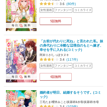
3.6
(80件)
女性漫画
ファンタジー
コミカライズ
5話無料
毎日
無料
「お前が代わりに死ね」と言われた私。妹
の身代わりに冷酷な辺境伯のもとへ嫁ぎ、
幸せを手に入れる(コミック)
阿末りさ/しっぽタヌキ
3.4
(117件)
女性漫画
ファンタジー
コミカライズ
4話無料
毎日
無料
婚約者が明日、結婚するそうです。(コミ
ック)
三毛たま/櫻井みこと/炭基研&水母/炭基研/水母
3.4
(103件)