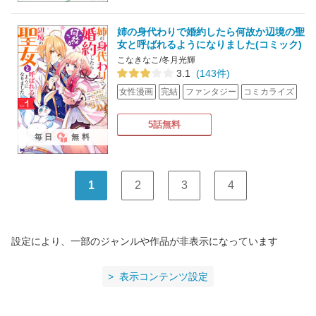
姉の身代わりで婚約したら何故か辺境の聖
女と呼ばれるようになりました(コミック)
こなきなこ/冬月光輝
3.1
(143件)
女性漫画
完結
ファンタジー
コミカライズ
5話無料
毎日
無料
1
2
3
4
設定により、一部のジャンルや作品が非表示になっています
表示コンテンツ設定