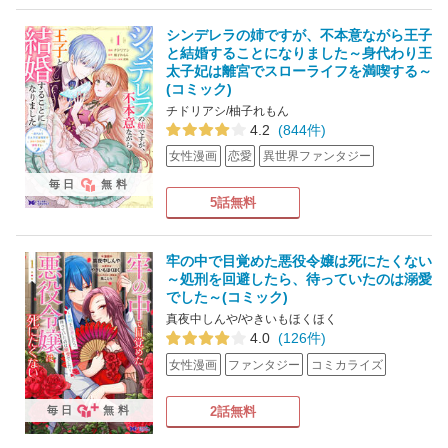
シンデレラの姉ですが、不本意ながら王子
と結婚することになりました～身代わり王
太子妃は離宮でスローライフを満喫する～
(コミック)
チドリアシ/柚子れもん
4.2
(844件)
女性漫画
恋愛
異世界ファンタジー
毎日
無料
5話無料
牢の中で目覚めた悪役令嬢は死にたくない
～処刑を回避したら、待っていたのは溺愛
でした～(コミック)
真夜中しんや/やきいもほくほく
4.0
(126件)
女性漫画
ファンタジー
コミカライズ
2話無料
毎日
無料