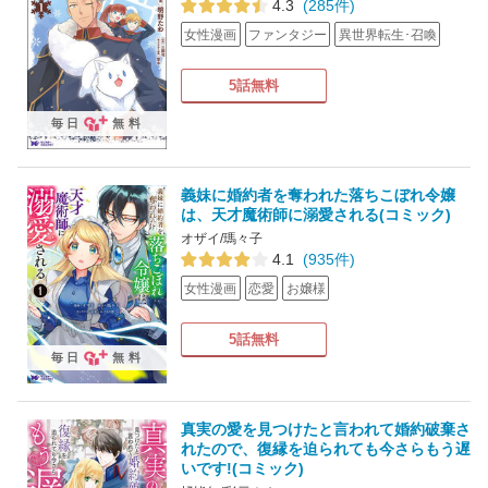
4.3
(285件)
女性漫画
ファンタジー
異世界転生･召喚
5話無料
毎日
無料
義妹に婚約者を奪われた落ちこぼれ令嬢
は、天才魔術師に溺愛される(コミック)
オザイ/瑪々子
4.1
(935件)
女性漫画
恋愛
お嬢様
5話無料
毎日
無料
真実の愛を見つけたと言われて婚約破棄さ
れたので、復縁を迫られても今さらもう遅
いです!(コミック)