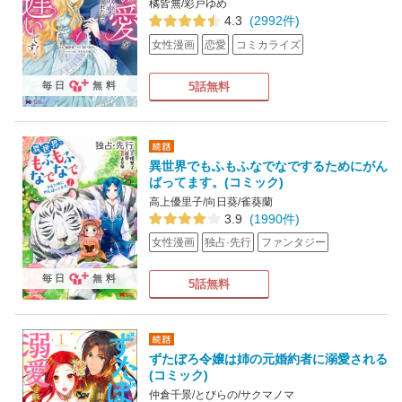
橘皆無/彩戸ゆめ
4.3
(2992件)
女性漫画
恋愛
コミカライズ
5話無料
毎日
無料
異世界でもふもふなでなでするためにがん
ばってます。(コミック)
高上優里子/向日葵/雀葵蘭
3.9
(1990件)
女性漫画
独占·先行
ファンタジー
毎日
無料
5話無料
ずたぼろ令嬢は姉の元婚約者に溺愛される
(コミック)
仲倉千景/とびらの/サクマノマ