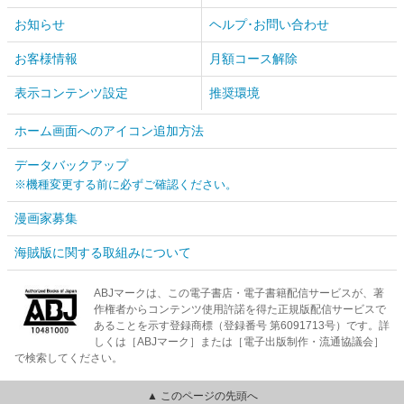
お知らせ
ヘルプ･お問い合わせ
お客様情報
月額コース解除
表示コンテンツ設定
推奨環境
ホーム画面へのアイコン追加方法
データバックアップ
※機種変更する前に必ずご確認ください。
漫画家募集
海賊版に関する取組みについて
ABJマークは、この電子書店・電子書籍配信サービスが、著
作権者からコンテンツ使用許諾を得た正規版配信サービスで
あることを示す登録商標（登録番号 第6091713号）です。詳
しくは［ABJマーク］または［電子出版制作・流通協議会］
で検索してください。
▲ このページの先頭へ