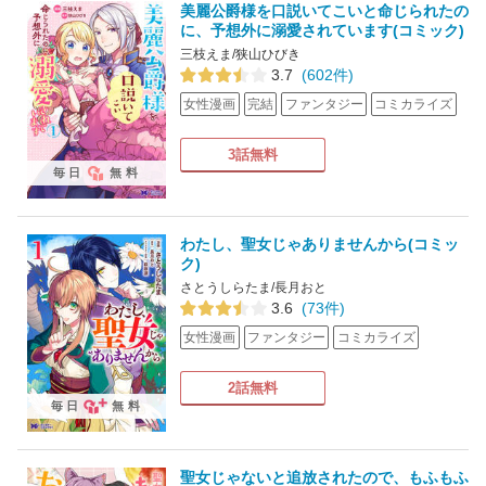
美麗公爵様を口説いてこいと命じられたの
に、予想外に溺愛されています(コミック)
三枝えま/狭山ひびき
3.7
(602件)
女性漫画
完結
ファンタジー
コミカライズ
3話無料
毎日
無料
わたし、聖女じゃありませんから(コミッ
ク)
さとうしらたま/長月おと
3.6
(73件)
女性漫画
ファンタジー
コミカライズ
2話無料
毎日
無料
聖女じゃないと追放されたので、もふもふ