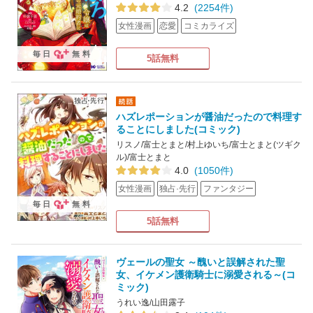
4.2
(2254件)
女性漫画
恋愛
コミカライズ
毎日
無料
5話無料
ハズレポーションが醤油だったので料理す
ることにしました(コミック)
リスノ/富士とまと/村上ゆいち/富士とまと(ツギク
ル)/富士とまと
4.0
(1050件)
女性漫画
独占·先行
ファンタジー
毎日
無料
5話無料
ヴェールの聖女 ～醜いと誤解された聖
女、イケメン護衛騎士に溺愛される～(コ
ミック)
うれい逸/山田露子