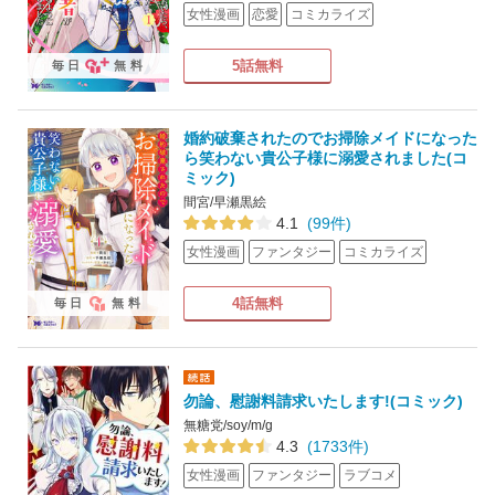
女性漫画
恋愛
コミカライズ
5話無料
毎日
無料
婚約破棄されたのでお掃除メイドになった
ら笑わない貴公子様に溺愛されました(コ
ミック)
間宮/早瀬黒絵
4.1
(99件)
女性漫画
ファンタジー
コミカライズ
4話無料
毎日
無料
勿論、慰謝料請求いたします!(コミック)
無糖党/soy/m/g
4.3
(1733件)
女性漫画
ファンタジー
ラブコメ