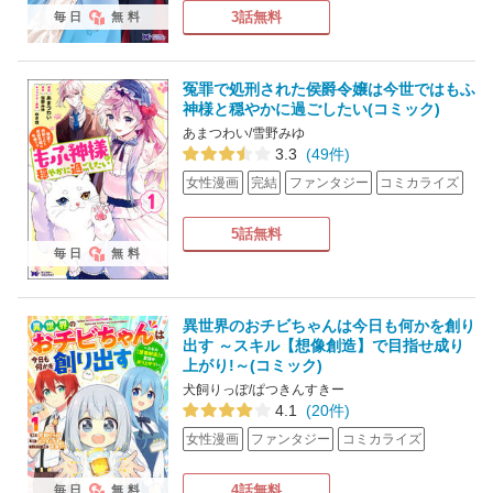
3話無料
毎日
無料
冤罪で処刑された侯爵令嬢は今世ではもふ
神様と穏やかに過ごしたい(コミック)
あまつわい/雪野みゆ
3.3
(49件)
女性漫画
完結
ファンタジー
コミカライズ
5話無料
毎日
無料
異世界のおチビちゃんは今日も何かを創り
出す ～スキル【想像創造】で目指せ成り
上がり!～(コミック)
犬飼りっぽ/ぱつきんすきー
4.1
(20件)
女性漫画
ファンタジー
コミカライズ
4話無料
毎日
無料