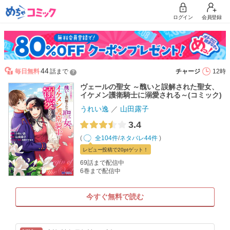
ログイン
会員登録
44
毎日無料
話まで
チャージ
12時
？
ヴェールの聖女 ～醜いと誤解された聖女、
イケメン護衛騎士に溺愛される～(コミック)
うれい逸
山田露子
3.4
(
全104件
/
ネタバレ44件
)
レビュー
投稿で20pt
ゲット！
69話まで配信中
6巻まで配信中
今すぐ無料で読む