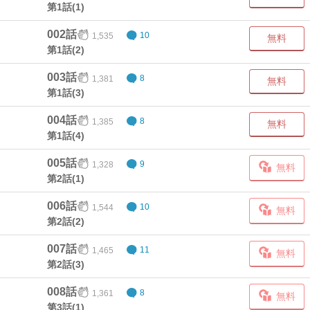
第1話(1)
002話
1,535
10
無料
第1話(2)
003話
1,381
8
無料
第1話(3)
004話
1,385
8
無料
第1話(4)
005話
1,328
9
無料
第2話(1)
006話
1,544
10
無料
第2話(2)
007話
1,465
11
無料
第2話(3)
008話
1,361
8
無料
第3話(1)