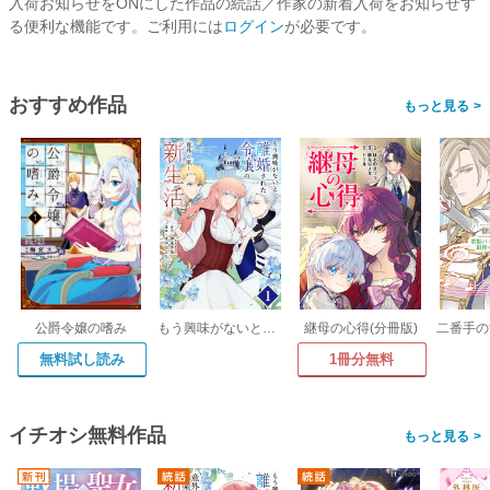
入荷お知らせをONにした作品の続話／作家の新着入荷をお知らせす
る便利な機能です。ご利用には
ログイン
が必要です。
おすすめ作品
>
公爵令嬢の嗜み
もう興味がないと離婚された令嬢の意外と楽しい新生活【単話】
継母の心得(分冊版)
無料試し読み
1冊分無料
イチオシ無料作品
>