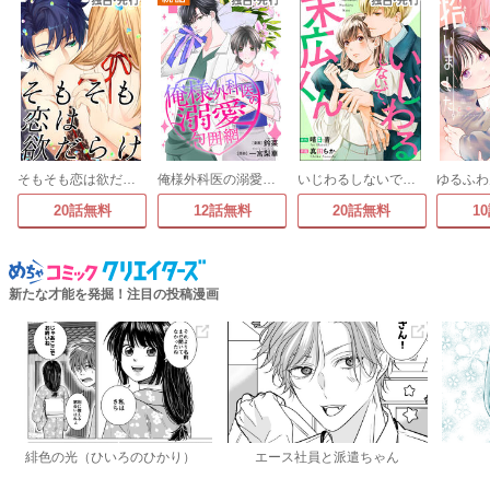
そもそも恋は欲だらけ
俺様外科医の溺愛包囲網
いじわるしないで、末広くん
20話無料
12話無料
20話無料
1
新たな才能を発掘！注目の投稿漫画
緋色の光（ひいろのひかり）
エース社員と派遣ちゃん