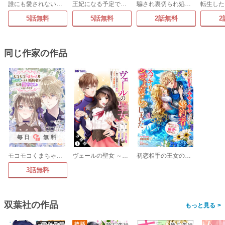
誰にも愛されないので床を磨いていたらそこが聖域化した令嬢の話(コミック)
王妃になる予定でしたが、偽聖女の汚名を着せられたので逃亡したら、皇太子に溺愛されました。そちらもどうぞお幸せに。(コミック)
騙され裏切られ処刑された私が……誰を信じられるというのでしょう?(コミック)
5話無料
5話無料
2話無料
2
同じ作家の作品
毎日
無料
モコモコくまちゃんが怒っています、婚約者が私を愛せないと言ったので
ヴェールの聖女 ～醜いと誤解された聖女、イケメン護衛騎士に溺愛される～(コミック) 分冊版
初恋相手の王女の心配ばかりしている婚約者と、スッキリさよならしました ～隣国の王太子に見初められ溺愛が始まりました～
3話無料
双葉社の作品
>