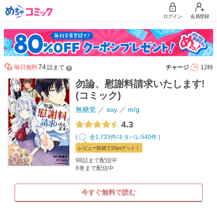
ログイン
会員登録
74
毎日無料
話まで
チャージ
12時
？
勿論、慰謝料請求いたします!
(コミック)
無糖党
soy
m/g
4.3
(
全1,733件
/
ネタバレ540件
)
レビュー
投稿で20pt
ゲット！
98話まで配信中
8巻まで配信中
今すぐ無料で読む