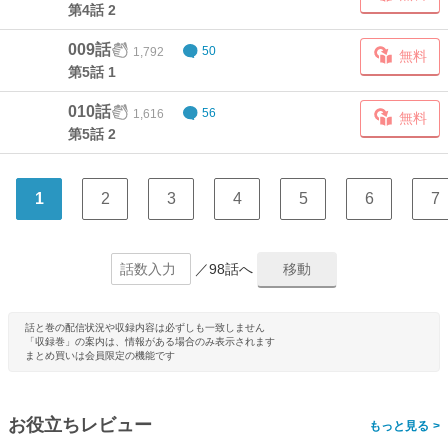
第4話 2
009話
1,792
50
無料
第5話 1
010話
1,616
56
無料
第5話 2
1
2
3
4
5
6
7
／98話へ
話と巻の配信状況や収録内容は必ずしも一致しません
「収録巻」の案内は、情報がある場合のみ表示されます
まとめ買いは会員限定の機能です
お役立ちレビュー
>