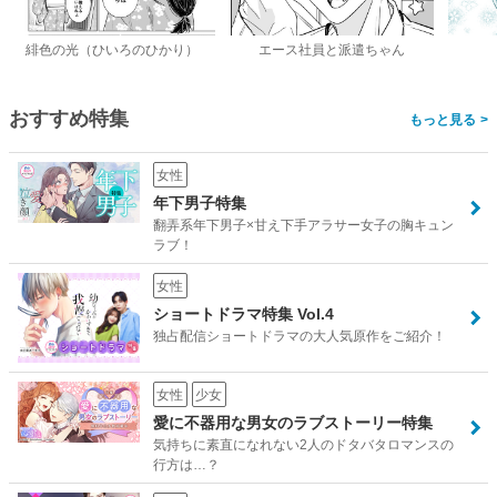
緋色の光（ひいろのひかり）
エース社員と派遣ちゃん
おすすめ特集
>
女性
年下男子特集
翻弄系年下男子×甘え下手アラサー女子の胸キュン
ラブ！
女性
ショートドラマ特集 Vol.4
独占配信ショートドラマの大人気原作をご紹介！
女性
少女
愛に不器用な男女のラブストーリー特集
気持ちに素直になれない2人のドタバタロマンスの
行方は…？