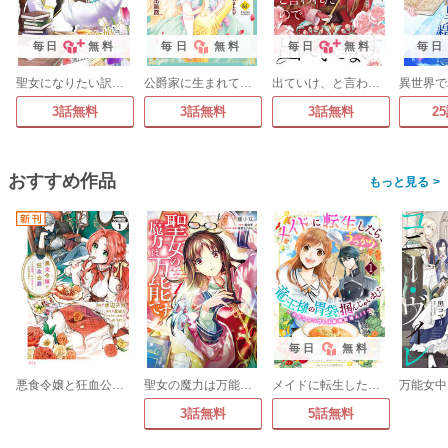
毎日
無料
毎日
無料
毎日
無料
毎日
聖女になりたい訳ではありませんが 辺境からきた田舎娘なのに王太子妃候補に選ばれてしまいました!?
公爵家に生まれて初日に跡継ぎ失格の烙印を押されましたが今日も元気に生きてます!
出ていけ、と言われたので出ていきます
3話無料
3話無料
3話無料
2
おすすめ作品
>
毎日
無料
悪食令嬢と狂血公爵 ～その魔物、私が美味しくいただきます!～ 分冊版
聖女の魔力は万能です【タテスク】
メイドに転生したら、うっかり竜王様の胃袋掴んじゃいました～元ポンコツOLは最強料理人!?～
3話無料
5話無料