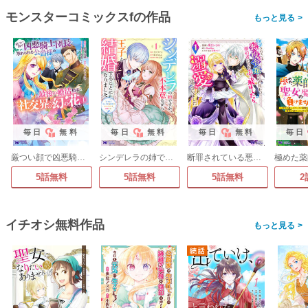
モンスターコミックスfの作品
>
毎日
無料
毎日
無料
毎日
無料
毎日
厳つい顔で凶悪騎士団長と恐れられる公爵様の最後の婚活相手は社交界の幻の花でした(コミック)
シンデレラの姉ですが、不本意ながら王子と結婚することになりました～身代わり王太子妃は離宮でスローライフを満喫する～(コミック)
断罪されている悪役令嬢と入れ替わって婚約者たちをぶっ飛ばしたら、溺愛が待っていました(コミック)
5話無料
5話無料
5話無料
2
イチオシ無料作品
>