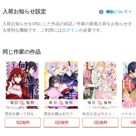
入荷お知らせ設定
機能について
？
入荷お知らせをONにした作品の続話／作家の新着入荷をお知らせす
る便利な機能です。ご利用には
ログイン
が必要です。
同じ作家の作品
毎日
無料
毎日
無料
毎日
無料
悪役令嬢って何をすればいいんだっけ?
悪役令嬢は全力でグータラしたいのに、隣国皇太子が溺愛してくる。なぜ。
転生公女は今さら傷つかない 姉の婚約者に嫌われていると思ったのに、溺愛されているようです?
5話無料
2話無料
2話無料
3