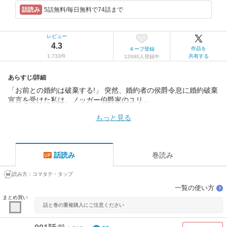
5話無料/毎日無料で74話まで
レビュー
4.3
作品を
キープ登録
1,733件
共有する
12690人登録中
あらすじ/詳細
「お前との婚約は破棄する!」 突然、婚約者の侯爵令息に婚約破棄
宣言を受けた私は、ノッガー伯爵家のユリ…
もっと見る
話読み
巻読み
読み方：
コマタテ・タップ
一覧の使い方
？
まとめ買い
話と巻の重複購入にご注意ください