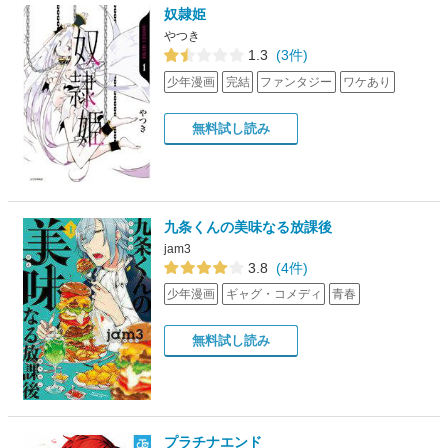
奴隷姫
やつき
1.3
(3件)
少年漫画
完結
ファンタジー
ワケあり
無料試し読み
九条くんの美味なる放課後
jam3
3.8
(4件)
少年漫画
ギャグ・コメディ
青春
無料試し読み
プラチナエンド