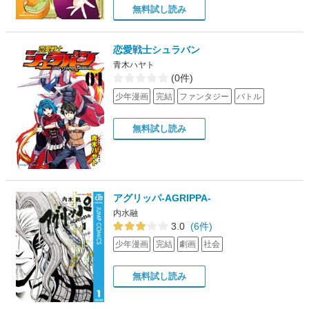
無料試し読み
恋愛戦士シュラバン
青木ハヤト
(0件)
少年漫画
完結
ファンタジー
バトル
無料試し読み
アグリッパ-AGRIPPA-
内水融
3.0
(6件)
少年漫画
完結
劇画
社会
無料試し読み