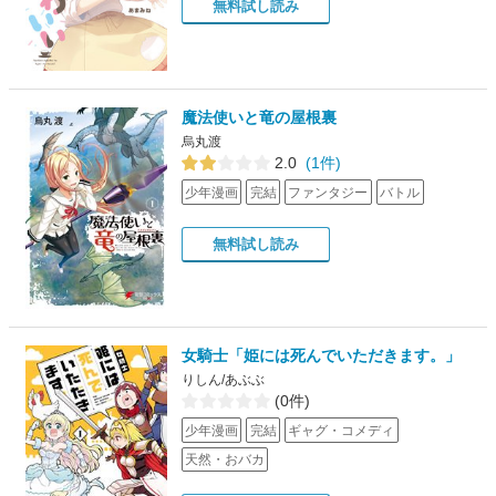
無料試し読み
魔法使いと竜の屋根裏
烏丸渡
2.0
(1件)
少年漫画
完結
ファンタジー
バトル
無料試し読み
女騎士「姫には死んでいただきます。」
りしん/あぶぶ
(0件)
少年漫画
完結
ギャグ・コメディ
天然・おバカ