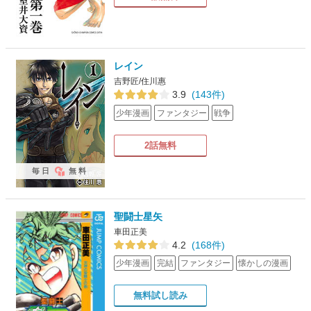
レイン
吉野匠/住川惠
3.9
(143件)
少年漫画
ファンタジー
戦争
2話無料
毎日
無料
聖闘士星矢
車田正美
4.2
(168件)
少年漫画
完結
ファンタジー
懐かしの漫画
無料試し読み