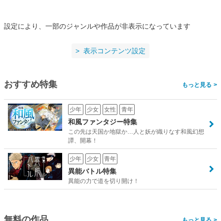
設定により、一部のジャンルや作品が非表示になっています
表示コンテンツ設定
おすすめ特集
>
少年
少女
女性
青年
和風ファンタジー特集
この先は天国か地獄か…人と妖が織りなす和風幻想
譚、開幕！
少年
少女
青年
異能バトル特集
異能の力で道を切り開け！
無料の作品
>