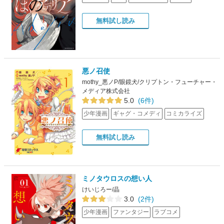
無料試し読み
悪ノ召使
mothy_悪ノP/眼鏡犬/クリプトン・フューチャー・
メディア株式会社
5.0
(6件)
少年漫画
ギャグ・コメディ
コミカライズ
無料試し読み
ミノタウロスの想い人
けいじろー/晶
3.0
(2件)
少年漫画
ファンタジー
ラブコメ