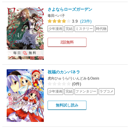
さよならローズガーデン
毒田ペパ子
3.9
(23件)
少年漫画
完結
ミステリー
時代物
2話無料
毎日
無料
祝福のカンパネラ
虎向ひゅうら/ういんどみるOasis
(0件)
少年漫画
完結
ファンタジー
ラブコメ
無料試し読み