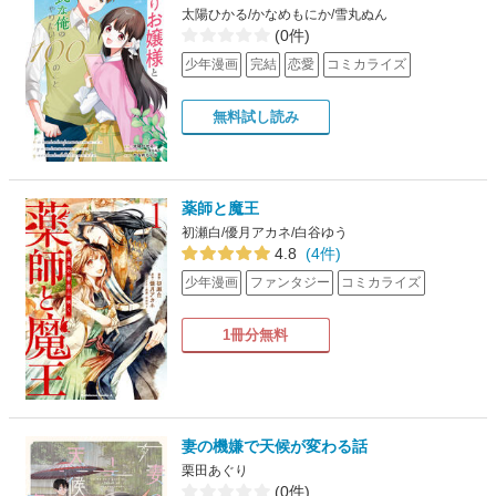
太陽ひかる/かなめもにか/雪丸ぬん
(0件)
少年漫画
完結
恋愛
コミカライズ
無料試し読み
薬師と魔王
初瀬白/優月アカネ/白谷ゆう
4.8
(4件)
少年漫画
ファンタジー
コミカライズ
1冊分無料
妻の機嫌で天候が変わる話
栗田あぐり
(0件)