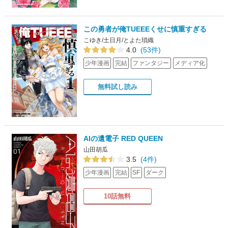
この勇者が俺TUEEEくせに慎重すぎる
こゆき/土日月/とよた瑣織
4.0
(53件)
少年漫画
完結
ファンタジー
メディア化
無料試し読み
AIの遺電子 RED QUEEN
山田胡瓜
3.5
(4件)
少年漫画
完結
SF
ダーク
10話無料