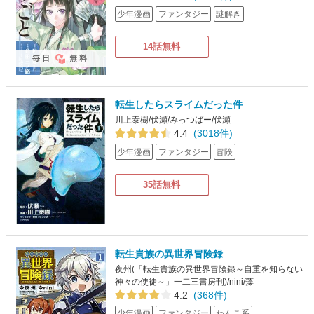
少年漫画
ファンタジー
謎解き
14話無料
毎日
無料
転生したらスライムだった件
川上泰樹/伏瀬/みっつばー/伏瀬
4.4
(3018件)
少年漫画
ファンタジー
冒険
35話無料
転生貴族の異世界冒険録
夜州(「転生貴族の異世界冒険録～自重を知らない
神々の使徒～」一二三書房刊)/nini/藻
4.2
(368件)
少年漫画
ファンタジー
わんこ系