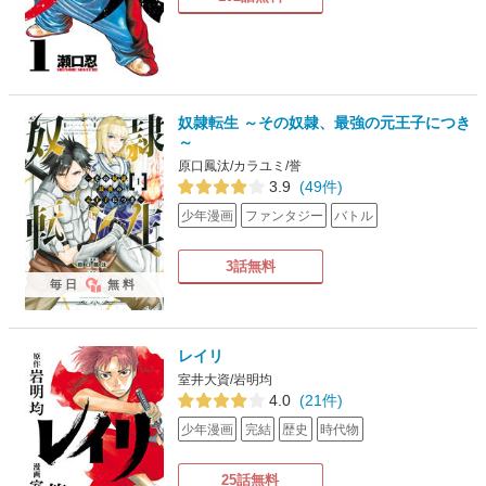
奴隷転生 ～その奴隷、最強の元王子につき
～
原口鳳汰/カラユミ/誉
3.9
(49件)
少年漫画
ファンタジー
バトル
3話無料
毎日
無料
レイリ
室井大資/岩明均
4.0
(21件)
少年漫画
完結
歴史
時代物
25話無料