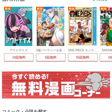
アウトデイズ
S級パーティーを追放された料理人、最強バフ飯だった件
ONE PIECE モノクロ版
SAKAM
10話無料
6話無料
56話無料
1
コミック・小説を探す