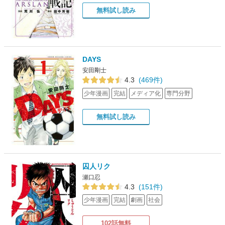
無料試し読み
DAYS
安田剛士
4.3
(469件)
少年漫画
完結
メディア化
専門分野
無料試し読み
囚人リク
瀬口忍
4.3
(151件)
少年漫画
完結
劇画
社会
102話無料