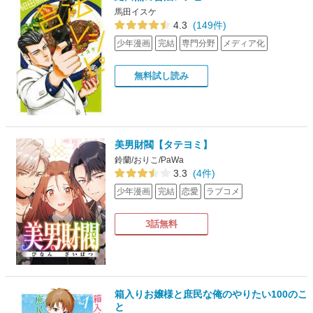
馬田イスケ
4.3
(149件)
少年漫画
完結
専門分野
メディア化
無料試し読み
美男財閥【タテヨミ】
鈴蘭/おりこ/PaWa
3.3
(4件)
少年漫画
完結
恋愛
ラブコメ
3話無料
箱入りお嬢様と庶民な俺のやりたい100のこ
と