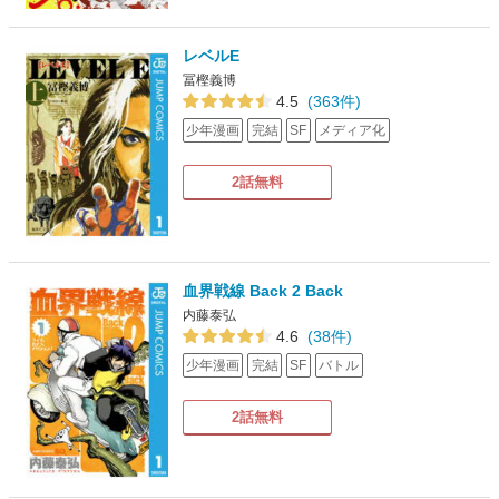
レベルE
冨樫義博
4.5
(363件)
少年漫画
完結
SF
メディア化
2話無料
血界戦線 Back 2 Back
内藤泰弘
4.6
(38件)
少年漫画
完結
SF
バトル
2話無料