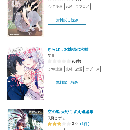
少年漫画
恋愛
ラブコメ
無料試し読み
きらぼしお嬢様の求婚
英貴
(0件)
少年漫画
完結
恋愛
ラブコメ
無料試し読み
空の謳 天野こずえ短編集
天野こずえ
3.0
(1件)