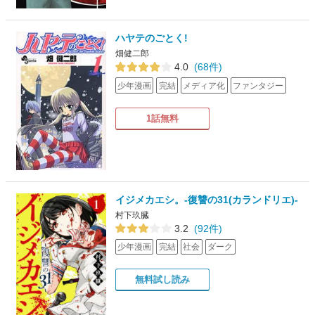
ハヤテのごとく!
畑健二郎
4.0
(68件)
少年漫画
完結
メディア化
ファンタジー
1話無料
イジメカエシ。-復讐の31(カランドリエ)-
村下玖臓
3.2
(92件)
少年漫画
完結
社会
ダーク
無料試し読み