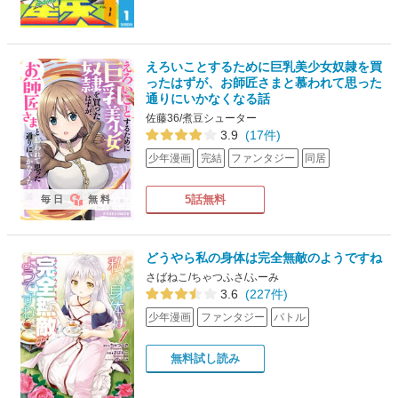
えろいことするために巨乳美少女奴隷を買
ったはずが、お師匠さまと慕われて思った
通りにいかなくなる話
佐藤36/煮豆シューター
3.9
(17件)
少年漫画
完結
ファンタジー
同居
5話無料
毎日
無料
どうやら私の身体は完全無敵のようですね
さばねこ/ちゃつふさ/ふーみ
3.6
(227件)
少年漫画
ファンタジー
バトル
無料試し読み