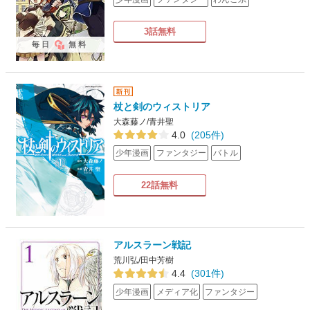
3話無料
毎日
無料
杖と剣のウィストリア
大森藤ノ/青井聖
4.0
(205件)
少年漫画
ファンタジー
バトル
22話無料
アルスラーン戦記
荒川弘/田中芳樹
4.4
(301件)
少年漫画
メディア化
ファンタジー