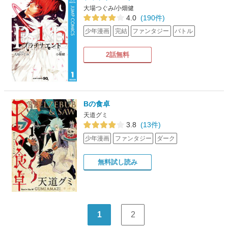
大場つぐみ/小畑健
4.0
(190件)
少年漫画
完結
ファンタジー
バトル
2話無料
Bの食卓
天道グミ
3.8
(13件)
少年漫画
ファンタジー
ダーク
無料試し読み
1
2