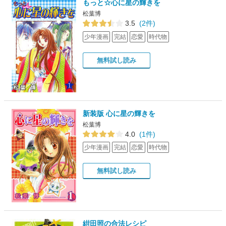
もっと☆心に星の輝きを
松葉博
3.5
(2件)
少年漫画
完結
恋愛
時代物
無料試し読み
新装版 心に星の輝きを
松葉博
4.0
(1件)
少年漫画
完結
恋愛
時代物
無料試し読み
紺田照の合法レシピ