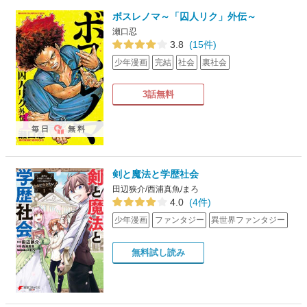
ボスレノマ～「囚人リク」外伝～
瀬口忍
3.8
(15件)
少年漫画
完結
社会
裏社会
3話無料
毎日
無料
剣と魔法と学歴社会
田辺狭介/西浦真魚/まろ
4.0
(4件)
少年漫画
ファンタジー
異世界ファンタジー
無料試し読み