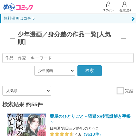
ログイン
会員登録
無料漫画はコチラ
少年漫画／身分差の作品一覧[人気
順]
検索
完結
検索結果 約55件
薬屋のひとりごと～猫猫の後宮謎解き手帳
～
日向夏/倉田三ノ路/しのとうこ
4.6
(9610件)