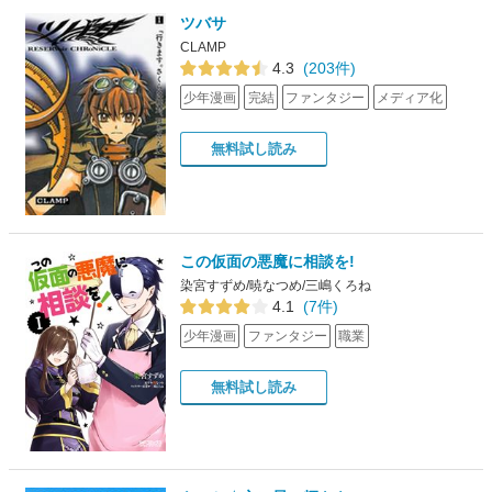
ツバサ
CLAMP
4.3
(203件)
少年漫画
完結
ファンタジー
メディア化
無料試し読み
この仮面の悪魔に相談を!
染宮すずめ/暁なつめ/三嶋くろね
4.1
(7件)
少年漫画
ファンタジー
職業
無料試し読み