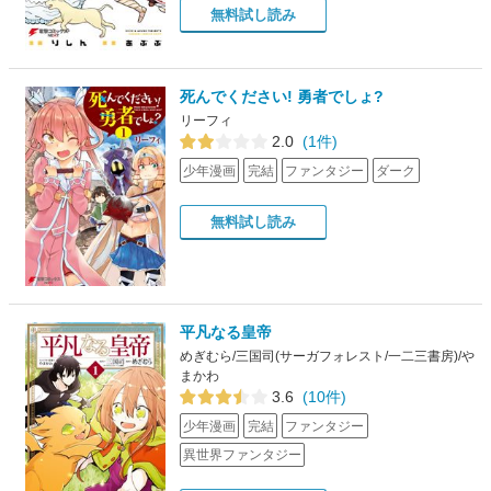
無料試し読み
死んでください! 勇者でしょ?
リーフィ
2.0
(1件)
少年漫画
完結
ファンタジー
ダーク
無料試し読み
平凡なる皇帝
めぎむら/三国司(サーガフォレスト/一二三書房)/や
まかわ
3.6
(10件)
少年漫画
完結
ファンタジー
異世界ファンタジー