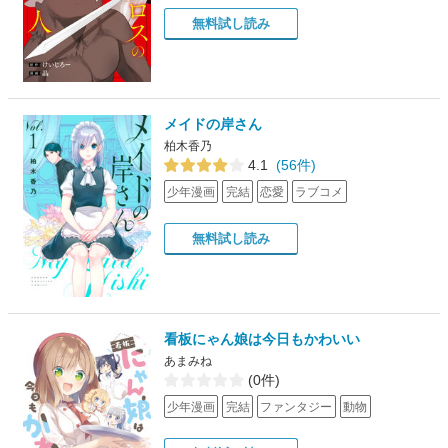
無料試し読み
メイドの岸さん
柏木香乃
4.1
(56件)
少年漫画
完結
恋愛
ラブコメ
無料試し読み
看板にゃん娘は今日もかわいい
あまみね
(0件)
少年漫画
完結
ファンタジー
動物