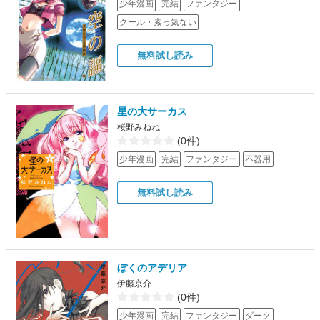
少年漫画
完結
ファンタジー
クール・素っ気ない
無料試し読み
星の大サーカス
桜野みねね
(0件)
少年漫画
完結
ファンタジー
不器用
無料試し読み
ぼくのアデリア
伊藤京介
(0件)
少年漫画
完結
ファンタジー
ダーク