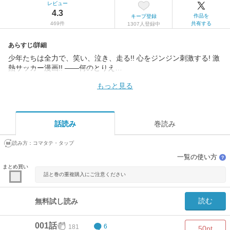
レビュー
4.3
作品を
キープ登録
469件
共有する
1307人登録中
あらすじ/詳細
少年たちは全力で、笑い、泣き、走る!! 心をジンジン刺激する! 激
熱サッカー漫画!! ――何のとりえ…
もっと見る
話読み
巻読み
読み方：
コマタテ・タップ
一覧の使い方
？
まとめ買い
話と巻の重複購入にご注意ください
読む
無料試し読み
001話
181
6
50pt