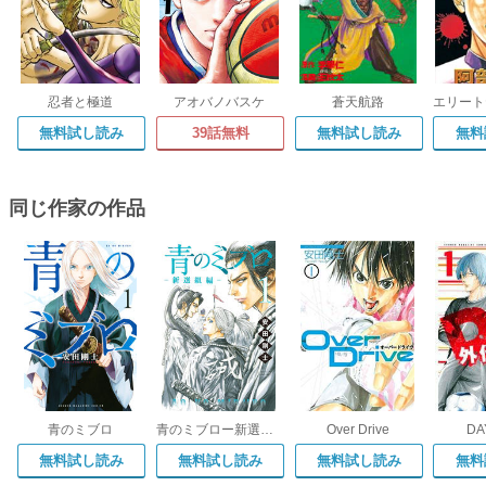
忍者と極道
アオバノバスケ
蒼天航路
無料試し読み
39話無料
無料試し読み
無料
同じ作家の作品
青のミブロ
青のミブロー新選組編ー
Over Drive
D
無料試し読み
無料試し読み
無料試し読み
無料