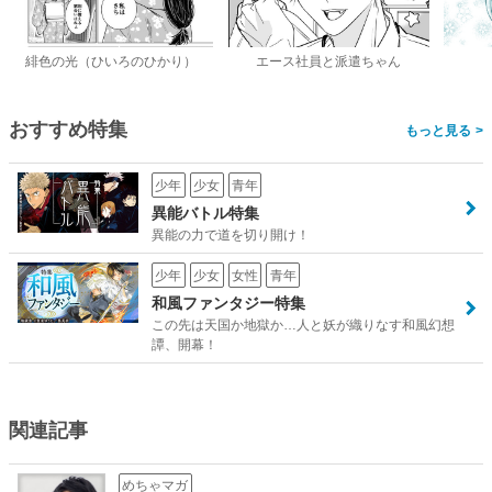
緋色の光（ひいろのひかり）
エース社員と派遣ちゃん
おすすめ特集
>
少年
少女
青年
異能バトル特集
異能の力で道を切り開け！
少年
少女
女性
青年
和風ファンタジー特集
この先は天国か地獄か…人と妖が織りなす和風幻想
譚、開幕！
関連記事
めちゃマガ