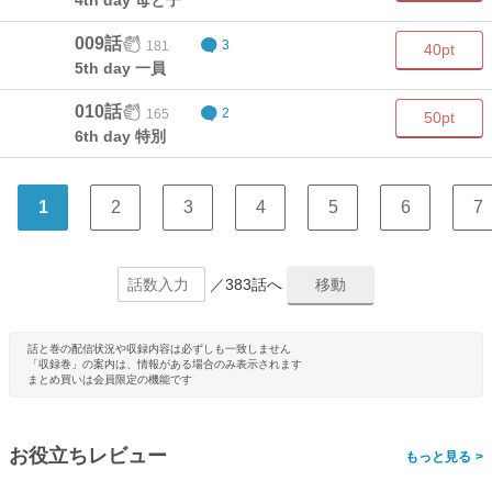
4th day 母と子
009話
181
3
40pt
5th day 一員
010話
165
2
50pt
6th day 特別
1
2
3
4
5
6
7
／383話へ
話と巻の配信状況や収録内容は必ずしも一致しません
「収録巻」の案内は、情報がある場合のみ表示されます
まとめ買いは会員限定の機能です
お役立ちレビュー
>