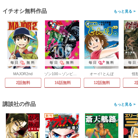
イチオシ無料作品
>
毎日
無料
毎日
無料
毎日
無料
毎日
MAJOR2nd
ゾン100～ゾンビになるまでにしたい100のこと～
オーイ! とんぼ
怪
2話無料
16話無料
12話無料
2
講談社の作品
>