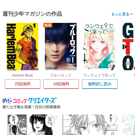
週刊少年マガジンの作品
>
Harlem Beat
ブルーロック
ランウェイで笑って
29話無料
28話無料
無料試し読み
新たな才能を発掘！注目の投稿漫画