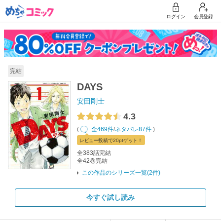
ログイン
会員登録
完結
DAYS
安田剛士
4.3
(
全469件
/
ネタバレ87件
)
レビュー
投稿で20pt
ゲット！
全383話完結
全42巻完結
この作品のシリーズ一覧(2件)
今すぐ試し読み