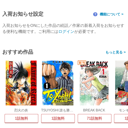
入荷お知らせ設定
機能について
？
入荷お知らせをONにした作品の続話／作家の新着入荷をお知らせす
る便利な機能です。ご利用には
ログイン
が必要です。
おすすめ作品
>
烈火の炎
TSUYOSHI 誰も勝てない、アイツには
BREAK BACK
モン
1話無料
1話無料
71話無料
1