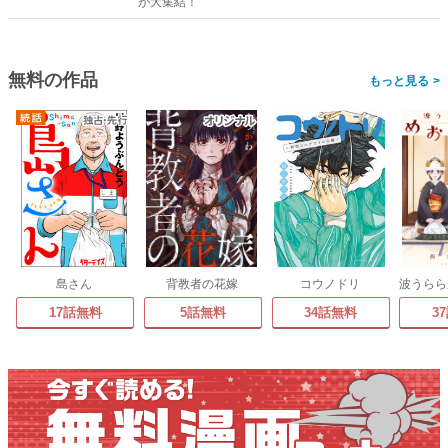
が大集結！
無料の作品
>
島さん
背教者の花嫁
コウノドリ
17話無料
5話無料
34話無料
3