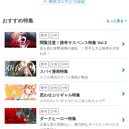
表示コンテンツ設定
おすすめ特集
>
青年
少年
閲覧注意！猟奇サスペンス特集 Vol.2
息を呑む衝撃展開の連続…！苦手な方は無理せず回
れ右！
青年
少女
少年
スパイ漫画特集
スリル満点のスパイ漫画が集結
青年
女性
少年
思わせぶりギャル特集
エロかわいいギャルたちに迫られちゃう!?
青年
少年
ダークヒーロー特集
正義も悪も関係ない…魅力的なダークヒーローたち