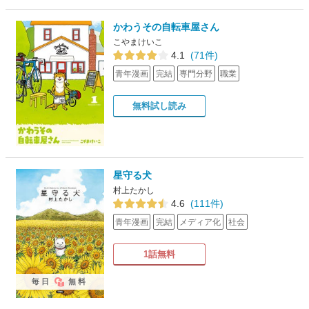
かわうその自転車屋さん
こやまけいこ
4.1
(71件)
青年漫画
完結
専門分野
職業
無料試し読み
星守る犬
村上たかし
4.6
(111件)
青年漫画
完結
メディア化
社会
1話無料
毎日
無料