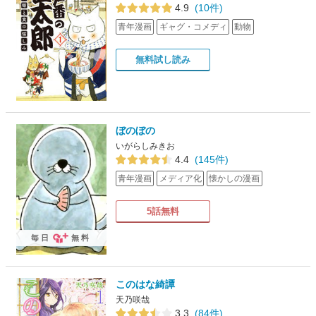
4.9
(10件)
青年漫画
ギャグ・コメディ
動物
無料試し読み
ぼのぼの
いがらしみきお
4.4
(145件)
青年漫画
メディア化
懐かしの漫画
5話無料
毎日
無料
このはな綺譚
天乃咲哉
3.3
(84件)