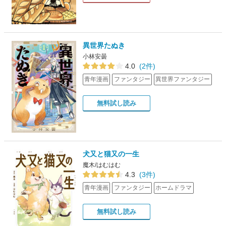
異世界たぬき
小林安曇
4.0
(2件)
青年漫画
ファンタジー
異世界ファンタジー
無料試し読み
犬又と猫又の一生
魔木/はむはむ
4.3
(3件)
青年漫画
ファンタジー
ホームドラマ
無料試し読み