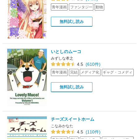
青年漫画
ファンタジー
動物
無料試し読み
いとしのムーコ
みずしな孝之
4.5
(610件)
青年漫画
完結
メディア化
ギャグ・コメディ
無料試し読み
チーズスイートホーム
こなみかなた
4.5
(110件)