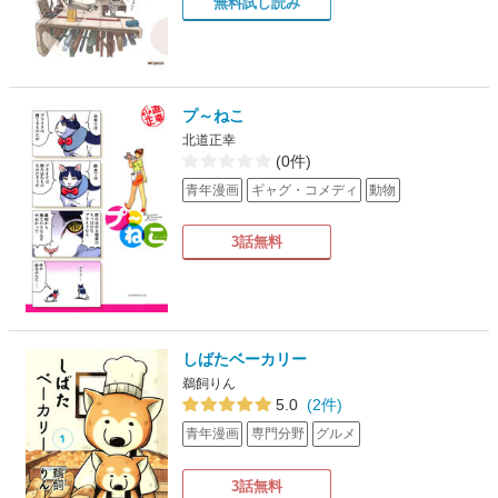
無料試し読み
プ～ねこ
北道正幸
(0件)
青年漫画
ギャグ・コメディ
動物
3話無料
しばたベーカリー
鵜飼りん
5.0
(2件)
青年漫画
専門分野
グルメ
3話無料