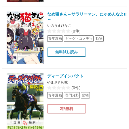
なめ猫さん～サラリーマン、にゃめんなよ!!
～
いのうえひなこ
(0件)
青年漫画
ギャグ・コメディ
動物
無料試し読み
ディープインパクト
やまさき拓味
(0件)
青年漫画
専門分野
動物
2話無料
毎日
無料