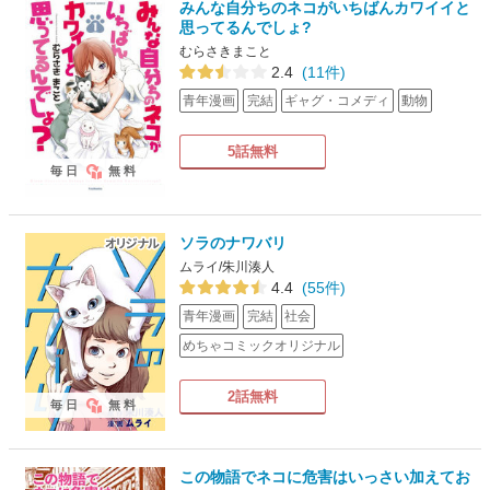
みんな自分ちのネコがいちばんカワイイと
思ってるんでしょ?
むらさきまこと
2.4
(11件)
青年漫画
完結
ギャグ・コメディ
動物
5話無料
毎日
無料
ソラのナワバリ
ムライ/朱川湊人
4.4
(55件)
青年漫画
完結
社会
めちゃコミックオリジナル
2話無料
毎日
無料
この物語でネコに危害はいっさい加えてお