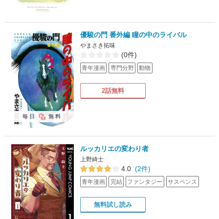
優駿の門 番外編 瞳の中のライバル
やまさき拓味
(0件)
青年漫画
専門分野
動物
2話無料
毎日
無料
ルッカリエの変わり者
上野綺士
4.0
(2件)
青年漫画
完結
ファンタジー
サスペンス
無料試し読み