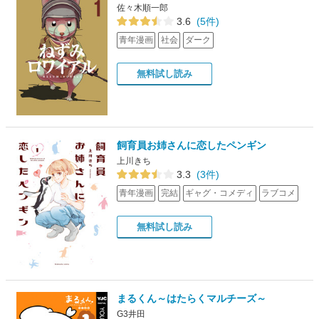
佐々木順一郎
3.6
(5件)
青年漫画
社会
ダーク
無料試し読み
飼育員お姉さんに恋したペンギン
上川きち
3.3
(3件)
青年漫画
完結
ギャグ・コメディ
ラブコメ
無料試し読み
まるくん～はたらくマルチーズ～
G3井田