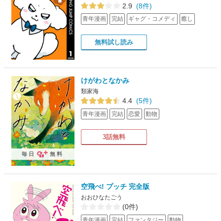
2.9
(8件)
青年漫画
完結
ギャグ・コメディ
癒し
無料試し読み
けがわとなかみ
類家海
4.4
(5件)
青年漫画
完結
恋愛
動物
3話無料
毎日
無料
空飛べ! プッチ 完全版
おおひなたごう
(0件)
青年漫画
完結
ファンタジー
動物