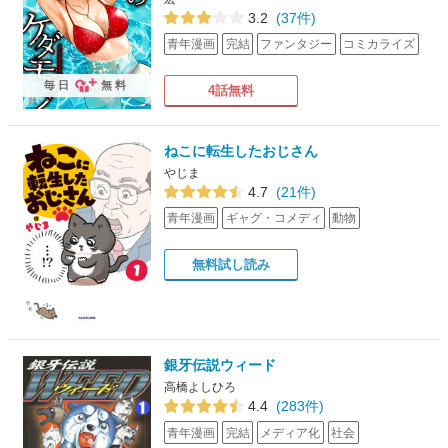
3.2
(37件)
青年漫画
完結
ファンタジー
コミカライズ
毎日
無料
4話無料
ねこに転生したおじさん
やじま
4.7
(21件)
青年漫画
ギャグ・コメディ
動物
無料試し読み
銀牙伝説ウィード
高橋よしひろ
4.4
(283件)
青年漫画
完結
メディア化
社会