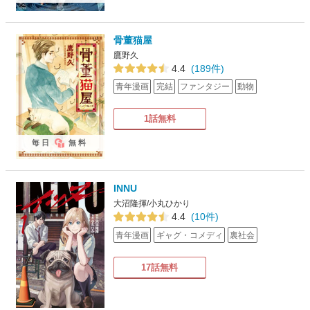
骨董猫屋
鷹野久
4.4
(189件)
青年漫画
完結
ファンタジー
動物
1話無料
毎日
無料
INNU
大沼隆揮/小丸ひかり
4.4
(10件)
青年漫画
ギャグ・コメディ
裏社会
17話無料