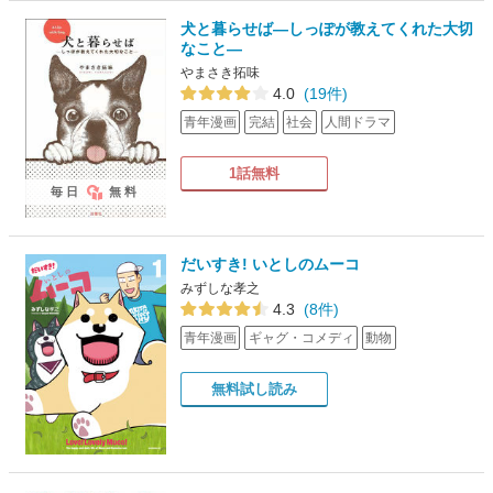
犬と暮らせば―しっぽが教えてくれた大切
なこと―
やまさき拓味
4.0
(19件)
青年漫画
完結
社会
人間ドラマ
1話無料
毎日
無料
だいすき! いとしのムーコ
みずしな孝之
4.3
(8件)
青年漫画
ギャグ・コメディ
動物
無料試し読み