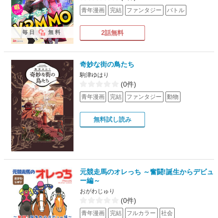
青年漫画
完結
ファンタジー
バトル
毎日
無料
2話無料
奇妙な街の鳥たち
駒津ゆはり
(0件)
青年漫画
完結
ファンタジー
動物
無料試し読み
元競走馬のオレっち ～奮闘!誕生からデビュ
ー編～
おがわじゅり
(0件)
青年漫画
完結
フルカラー
社会