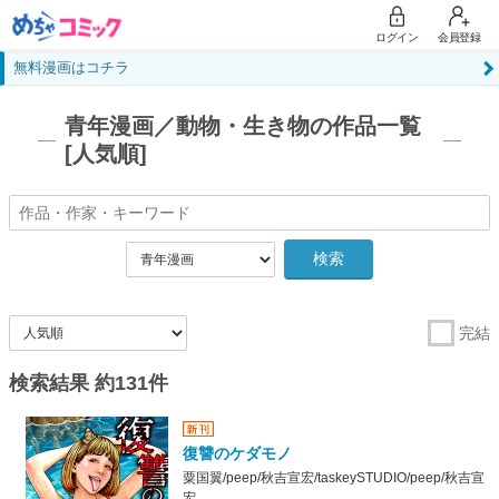
ログイン
会員登録
無料漫画はコチラ
青年漫画／動物・生き物の作品一覧
[人気順]
検索
完結
検索結果 約131件
復讐のケダモノ
粟国翼/peep/秋吉宣宏/taskeySTUDIO/peep/秋吉宣
宏