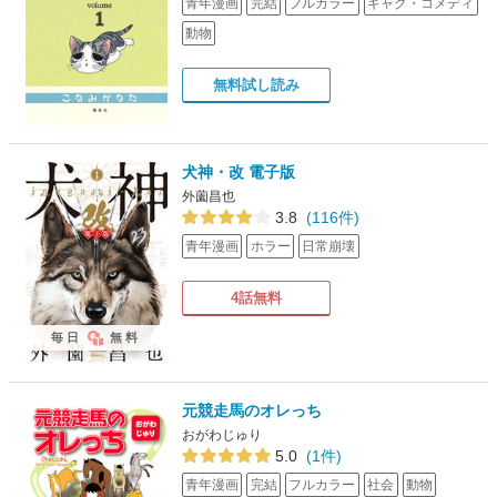
青年漫画
完結
フルカラー
ギャグ・コメディ
動物
無料試し読み
犬神・改 電子版
外薗昌也
3.8
(116件)
青年漫画
ホラー
日常崩壊
4話無料
毎日
無料
元競走馬のオレっち
おがわじゅり
5.0
(1件)
青年漫画
完結
フルカラー
社会
動物