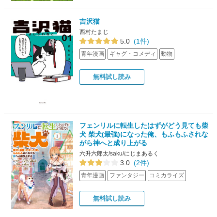
吉沢猫
西村たまじ
5.0
(1件)
青年漫画
ギャグ・コメディ
動物
無料試し読み
フェンリルに転生したはずがどう見ても柴
犬 柴犬(最強)になった俺、もふもふされな
がら神へと成り上がる
六升六郎太/saku/にじまあるく
3.0
(2件)
青年漫画
ファンタジー
コミカライズ
無料試し読み