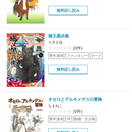
無料試し読み
猫又黒兵衛
十月士也
(0件)
青年漫画
ファンタジー
ダーク
無料試し読み
オセロとアルキメデスの冒険
なまねこ
(0件)
青年漫画
SF
動物・生き物