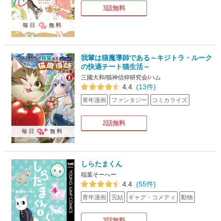
3話無料
毎日
無料
我輩は猫魔導師である～キジトラ・ルーク
の快適チート猫生活～
三國大和/猫神信仰研究会/ハム
4.4
(13件)
青年漫画
ファンタジー
コミカライズ
2話無料
毎日
無料
しらたまくん
稲葉そーへー
4.4
(55件)
青年漫画
完結
ギャグ・コメディ
動物
3話無料