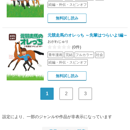
続編・外伝・スピンオフ
無料試し読み
元競走馬のオレっち ～先輩はつらいよ!編～
おがわじゅり
(0件)
青年漫画
完結
フルカラー
社会
続編・外伝・スピンオフ
無料試し読み
1
2
3
設定により、一部のジャンルや作品が非表示になっています