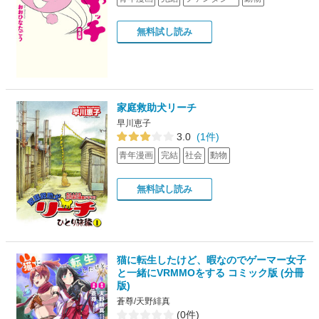
無料試し読み
家庭救助犬リーチ
早川恵子
3.0
(1件)
青年漫画
完結
社会
動物
無料試し読み
猫に転生したけど、暇なのでゲーマー女子
と一緒にVRMMOをする コミック版 (分冊
版)
蒼尊/天野緋真
(0件)