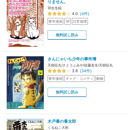
りません。
羽生生純
4.0
(4件)
青年漫画
SF
日常崩壊
無料試し読み
きんにゃいち少年の事件簿
天樹征丸/さとうふみや/佐藤友生/天樹征丸
3.8
(34件)
青年漫画
ギャグ・コメディ
動物
無料試し読み
木戸番の番太郎
くるねこ大和