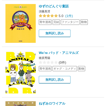
ゆずのどんぐり童話
須藤真澄
5.0
(1件)
青年漫画
完結
ファンタジー
動物
無料試し読み
We’re バッド・アニマルズ
猪原秀陽
(0件)
青年漫画
ギャグ・コメディ
動物
無料試し読み
ねずみロワイアル