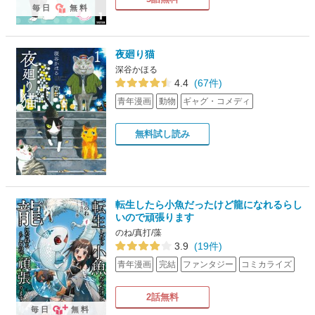
毎日
無料
夜廻り猫
深谷かほる
4.4
(67件)
青年漫画
動物
ギャグ・コメディ
無料試し読み
転生したら小魚だったけど龍になれるらし
いので頑張ります
のね/真打/藻
3.9
(19件)
青年漫画
完結
ファンタジー
コミカライズ
2話無料
毎日
無料