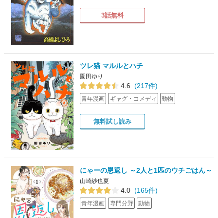
3話無料
ツレ猫 マルルとハチ
園田ゆり
4.6
(217件)
青年漫画
ギャグ・コメディ
動物
無料試し読み
にゃーの恩返し ～2人と1匹のウチごはん～
山崎紗也夏
4.0
(165件)
青年漫画
専門分野
動物