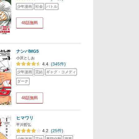
少年漫画
社会
バトル
48話無料
ナンバMG5
小沢としお
4.4
(345件)
少年漫画
完結
ギャグ・コメディ
ダーク
48話無料
ヒマワリ
平川哲弘
4.2
(25件)
少年漫画
完結
専門分野
職業