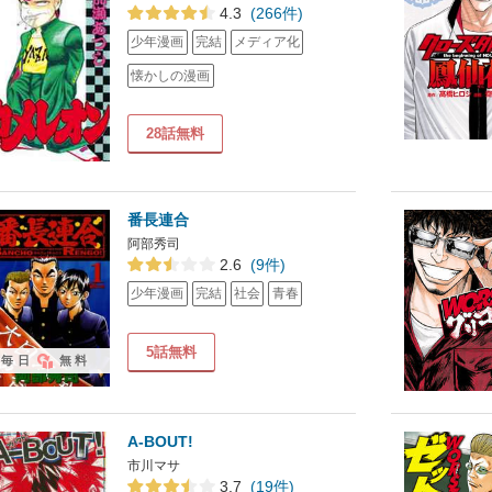
4.3
(266件)
少年漫画
完結
メディア化
懐かしの漫画
28話無料
番長連合
阿部秀司
2.6
(9件)
少年漫画
完結
社会
青春
5話無料
毎日
無料
A-BOUT!
市川マサ
3.7
(19件)