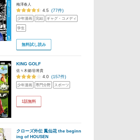
梅澤春人
4.5
(77件)
少年漫画
完結
ギャグ・コメディ
学生
無料試し読み
KING GOLF
佐々木健/谷将貴
4.0
(157件)
少年漫画
専門分野
スポーツ
1話無料
クローズ外伝 鳳仙花 the beginn
ing of HOUSEN