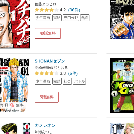
佐藤タカヒロ
4.2
(36件)
少年漫画
完結
専門分野
熱血
49話無料
SHONANセブン
高橋伸輔/藤沢とおる
3.8
(5件)
少年漫画
完結
社会
バトル
5話無料
毎日
無料
カメレオン
加瀬あつし