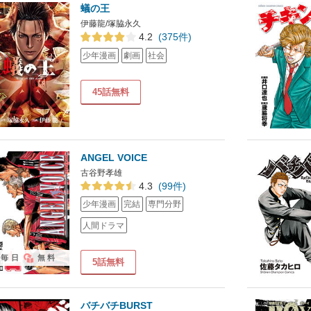
蟻の王
伊藤龍/塚脇永久
4.2
(375件)
少年漫画
劇画
社会
45話無料
ANGEL VOICE
古谷野孝雄
4.3
(99件)
少年漫画
完結
専門分野
人間ドラマ
毎日
無料
5話無料
バチバチBURST