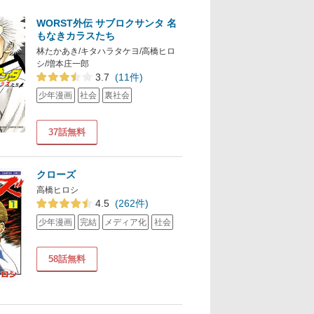
WORST外伝 サブロクサンタ 名
もなきカラスたち
林たかあき/キタハラタケヨ/高橋ヒロ
シ/増本庄一郎
3.7
(11件)
少年漫画
社会
裏社会
37話無料
クローズ
高橋ヒロシ
4.5
(262件)
少年漫画
完結
メディア化
社会
58話無料