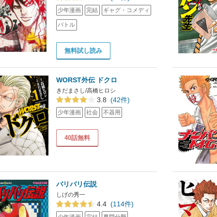
少年漫画
完結
ギャグ・コメディ
バトル
無料試し読み
WORST外伝 ドクロ
きだまさし/高橋ヒロシ
3.8
(42件)
少年漫画
社会
不器用
40話無料
バリバリ伝説
しげの秀一
4.4
(114件)
少年漫画
完結
専門分野