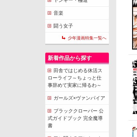
ヤンキー・極道
音楽
闘う女子
少年漫画特集一覧へ
新着作品から探す
田舎ではじめる休活ス
ローライフ～ちょっと仕
事辞めて実家に帰るわ～
ガールズ×ヴァンパイア
ブラッククローバー 公
式ガイドブック 完全魔導
書