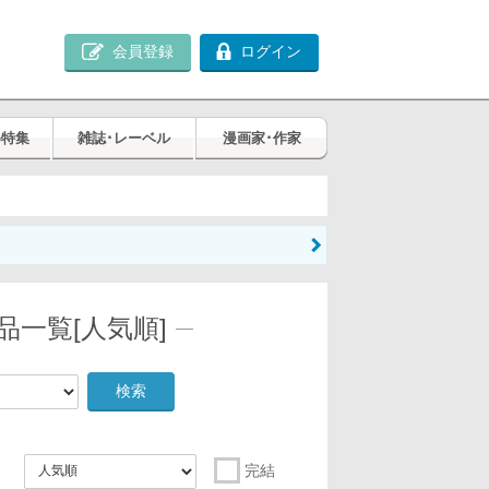
会員登録
ログイン
め特集
雑誌･レーベル
漫画家･作家
一覧[人気順]
検索
完結