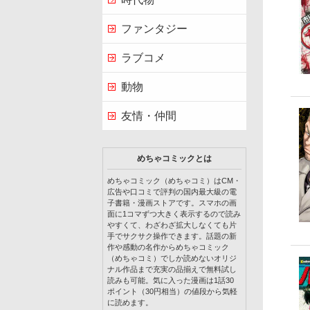
ファンタジー
ラブコメ
動物
友情・仲間
めちゃコミックとは
めちゃコミック（めちゃコミ）はCM・
広告や口コミで評判の国内最大級の電
子書籍・漫画ストアです。スマホの画
面に1コマずつ大きく表示するので読み
やすくて、わざわざ拡大しなくても片
手でサクサク操作できます。話題の新
作や感動の名作からめちゃコミック
（めちゃコミ）でしか読めないオリジ
ナル作品まで充実の品揃えで無料試し
読みも可能。気に入った漫画は1話30
ポイント（30円相当）の値段から気軽
に読めます。