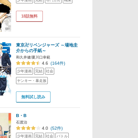
18話無料
東京卍リベンジャーズ ～場地圭
介からの手紙～
和久井健/夏川口幸範
4.6
(164件)
少年漫画
完結
社会
ヤンキー・暴走族
無料試し読み
B・B
石渡治
4.0
(52件)
少年漫画
完結
社会
バトル