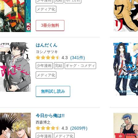
メディア化
3冊分無料
はんだくん
ヨシノサツキ
4.3
(341件)
少年漫画
完結
ギャグ・コメディ
メディア化
無料試し読み
今日から俺は!!
西森博之
4.3
(2609件)
少年漫画
メディア化