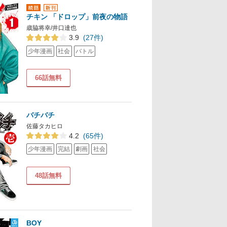
チキン 「ドロップ」前夜の物語
歳脇将幸/井口達也
3.9
(27件)
少年漫画
社会
バトル
66話無料
バチバチ
佐藤タカヒロ
4.2
(65件)
少年漫画
完結
劇画
社会
48話無料
BOY