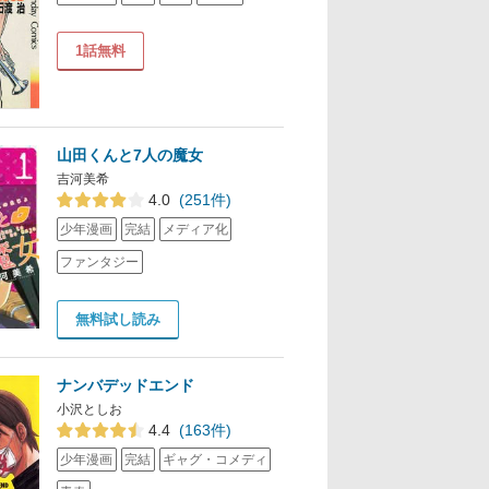
1話無料
山田くんと7人の魔女
吉河美希
4.0
(251件)
少年漫画
完結
メディア化
ファンタジー
無料試し読み
ナンバデッドエンド
小沢としお
4.4
(163件)
少年漫画
完結
ギャグ・コメディ