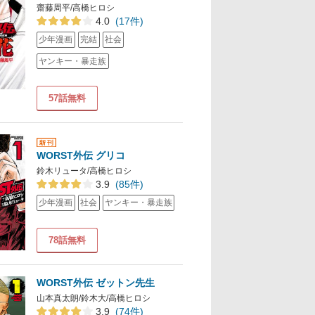
齋藤周平/高橋ヒロシ
4.0
(17件)
少年漫画
完結
社会
ヤンキー・暴走族
57話無料
WORST外伝 グリコ
鈴木リュータ/高橋ヒロシ
3.9
(85件)
少年漫画
社会
ヤンキー・暴走族
78話無料
WORST外伝 ゼットン先生
山本真太朗/鈴木大/高橋ヒロシ
3.9
(74件)