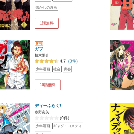
懐かしの漫画
1話無料
ガブ
植木陽介
4.7
(3件)
少年漫画
社会
青春
10話無料
ディーふらぐ!
春野友矢
(0件)
少年漫画
ギャグ・コメディ