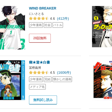
WIND BREAKER
にいさとる
4.6
(412件)
少年漫画
社会
バトル
28話無料
幽★遊★白書
冨樫義博
4.5
(1606件)
少年漫画
完結
懐かしの漫画
メディア化
無料試し読み