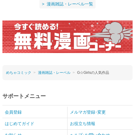
漫画雑誌・レーベル一覧
めちゃコミック
漫画雑誌・レーベル
G☆Girlsの人気作品
サポートメニュー
会員登録
メルマガ登録･変更
はじめてガイド
お役立ち情報
お知らせ
ヘルプ･お問い合わせ