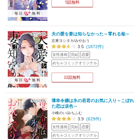
5話無料
毎日
無料
夫の愛を妻は知らなかった～零れる焔～
左東ヨシタカ/みやおう
3.5
(1872件)
女性漫画
完結
恋愛
めちゃコミックオリジナル
22話無料
毎日
無料
薄幸令嬢は氷の若君のお気に入り～こぼれ
た恋は涙色～
小峰のい/みちふむ
3.9
(629件)
女性漫画
完結
恋愛
めちゃコミックオリジナル