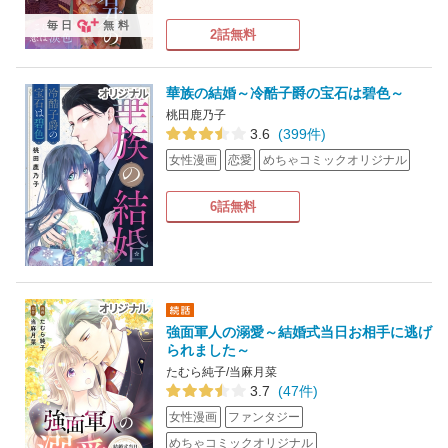
毎日
無料
2話無料
華族の結婚～冷酷子爵の宝石は碧色～
桃田鹿乃子
3.6
(399件)
女性漫画
恋愛
めちゃコミックオリジナル
6話無料
強面軍人の溺愛～結婚式当日お相手に逃げ
られました～
たむら純子/当麻月菜
3.7
(47件)
女性漫画
ファンタジー
めちゃコミックオリジナル