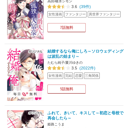
高田/碓氷シモン
3.6
(39件)
女性漫画
ファンタジー
異世界ファンタジー
7話無料
結婚するなら俺にしろ～ソロウェディング
は波乱の始まり～
たむら純子/夏川ゆきの
3.5
(2022件)
女性漫画
完結
恋愛
三角関係
5話無料
毎日
無料
ふれて、きいて、キスして～初恋と母校で
再会したら～
姫路こうま