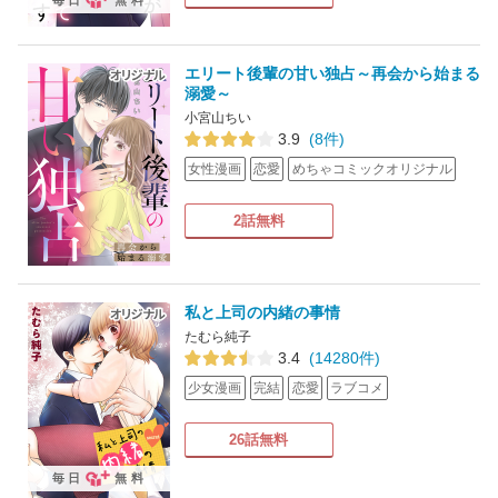
毎日
無料
エリート後輩の甘い独占～再会から始まる
溺愛～
小宮山ちい
3.9
(8件)
女性漫画
恋愛
めちゃコミックオリジナル
2話無料
私と上司の内緒の事情
たむら純子
3.4
(14280件)
少女漫画
完結
恋愛
ラブコメ
26話無料
毎日
無料