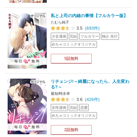
私と上司の内緒の事情【フルカラー版】
たむら純子
3.5
(693件)
少女漫画
完結
フルカラー
独占·先行
めちゃコミックオリジナル
5話無料
毎日
無料
リチェンジ!～綺麗になったら、人生変わ
る?～
最知/時永幸
3.6
(426件)
女性漫画
完結
恋愛
めちゃコミックオリジナル
毎日
無料
2話無料