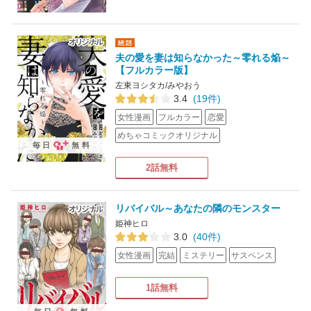
夫の愛を妻は知らなかった～零れる焔～
【フルカラー版】
左東ヨシタカ/みやおう
3.4
(19件)
女性漫画
フルカラー
恋愛
めちゃコミックオリジナル
毎日
無料
2話無料
リバイバル～あなたの隣のモンスター
姫神ヒロ
3.0
(40件)
女性漫画
完結
ミステリー
サスペンス
1話無料