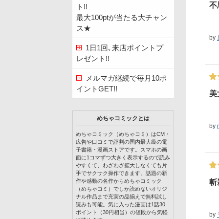
不
ト!!
最大100ptが当たる大チャン
ス★
by
1日1回､来店ポイントプ
レゼント!!
メルマガ継続で毎月10ポ
イントGET!!
美
めちゃコミックとは
by
めちゃコミック（めちゃコミ）はCM・
広告や口コミで評判の国内最大級の電
子書籍・漫画ストアです。スマホの画
面に1コマずつ大きく表示するので読み
やすくて、わざわざ拡大しなくても片
手でサクサク操作できます。話題の新
斬
作や感動の名作からめちゃコミック
（めちゃコミ）でしか読めないオリジ
ナル作品まで充実の品揃えで無料試し
読みも可能。気に入った漫画は1話30
ポイント（30円相当）の値段から気軽
by