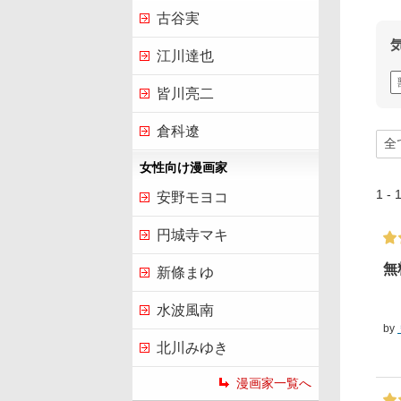
古谷実
江川達也
皆川亮二
倉科遼
女性向け漫画家
1 
安野モヨコ
円城寺マキ
無
新條まゆ
水波風南
by
北川みゆき
漫画家一覧へ