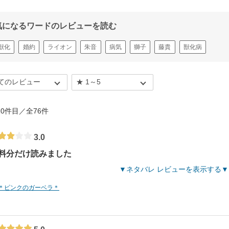
気になるワードのレビューを読む
獣化
婚約
ライオン
朱音
病気
獅子
藤貴
獣化病
- 10件目／全76件
3.0
料分だけ読みました
ネタバレ レビューを表示する
＊ピンクのガーベラ＊