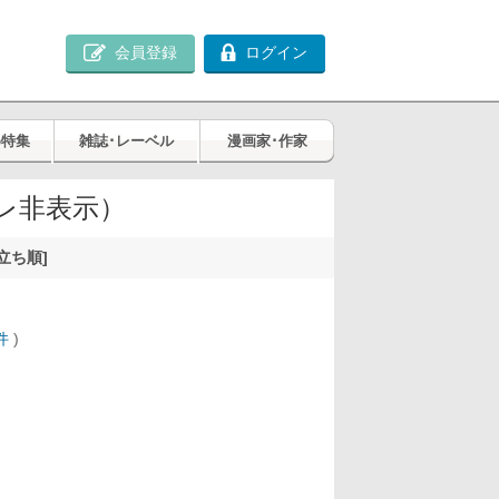
会員登録
ログイン
め特集
雑誌･レーベル
漫画家･作家
レ非表示）
立ち順]
件
)