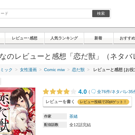
検索
レビュー･感想
人気ランキング
新着
おすす
なのレビューと感想「恋だ獣」（ネタバ
ミック
女性漫画
Comic miw
恋だ獣
レビューと感想 [お役
4.0
(
全76件
/
ネタバレ35
レビューを書く
レビュー投稿で20ptゲット！
茶緒
作家
全12話完結
配信話数