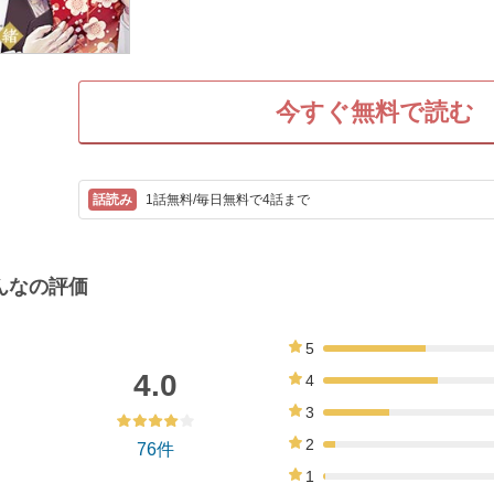
今すぐ無料で読む
1話無料/毎日無料で4話まで
んなの評価
5
34%
4.0
4
38%
3
22%
2
76件
4%
1
1%