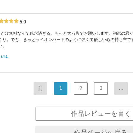
5.0
話だけ無料なんて残念過ぎる。もっと太っ腹でお願いします。初恋の君
くり。でも、きっとライオンハートのように強くて優しい心の持ち主で
い。
Tam1
前
1
2
3
…
作品レビューを書く
作品ページへ戻る