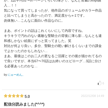
が、1話平均32〜57ページくらいの薄さで、なんと脅威の85pt購
入…！！
気になって買ってしまったが、他作品のボリュームやカラー作品
と比べてしまうと高かったので、満足度から⭐︎-1です。
勿体無い…こんなに面白い作品なのに。
まあ、ポイントの話はこれくらいにして内容ですね。
キラキラで汚れのない素敵な聖騎士の背後に薄ら影…なんとも違
和感しかない絵面にずっと笑ってました。笑
対比が何より良い。多分、聖騎士の呪い解けるくらいまでの課金
でよかったのかもしれない…
まあ、最後はこのお二人の更なるご活躍とその後が描かれてるの
で良いですが、本当67〜70話はお終いのエピローグ…3話に分け
る必要あったのかな…
by
にゅーめん。
6
2022/12/08 14:49
5.0
配信分読みました(*^^*)