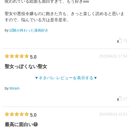
呪われている絵面も面白すぎて、もう好きww
聖女や悪役令嬢ものに飽きた方も、きっと楽しく読めると思いま
すので、悩んでいる方は是非是非。
by
試験が終わった漫画好き
73
2023/04/11 17:54
5.0
聖女っぽくない聖女
ネタバレ レビューを表示する
by
libram
27
2023/05/14 12:01
5.0
最高に面白い😆