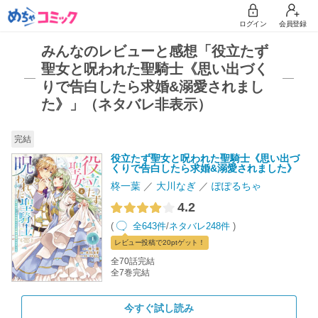
ログイン
会員登録
みんなのレビューと感想「役立たず
聖女と呪われた聖騎士《思い出づく
りで告白したら求婚&溺愛されまし
た》」（ネタバレ非表示）
完結
役立たず聖女と呪われた聖騎士《思い出づ
くりで告白したら求婚&溺愛されました》
柊一葉
大川なぎ
ぽぽるちゃ
4.2
(
全643件
/
ネタバレ248件
)
レビュー
投稿で20pt
ゲット！
全70話完結
全7巻完結
今すぐ試し読み