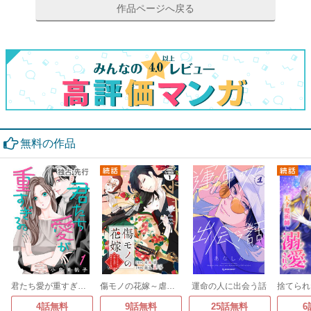
作品ページへ戻る
無料の作品
君たち愛が重すぎる。(話売り)
傷モノの花嫁～虐げられた私が、皇國の鬼神に見初められた理由～ 分冊版
運命の人に出会う話
4話無料
9話無料
25話無料
6