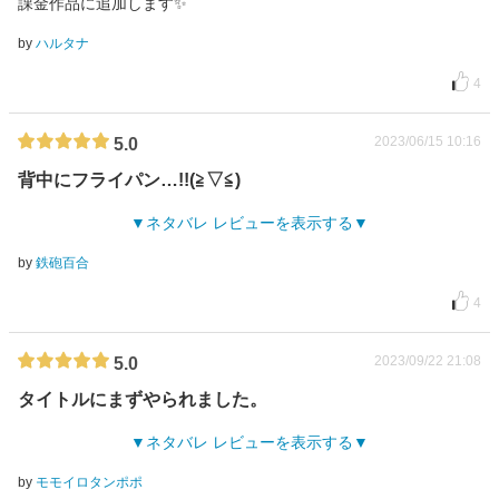
課金作品に追加します✨
by
ハルタナ
4
2023/06/15 10:16
5.0
背中にフライパン…!!(⁠≧⁠▽⁠≦⁠)
ネタバレ レビューを表示する
by
鉄砲百合
4
2023/09/22 21:08
5.0
タイトルにまずやられました。
ネタバレ レビューを表示する
by
モモイロタンポポ