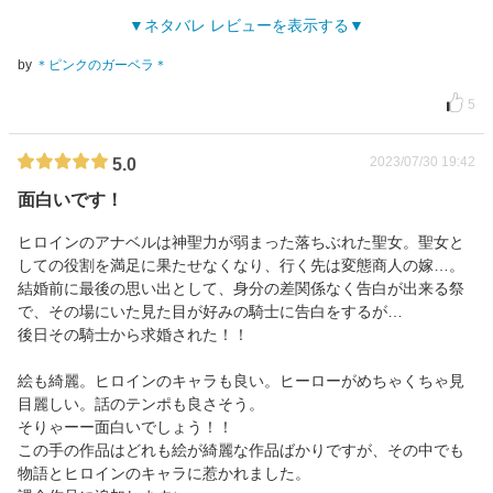
ネタバレ レビューを表示する
by
＊ピンクのガーベラ＊
5
2023/07/30 19:42
5.0
面白いです！
ヒロインのアナベルは神聖力が弱まった落ちぶれた聖女。聖女と
しての役割を満足に果たせなくなり、行く先は変態商人の嫁…。
結婚前に最後の思い出として、身分の差関係なく告白が出来る祭
で、その場にいた見た目が好みの騎士に告白をするが…
後日その騎士から求婚された！！
絵も綺麗。ヒロインのキャラも良い。ヒーローがめちゃくちゃ見
目麗しい。話のテンポも良さそう。
そりゃーー面白いでしょう！！
この手の作品はどれも絵が綺麗な作品ばかりですが、その中でも
物語とヒロインのキャラに惹かれました。