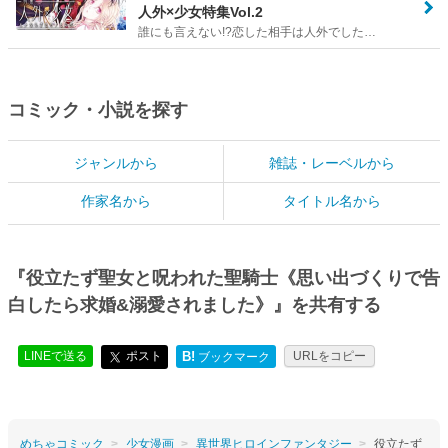
人外×少女特集Vol.2
誰にも言えない!?恋した相手は人外でした…
コミック・小説を探す
ジャンルから
雑誌・レーベルから
作家名から
タイトル名から
『役立たず聖女と呪われた聖騎士《思い出づくりで告
白したら求婚&溺愛されました》』を共有する
LINEで送る
ポスト
B!
URLをコピー
ブックマーク
めちゃコミック
少女漫画
異世界ヒロインファンタジー
役立たず