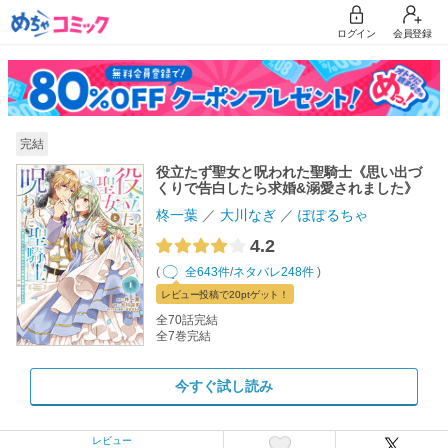
ログイン
会員登録
完結
役立たず聖女と呪われた聖騎士《思い出づ
くりで告白したら求婚&溺愛されました》
柊一葉
大川なぎ
ぽぽるちゃ
4.2
(
全643件
/
ネタバレ248件
)
レビュー
投稿で20pt
ゲット！
全70話完結
全7巻完結
今すぐ試し読み
レビュー