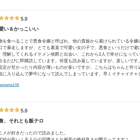
5.0
愛い＆かっこいい
物を食べることで悪食令嬢と呼ばれ、他の貴族から避けられている令嬢
口で暴走しますが、とても素直で可愛い女の子で、悪食というだけで避
。理解してくれるイケメン侯爵と出会い、これから2人で幸せになって
出るたびに即購読しています。何度も読み返していますが、楽しいです
設定が甘かったり内容が薄いものが多いですが、こちらはちゃんと作り
観に入り込んで夢中になって読んでしまっています。早くイチャイチャ
tamama108
5.0
食、それとも飯テロ
ニメが好きだったので読みました。
ず絵が良い！主人公の可憐さとお相手の格好良さが際立ってます！