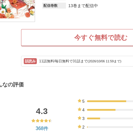
13巻まで配信中
配信巻数
今すぐ無料で読む
11話無料/毎日無料で31話まで
(2026/10/06 11:59まで)
んなの評価
5
48%
4.3
4
35%
3
16%
2
368件
1%