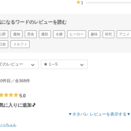
1
0%
気になるワードのレビューを読む
公爵
魔物
悪食
魔獣
令嬢
ヒーロー
趣味
研究
アニメ
狂血
メルフィ
- 10件目／全368件
5.0
気に入りに追加🎵
ネタバレ レビューを表示する
いっちょん