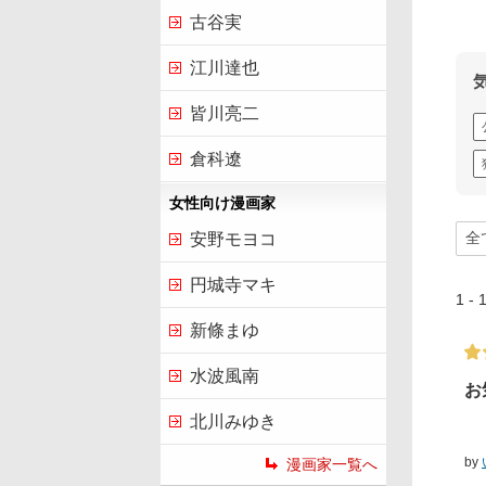
古谷実
江川達也
皆川亮二
倉科遼
女性向け漫画家
安野モヨコ
円城寺マキ
1 
新條まゆ
水波風南
お
北川みゆき
by
漫画家一覧へ