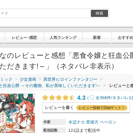
検索
レビュー･感想
人気ランキング
新着
おすす
なのレビューと感想「悪食令嬢と狂血公
ただきます!～」（ネタバレ非表示）
ミック
少女漫画
異世界ヒロインファンタジー
と狂血公爵 ～その魔物、私が美味しくいただきます!～
レビューと感
4.3
(
全368件
/
ネタバレ1
レビューを書く
レビュー投稿で20ptゲット！
水辺チカ
星彼方
ペペロン
作家
121話まで配信中
配信話数