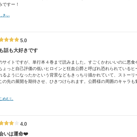
みですー！
しきぃ
5.0
も話も大好きです
のサイトですが、単行本４巻まで読みました。すごくかわいいのに悪食
ちょっと自己評価の低いヒロインと狂血公爵と呼ばれ恐れられているヒ
れるようになったかという背景などもきっちり描かれていて、ストーリ
この先の展開を期待させ、ひきつけられます。公爵様の周囲のキャラも
。
こめむし
4.0
会いは運命❤️