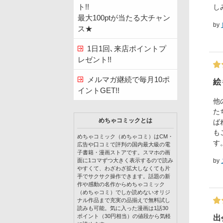
ト!!
し
最大100ptが当たる大チャン
by
ス★
1日1回､来店ポイントプ
レゼント!!
メルマガ継続で毎月10ポ
絵
イントGET!!
他
た
めちゃコミックとは
ば
も
めちゃコミック（めちゃコミ）はCM・
す
広告や口コミで評判の国内最大級の電
子書籍・漫画ストアです。スマホの画
by
面に1コマずつ大きく表示するので読み
やすくて、わざわざ拡大しなくても片
手でサクサク操作できます。話題の新
作や感動の名作からめちゃコミック
（めちゃコミ）でしか読めないオリジ
ナル作品まで充実の品揃えで無料試し
読みも可能。気に入った漫画は1話30
ポイント（30円相当）の値段から気軽
出