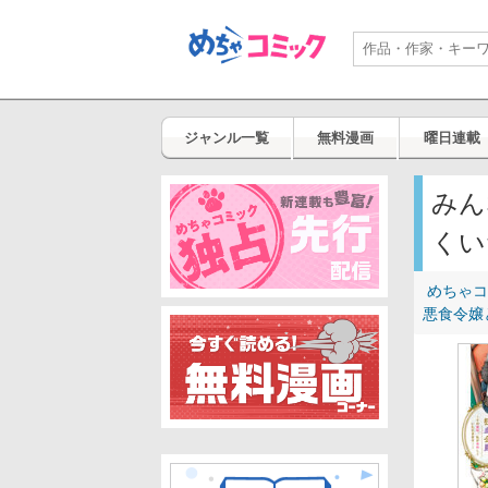
ジャンル一覧
無料漫画
曜日連載
みん
くい
めちゃコ
悪食令嬢