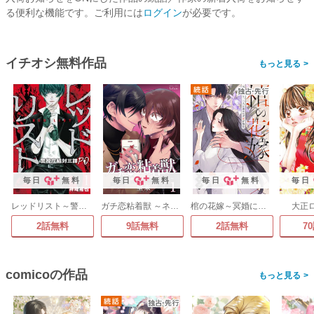
る便利な機能です。ご利用には
ログイン
が必要です。
イチオシ無料作品
>
毎日
無料
毎日
無料
毎日
無料
毎日
レッドリスト～警視庁組対三課PO～
ガチ恋粘着獣 ～ネット配信者の彼女になりたくて～
棺の花嫁～冥婚により、二人は遠からず愛を知る
大正
2話無料
9話無料
2話無料
7
comicoの作品
>