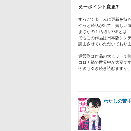
えーポイント変更❓️
すっごく楽しみに更新を待
やっと続話が出て、嬉しい
まさかの１話辺り75Pとは…
でもこの作品は日本版シン
読まさせていただいており
運営側は作品の大ヒットで
コロナ禍で世界中が大変で
今後も引き続き読むますが
わたしの苦