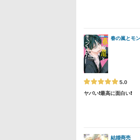
春の嵐とモ
5.0
ヤバい❗️最高に面白い❗️
結婚商売