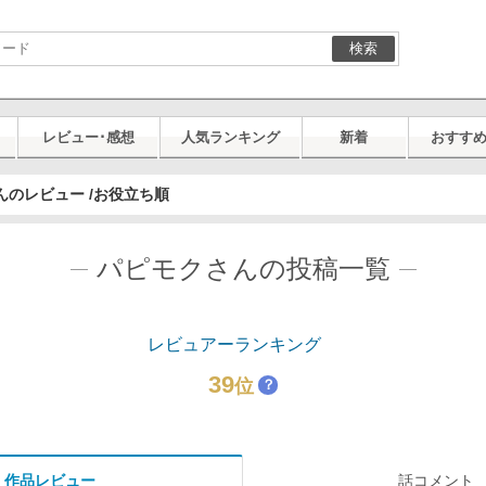
検索
レビュー･感想
人気ランキング
新着
おすす
んのレビュー /お役立ち順
パピモクさんの投稿一覧
レビュアーランキング
39
位
？
作品レビュー
話コメント