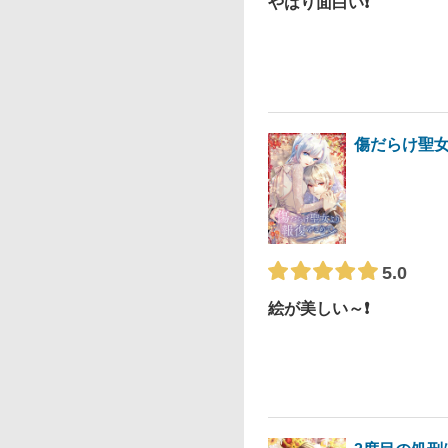
やはり面白い❗️
傷だらけ聖
5.0
絵が美しい～❗️