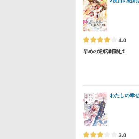
2度目の処刑
4.0
早めの逆転劇望む❗️
わたしの幸
3.0