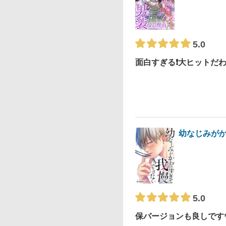
5.0
面白すぎる❗️大ヒットだわ～
幼なじみが
5.0
保バージョンも良しです