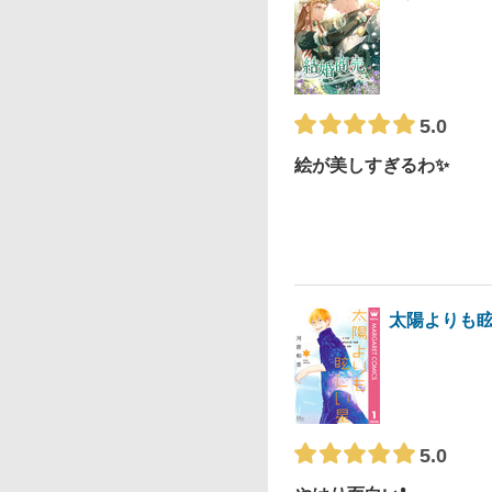
5.0
絵が美しすぎるわ✨
太陽よりも
5.0