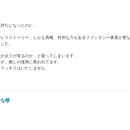
ち、
気持ちになったのに…
デレラストーリー、しかも異種、特別な力もあるファンタジー要素が更
ました。
何か企てが有るのか…と疑ってしまいます…
すが、癒しの漫画に救われてます。
、スッキリはいたしません…
手な彼