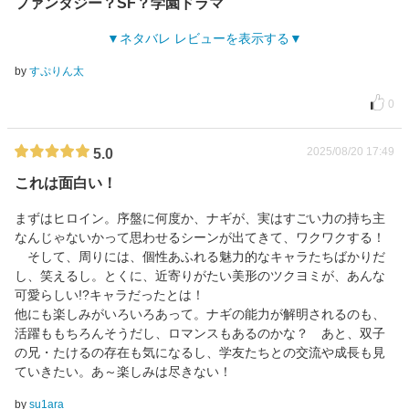
ファンタジー？SF？学園ドラマ
ネタバレ レビューを表示する
by
すぷりん太
0
2025/08/20 17:49
5.0
これは面白い！
まずはヒロイン。序盤に何度か、ナギが、実はすごい力の持ち主
なんじゃないかって思わせるシーンが出てきて、ワクワクする！
そして、周りには、個性あふれる魅力的なキャラたちばかりだ
し、笑えるし。とくに、近寄りがたい美形のツクヨミが、あんな
可愛らしい!?キャラだったとは！
他にも楽しみがいろいろあって。ナギの能力が解明されるのも、
活躍ももちろんそうだし、ロマンスもあるのかな？ あと、双子
の兄・たけるの存在も気になるし、学友たちとの交流や成長も見
ていきたい。あ～楽しみは尽きない！
by
su1ara