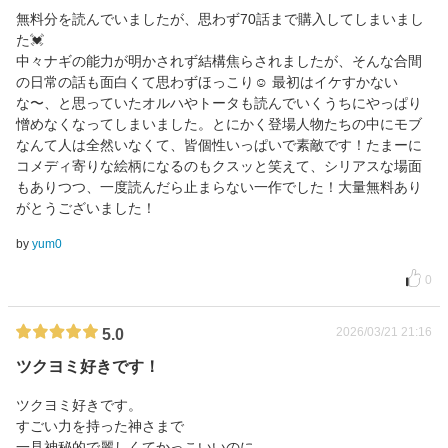
無料分を読んでいましたが、思わず70話まで購入してしまいまし
た💓
中々ナギの能力が明かされず結構焦らされましたが、そんな合間
の日常の話も面白くて思わずほっこり☺️ 最初はイケすかない
な〜、と思っていたオルハやトータも読んでいくうちにやっぱり
憎めなくなってしまいました。とにかく登場人物たちの中にモブ
なんて人は全然いなくて、皆個性いっぱいで素敵です！たまーに
コメディ寄りな絵柄になるのもクスッと笑えて、シリアスな場面
もありつつ、一度読んだら止まらない一作でした！大量無料あり
がとうございました！
by
yum0
0
2026/03/21 21:16
5.0
ツクヨミ好きです！
ツクヨミ好きです。
すごい力を持った神さまで
一見神秘的で麗しくてかっこいいのに