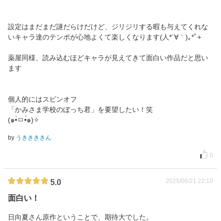
設定はまだまだ謎だらけだけど、ジリジリする暇も与えてくれな
いキャラ達のテンポが心地よくて楽しくなります(⁠人⁠*⁠´⁠∀⁠｀⁠)⁠｡⁠*ﾟ⁠+
薬屋同様、読み込むほどキャラが見えてきて面白い作品だと思い
ます
個人的にはスピンオフ
「かみさま学校のぼっち君」を要望したい！笑
(๑•̀ㅁ•́๑)✧
by
うききききん
0
2025/06/21 22:10
5.0
面白い！
日向夏さん原作ということで、期待大でした。