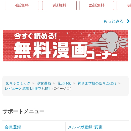
4話無料
9話無料
25話無料
6
もっとみる
めちゃコミック
少女漫画
花とゆめ
神さま学校の落ちこぼれ
レビューと感想 [お役立ち順]
（2ページ目）
サポートメニュー
会員登録
メルマガ登録･変更