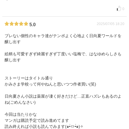
0
2025/07/05 18:20
5.0
ブレない個性のキャラ達がテンポよく心地よく日向夏ワールドを
醸し出す
絵柄も可愛すぎず綺麗すぎず丁度いい塩梅で、はなゆめらしさも
醸し出す
ストーリーはタイトル通り
かみさま学校って何やねんと思いつつ作者買い(笑)
日向夏さん小説は薬屋が凄く好きだけど…正直ハズレもあるのよ
ね(ごめんなさい)
今回は当たりかな
マンガは購読予定で読み進めてます
読み終えれば小説も読んでみます(๑•̀ㅁ•́๑)✧