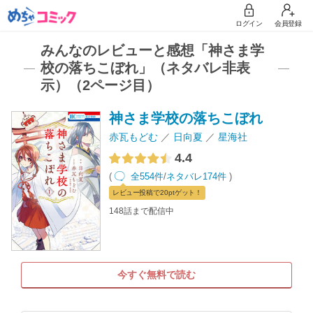
ログイン
会員登録
みんなのレビューと感想「神さま学
校の落ちこぼれ」（ネタバレ非表
示）（2ページ目）
神さま学校の落ちこぼれ
赤瓦もどむ
日向夏
星海社
4.4
(
全554件
/
ネタバレ174件
)
レビュー
投稿で20pt
ゲット！
148話まで配信中
今すぐ無料で読む