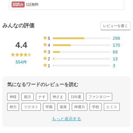
1話無料
みんなの評価
レビューを書く
5
299
54%
4.4
4
170
31%
3
69
12%
2
13
554件
2%
1
3
1%
気になるワードのレビューを読む
神様
能力
ナギ
神さま
日向夏
ファンタジー
神力
ツクヨミ
学園
薬屋
神通力
学校
ヒミコ
神社
原作
もっと表示する