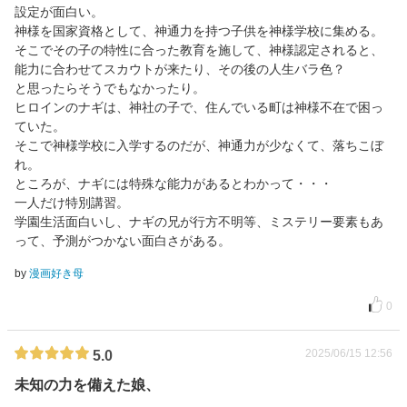
設定が面白い。
神様を国家資格として、神通力を持つ子供を神様学校に集める。
そこでその子の特性に合った教育を施して、神様認定されると、
能力に合わせてスカウトが来たり、その後の人生バラ色？
と思ったらそうでもなかったり。
ヒロインのナギは、神社の子で、住んでいる町は神様不在で困っ
ていた。
そこで神様学校に入学するのだが、神通力が少なくて、落ちこぼ
れ。
ところが、ナギには特殊な能力があるとわかって・・・
一人だけ特別講習。
学園生活面白いし、ナギの兄が行方不明等、ミステリー要素もあ
って、予測がつかない面白さがある。
by
漫画好き母
0
2025/06/15 12:56
5.0
未知の力を備えた娘、