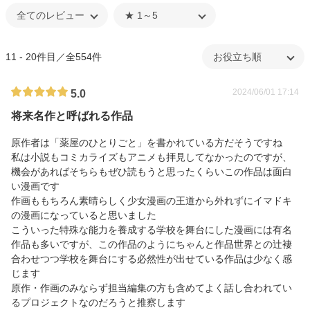
11 - 20件目／全554件
2024/06/01 17:14
5.0
将来名作と呼ばれる作品
原作者は「薬屋のひとりごと」を書かれている方だそうですね
私は小説もコミカライズもアニメも拝見してなかったのですが、
機会があればそちらもぜひ読もうと思ったくらいこの作品は面白
い漫画です
作画ももちろん素晴らしく少女漫画の王道から外れずにイマドキ
の漫画になっていると思いました
こういった特殊な能力を養成する学校を舞台にした漫画には有名
作品も多いですが、この作品のようにちゃんと作品世界との辻褄
合わせつつ学校を舞台にする必然性が出せている作品は少なく感
じます
原作・作画のみならず担当編集の方も含めてよく話し合われてい
るプロジェクトなのだろうと推察します