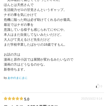
ほんとは天然さんで
生活能力ゼロの甘党さんというギャップ。
ナギの事を気にかけて
危機に陥った時は必ず助けてくれるのが最高。
最近ではナギの事を
意識している様子も感じられてにやにや。
本人はまだ自覚してないみたいだけど。
大人びて見えるけど先生だけど
まだ学校卒業したばかりの18歳ですもん。
お話の方は
漫画と原作小説では展開が変わるみたいなので
漫画の方はどうなるのかな。
新巻待ちます。
by
あやのまにまに
0
2025/10/22 9:14
5.0