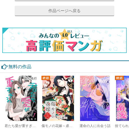
作品ページへ戻る
無料の作品
君たち愛が重すぎる。(話売り)
傷モノの花嫁～虐げられた私が、皇國の鬼神に見初められた理由～ 分冊版
運命の人に出会う話