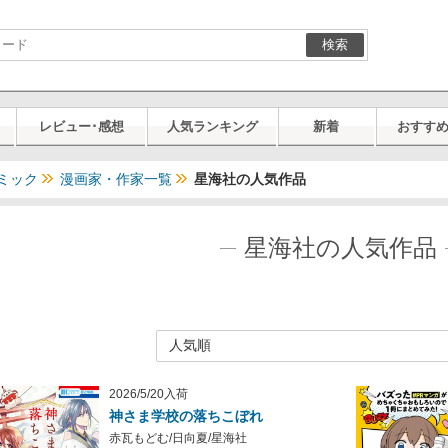
検索
レビュー･感想
人気ランキング
新着
おすす
ミック
漫画家・作家一覧
星海社の人気作品
星海社の人気作品
2026/5/20入荷
神さま学校の落ちこぼれ
赤瓦もどむ/日向夏/星海社