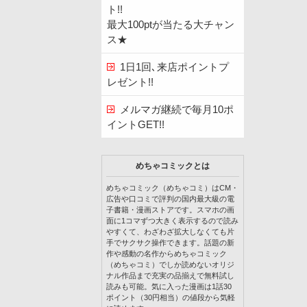
ト!!
最大100ptが当たる大チャン
ス★
1日1回､来店ポイントプ
レゼント!!
メルマガ継続で毎月10ポ
イントGET!!
めちゃコミックとは
めちゃコミック（めちゃコミ）はCM・
広告や口コミで評判の国内最大級の電
子書籍・漫画ストアです。スマホの画
面に1コマずつ大きく表示するので読み
やすくて、わざわざ拡大しなくても片
手でサクサク操作できます。話題の新
作や感動の名作からめちゃコミック
（めちゃコミ）でしか読めないオリジ
ナル作品まで充実の品揃えで無料試し
読みも可能。気に入った漫画は1話30
ポイント（30円相当）の値段から気軽