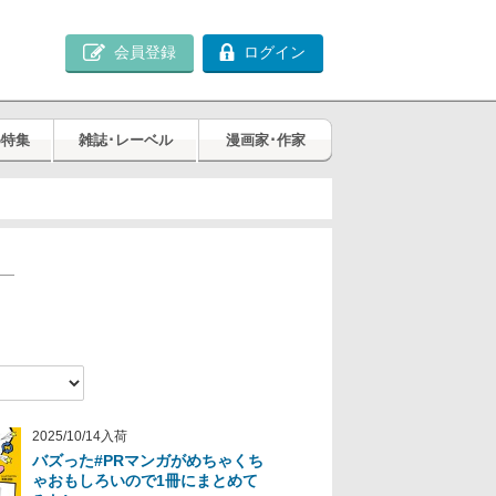
会員登録
ログイン
め特集
雑誌･レーベル
漫画家･作家
2025/10/14入荷
バズった#PRマンガがめちゃくち
ゃおもしろいので1冊にまとめて