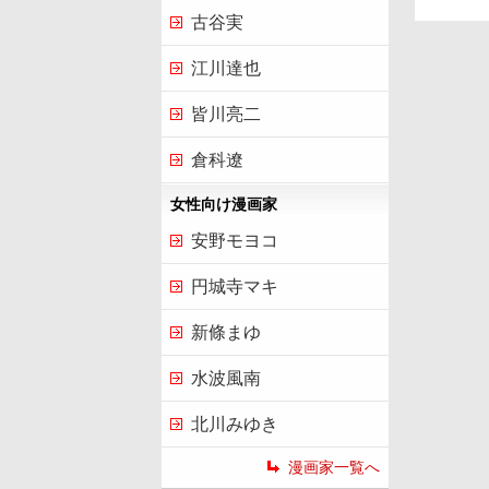
古谷実
江川達也
皆川亮二
倉科遼
女性向け漫画家
安野モヨコ
円城寺マキ
新條まゆ
水波風南
北川みゆき
漫画家一覧へ