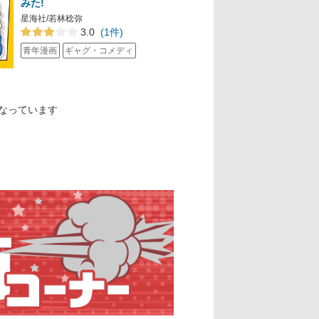
みた!
星海社/若林稔弥
3.0
(1件)
青年漫画
ギャグ・コメディ
なっています