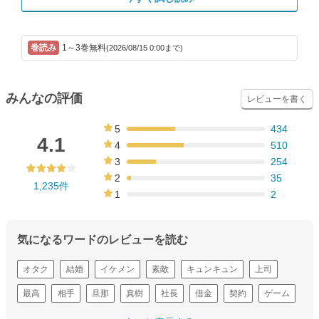
1～3巻無料
(2026/08/15 0:00まで)
みんなの評価
レビューを書く
5
434
35%
4.1
4
510
41%
3
254
21%
2
35
1,235件
3%
1
2
0%
気になるワードのレビューを読む
オタク
結婚
イケメン
素敵
キュンキュン
上司
最高
相手
旦那
真樹
社長
借金
契約
ゲーム
いちか