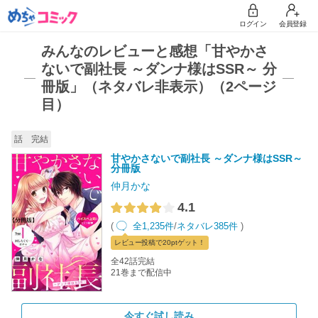
ログイン
会員登録
みんなのレビューと感想「甘やかさ
ないで副社長 ～ダンナ様はSSR～ 分
冊版」（ネタバレ非表示）（2ページ
目）
話 完結
甘やかさないで副社長 ～ダンナ様はSSR～
分冊版
仲月かな
4.1
(
全1,235件
/
ネタバレ385件
)
レビュー
投稿で20pt
ゲット！
全42話完結
21巻まで配信中
今すぐ試し読み