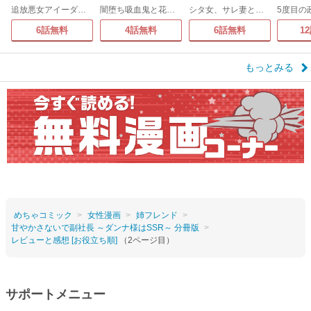
追放悪女アイーダの正義～死亡確定の悪役令嬢は夫の愛より改革を所望する～
闇堕ち吸血鬼と花嫁のソアレ
シタ女、サレ妻と入れ替わる～クズ夫に代理で復讐しまーす～
6話無料
4話無料
6話無料
1
もっとみる
めちゃコミック
女性漫画
姉フレンド
甘やかさないで副社長 ～ダンナ様はSSR～ 分冊版
レビューと感想 [お役立ち順]
（2ページ目）
サポートメニュー