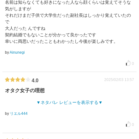
名前は知らなくても好きになった人なら顔くらいは覚えてそうな
気がしますが
それだけまだ子供で大学生だった副社長はしっかり覚えていたの
で
大人だった んですね
契約結婚でもないことが分かって良かったです
幸いに両思いだったこともわかったし今後が楽しみです。
by
Ainunegi
0
2025/02/03 13:57
4.0
オタク女子の理想
ネタバレ レビューを表示する
by
リエル444
0