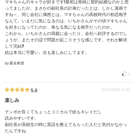
マキちゃんのキャラが好きです❗最初は単純に契約結婚なのかと思
ってましたが、まさかの副社長の計画だったとは。しかし漫画で
すね～、同じ会社に偶然とは。マキちゃんの高校時代の初恋相手
なんて。いまだに気になるのは、いちかさんがその頃マキちゃん
を好きになってたのか、単なる気になる相手だったのか。
これから、いちかさんの両親に会ったり、会社へ好評するのでし
ょうが、またその辺で問題が起こりそうな感じです。それが解決
して完結❓️
絵は本当に可愛い。次も楽しみにしてます。
by 匿名希望
0
2021/05/08 22:39
5.0
楽しみ
テンポが良くてちょっとコミカルで絵もキレイだし
読みやすいです。
副社長が高校生の時に英語を教えてもらった人だと気付かなかっ
たんですね