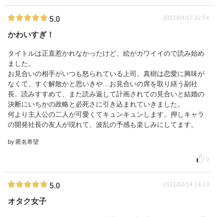
2021/04/17 22:04
5.0
かわいすぎ！
タイトルは正直惹かれなかったけど、絵がカワイイので読み始め
ました。
お見合いの相手がいつも怒られている上司。真樹は恋愛に興味が
なくて、すぐ解散かと思いきや…お見合いの席を取り繕う副社
長。読みすすめて、また読み返して計画されての見合いと結婚の
決断にいちかの政略と必死さに引き込まれていきました。
何より主人公の二人が可愛くてキュンキュンします。押しキャラ
の開発社長の友人が現れて、波乱の予感も楽しみにしてます。
by 匿名希望
0
2021/02/14 14:13
5.0
オタク女子