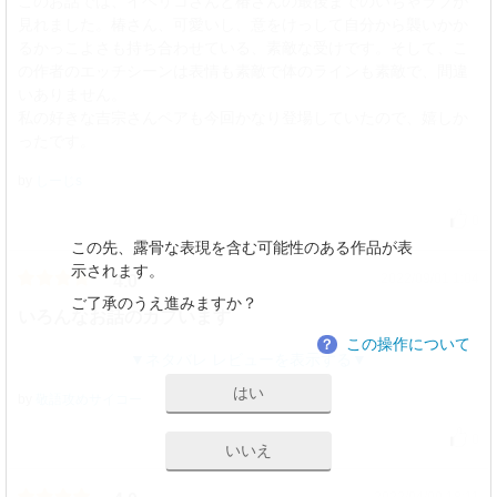
このお話では、イベリコさんと椿さんの最後までのいちゃラブが
見れました。椿さん、可愛いし、意をけっして自分から襲いかか
るかっこよさも持ち合わせている、素敵な受けです。そして、こ
の作者のエッチシーンは表情も素敵で体のラインも素敵で、間違
いありません。
私の好きな吉宗さんペアも今回かなり登場していたので、嬉しか
ったです。
by
しーじs
0
この先、露骨な表現を含む可能性のある作品が表
示されます。
2022/09/01 1:04
4.0
ご了承のうえ進みますか？
いろんなお話のカプいます
この操作について
？
ネタバレ レビューを表示する
はい
by
敬語攻めサイコー
0
いいえ