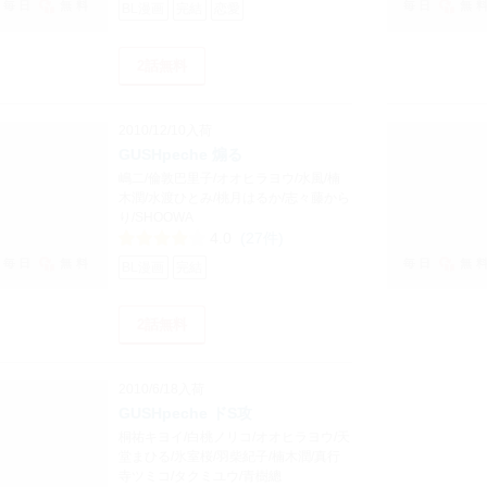
毎日
無料
毎日
無
BL漫画
完結
恋愛
2話無料
2010/12/10入荷
GUSHpeche 煽る
嶋二/倫敦巴里子/オオヒラヨウ/水風/楠
木潤/水渡ひとみ/桃月はるか/志々藤から
り/SHOOWA
4.0
(27件)
毎日
無料
毎日
無
BL漫画
完結
2話無料
2010/6/18入荷
GUSHpeche ドS攻
桐祐キヨイ/白桃ノリコ/オオヒラヨウ/天
堂まひる/氷室桜/羽柴紀子/楠木潤/真行
寺ツミコ/タクミユウ/青樹總