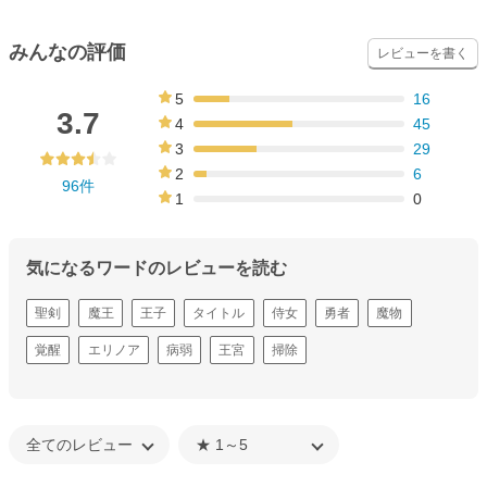
みんなの評価
レビューを書く
5
16
17%
3.7
4
45
47%
3
29
30%
2
6
96件
6%
1
0
0%
気になるワードのレビューを読む
聖剣
魔王
王子
タイトル
侍女
勇者
魔物
覚醒
エリノア
病弱
王宮
掃除