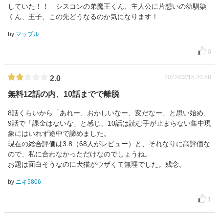
していた！！ シスコンの弟魔王くん、主人公に片想いの幼馴染
くん、王子、この先どうなるのか気になります！
by
マップル
0
2022/02/15 20:58
2.0
無料12話の内、10話までで離脱
8話くらいから「あれー、おかしいなー、変だなー」と思い始め、
9話で「課金はないな」と感じ、10話は読む手が止まらない集中現
象にはいれず途中で諦めました。
現在の総合評価は3.8（68人がレビュー）と、それなりに高評価な
ので、私に合わなかっただけなのでしょうね。
お題は面白そうなのに犬猫がウザくて無理でした。残念。
by
ニキ5806
1