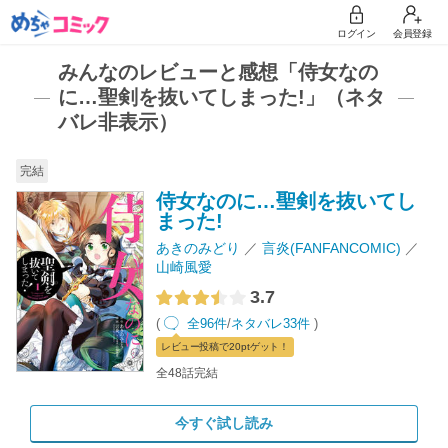
ログイン
会員登録
みんなのレビューと感想「侍女なの
に…聖剣を抜いてしまった!」（ネタ
バレ非表示）
完結
侍女なのに…聖剣を抜いてし
まった!
あきのみどり
言炎(FANFANCOMIC)
山崎風愛
3.7
(
全96件
/
ネタバレ33件
)
レビュー
投稿で20pt
ゲット！
全48話完結
今すぐ試し読み