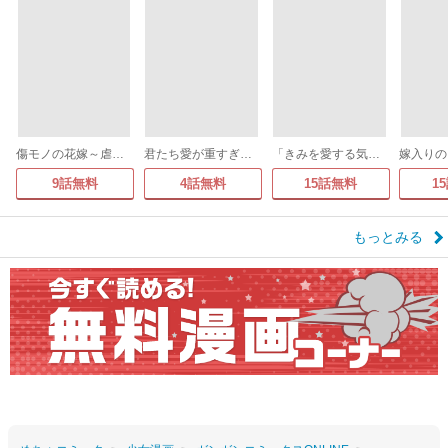
傷モノの花嫁～虐げられた私が、皇國の鬼神に見初められた理由～ 分冊版
君たち愛が重すぎる。(話売り)
「きみを愛する気はない」と言った次期公爵様がなぜか溺愛してきます(単話版)
9話無料
4話無料
15話無料
1
もっとみる