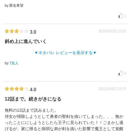
by 匿名希望
1
2025/06/23 15:00
3.0
斜め上に進んでいく
ネタバレ レビューを表示する
by
T真人
0
2022/04/02 15:37
4.0
12話まで。続きがきになる
無料の12話まで読みました。
侍女が掃除しようとして勇者の聖剣を抜いてしまった、、、無か
ったことににしようとしたら王子に見られていた！！ごまかし逃
げるが、家に帰ると病弱な弟が剣を抜いた影響で魔王として覚醒