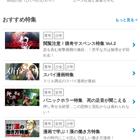
緋色の光（ひいろのひかり）
エース社員と派遣ちゃん
おすすめ特集
>
青年
少年
閲覧注意！猟奇サスペンス特集 Vol.2
息を呑む衝撃展開の連続…！苦手な方は無理せず回
れ右！
青年
少女
少年
スパイ漫画特集
スリル満点のスパイ漫画が集結
青年
女性
パニックホラー特集 死の足音が聞こえる
押し寄せる絶望…この恐怖と混乱からは逃れられな
い！
青年
女性
少年
漫画で学ぶ！漢の働き方特集
今の時代にこそ読んでほしい働き方漫画！