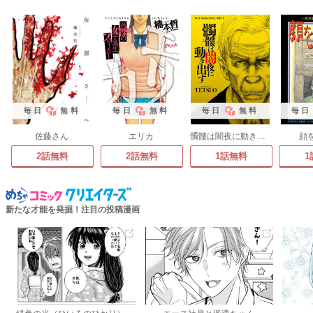
毎日
無料
毎日
無料
毎日
無料
毎日
佐藤さん
エリカ
髑髏は闇夜に動き出す
顔
2話無料
2話無料
1話無料
1
新たな才能を発掘！注目の投稿漫画