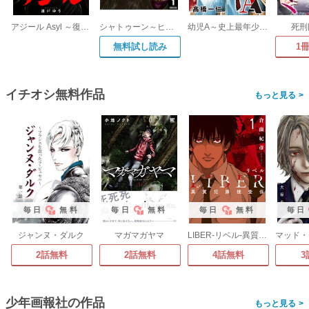
アジール Asyl ～復讐の裏社会半グレ狩り～【単話】
シャトゥーン～ヒグマの森～
幼児A～史上最年少殺人犯と呼ばれた男～【単話】
死刑
無料試し読み
1
イチオシ無料作品
>
毎日
無料
毎日
無料
毎日
無料
毎日
ジャンヌ・ダルク
マガマガヤマ
LIBER-リベル-異質犯罪捜査係
2話無料
2話無料
4話無料
3
少年画報社の作品
>