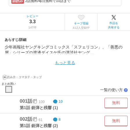
2話無料/毎日無料で10話まで
レビュー
3.3
作品を
キープ登録
147件
共有する
412人登録中
あらすじ/詳細
少年画報社ヤングキングコミックス「スフェリコン」、「善悪の
屑」シリーズの渡邊ダイスケ氏の講談社ヤング…
もっと見る
読み方：
コマタテ・タップ
まとめ買い
一覧の使い方
？
001話
100
10
無料
第1話 銃弾と残響 (1)
002話
61
8
無料
第1話 銃弾と残響 (2)