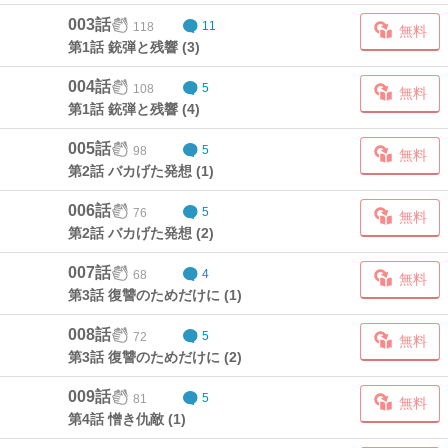
003話
118
11
無料
第1話 銃弾と残響 (3)
004話
108
5
無料
第1話 銃弾と残響 (4)
005話
98
5
無料
第2話 バカげた発想 (1)
006話
76
5
無料
第2話 バカげた発想 (2)
007話
68
4
無料
第3話 復讐のためだけに (1)
008話
72
5
無料
第3話 復讐のためだけに (2)
009話
81
5
無料
第4話 憎き仇敵 (1)