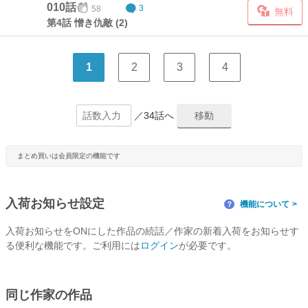
010話
58
3
無料
第4話 憎き仇敵 (2)
1
2
3
4
／34話へ
まとめ買いは会員限定の機能です
入荷お知らせ設定
機能について
？
入荷お知らせをONにした作品の続話／作家の新着入荷をお知らせす
る便利な機能です。ご利用には
ログイン
が必要です。
同じ作家の作品