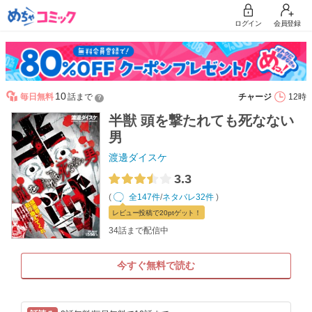
ログイン
会員登録
10
毎日無料
話まで
チャージ
12時
？
半獣 頭を撃たれても死なない
男
渡邊ダイスケ
3.3
(
全147件
/
ネタバレ32件
)
レビュー
投稿で20pt
ゲット！
34話まで配信中
今すぐ無料で読む