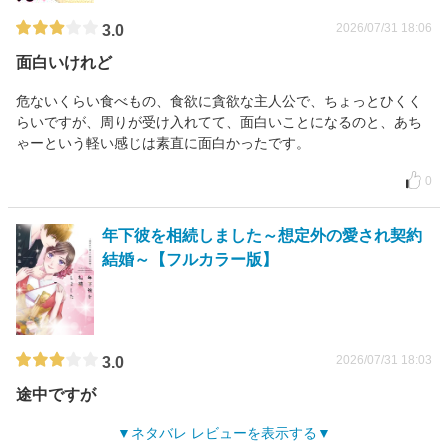
2026/07/31 18:06
3.0
面白いけれど
危ないくらい食べもの、食欲に貪欲な主人公で、ちょっとひくく
らいですが、周りが受け入れてて、面白いことになるのと、あち
ゃーという軽い感じは素直に面白かったです。
0
年下彼を相続しました～想定外の愛され契約
結婚～【フルカラー版】
2026/07/31 18:03
3.0
途中ですが
ネタバレ レビューを表示する