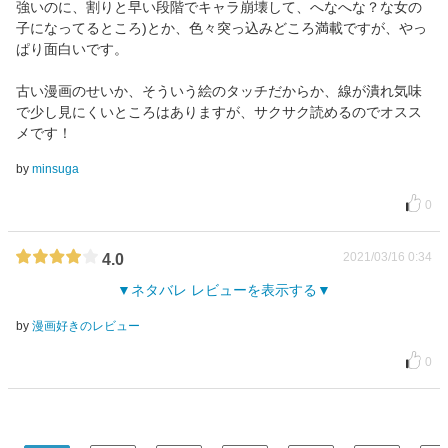
強いのに、割りと早い段階でキャラ崩壊して、へなへな？な女の
子になってるところ)とか、色々突っ込みどころ満載ですが、やっ
ぱり面白いです。
古い漫画のせいか、そういう絵のタッチだからか、線が潰れ気味
で少し見にくいところはありますが、サクサク読めるのでオスス
メです！
by
minsuga
0
2021/03/16 0:34
4.0
ネタバレ レビューを表示する
by
漫画好きのレビュー
0