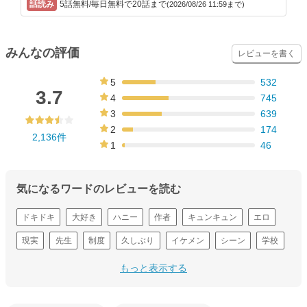
5話無料/毎日無料で20話まで
(2026/08/26 11:59まで)
みんなの評価
レビューを書く
5
532
25%
3.7
4
745
35%
3
639
30%
2
174
2,136件
8%
1
46
2%
気になるワードのレビューを読む
ドキドキ
大好き
ハニー
作者
キュンキュン
エロ
現実
先生
制度
久しぶり
イケメン
シーン
学校
学園
学生
もっと表示する