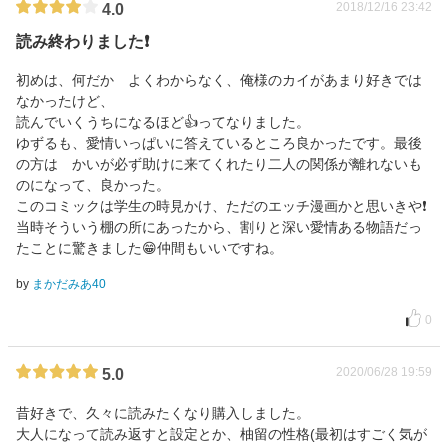
2018/12/16 23:42
4.0
読み終わりました❗
初めは、何だか よくわからなく、俺様のカイがあまり好きでは
なかったけど、
読んでいくうちになるほど👍ってなりました。
ゆずるも、愛情いっぱいに答えているところ良かったです。最後
の方は かいが必ず助けに来てくれたり二人の関係が離れないも
のになって、良かった。
このコミックは学生の時見かけ、ただのエッチ漫画かと思いきや❗
当時そういう棚の所にあったから、割りと深い愛情ある物語だっ
たことに驚きました😁仲間もいいですね。
by
まかだみあ40
0
2020/06/28 19:59
5.0
昔好きで、久々に読みたくなり購入しました。
大人になって読み返すと設定とか、柚留の性格(最初はすごく気が