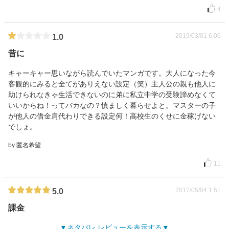
4
2019/03/01 6:06
1.0
昔に
キャーキャー思いながら読んでいたマンガです。大人になった今
客観的にみると全てがありえない設定（笑）主人公の親も他人に
助けられなきゃ生活できないのに弟に私立中学の受験諦めなくて
いいからね！ってバカなの？慎ましく暮らせよと。マスターの子
が他人の借金肩代わりできる設定何！高校生のくせに金稼げない
でしょ。
by 匿名希望
11
2017/05/04 1:51
5.0
課金
ネタバレ レビューを表示する