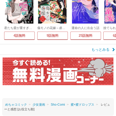
君たち愛が重すぎる。(話売り)
傷モノの花嫁～虐げられた私が、皇國の鬼神に見初められた理由～ 分冊版
運命の人に出会う話
4話無料
9話無料
25話無料
6
もっとみる
めちゃコミック
少女漫画
Sho-Comi
蜜×蜜ドロップス
レビュ
ーと感想 [お役立ち順]