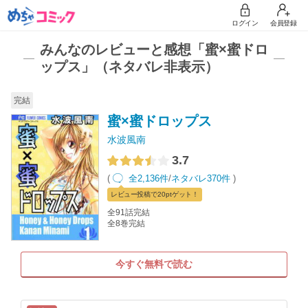
ログイン
会員登録
みんなのレビューと感想「蜜×蜜ドロ
ップス」（ネタバレ非表示）
完結
蜜×蜜ドロップス
水波風南
3.7
(
全2,136件
/
ネタバレ370件
)
レビュー
投稿で20pt
ゲット！
全91話完結
全8巻完結
今すぐ無料で読む