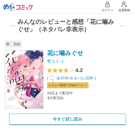
ログイン
会員登録
みんなのレビューと感想「花に噛み
ぐせ」（ネタバレ非表示）
巻 完結
花に噛みぐせ
壱コトコ
4.2
(
全47件
/
ネタバレ20件
)
レビュー
投稿で20pt
ゲット！
44話まで配信中
全5巻完結
今すぐ試し読み