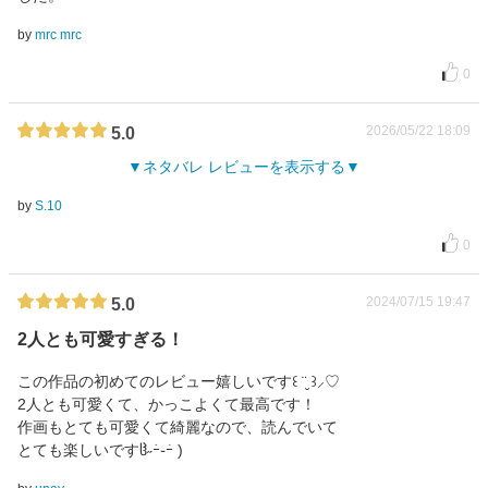
by
mrc mrc
0
2026/05/22 18:09
5.0
ネタバレ レビューを表示する
by
S.10
0
2024/07/15 19:47
5.0
2人とも可愛すぎる！
この作品の初めてのレビュー嬉しいです꒰ ¨̮ ꒱⸝♡
2人とも可愛くて、かっこよくて最高です！
作画もとても可愛くて綺麗なので、読んでいて
とても楽しいですჱ̒˶ｰ̀֊ｰ́ )