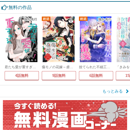
無料の作品
君たち愛が重すぎる。(話売り)
傷モノの花嫁～虐げられた私が、皇國の鬼神に見初められた理由～ 分冊版
捨てられた不細工夫人は天才魔術師に溺愛される
4話無料
9話無料
6話無料
1
もっとみる