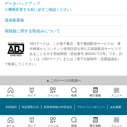
データバックアップ
※機種変更する前に必ずご確認ください。
漫画家募集
海賊版に関する取組みについて
ABJマークは、この電子書店・電子書籍配信サービスが、著
作権者からコンテンツ使用許諾を得た正規版配信サービスで
あることを示す登録商標（登録番号 第6091713号）です。詳
しくは［ABJマーク］または［電子出版制作・流通協議会］
で検索してください。
▲ このページの先頭へ
ホーム
ガイド
ジャンル
検索
曜日連載
メニュー
利用規約
特定商取引法
利用者情報の外部送信
プライバシーポリシー
会社概要
めちゃコミック©MechaComic, Inc.
ホーム
ガイド
ジャンル
検索
曜日連載
メニュー